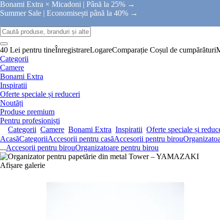
Bonami Extra × Micadoni |
Până la 25% →
Summer Sale |
Economisești până la 40% →
40 Lei pentru tine
Înregistrare
Logare
Comparație
Coșul de cumpărături
Categorii
Camere
Bonami Extra
Inspiratii
Oferte speciale și reduceri
Noutăți
Produse premium
Pentru profesioniști
Categorii
Camere
Bonami Extra
Inspiratii
Oferte speciale și reduc
Acasă
Categorii
Accesorii pentru casă
Accesorii pentru birou
Organizatoa
...
Accesorii pentru birou
Organizatoare pentru birou
Afișare galerie