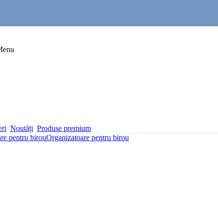
Menu
eri
Noutăți
Produse premium
re pentru birou
Organizatoare pentru birou