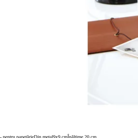
- pentru papetărie
Din metal
9x9 cm
Înălțime 20 cm