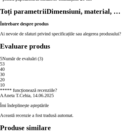
Toți parametrii
Dimensiuni, material, …
Întrebare despre produs
Ai nevoie de sfaturi privind specificațiile sau alegerea produsului?
Evaluare produs
5
Număr de evaluări
(
3
)
5
3
4
0
3
0
2
0
1
0
***** funcționează recenziile?
A
Aneta T.
Cehia
,
14.06.2025
Îmi îndeplinește așteptările
Această recenzie a fost tradusă automat.
Produse similare