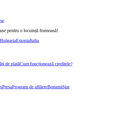
ase
duse pentru o locuință frumoasă!
Bulgaria
Estonia
Italia
ți de plată
Cum funcționează creditele?
s
Presa
Program de afiliere
BonamiStar