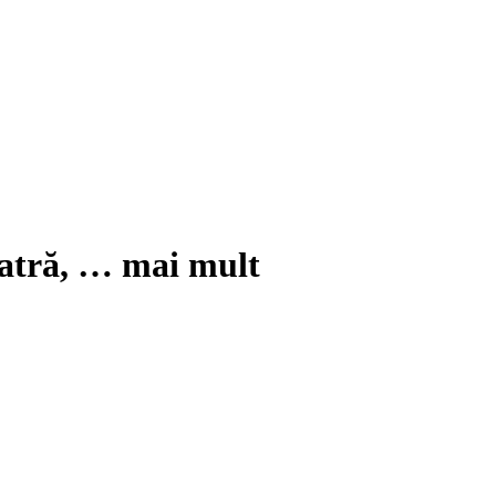
iatră
, …
mai mult