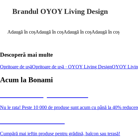
Brandul OYOY Living Design
Adaugă în coș
Adaugă în coș
Adaugă în coș
Adaugă în coș
Descoperă mai multe
Opritoare de ușă
Opritoare de ușă · OYOY Living Design
OYOY Livin
Acum la Bonami
Summer Sale până la -40 %
Nu le rata! Peste 10 000 de produse sunt acum cu până la 40% reducer
Grădină la reducere
Cumpără mai ieftin produse pentru grădină, balcon sau terasă!