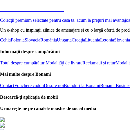
Premium la reducere
Colecții premium selectate pentru casa ta, acum la prețuri mai avantajo
Un e-shop cu inspirații zilnice de amenajare și cu o largă ofertă de pro
Cehia
Polonia
Slovacia
România
Ungaria
Croația
Lituania
Letonia
Slovenia
Informații despre cumpărături
Totul despre cumpărături
Modalități de livrare
Reclamații și retur
Modalită
Mai multe despre Bonami
Contact
Vouchere cadou
Despre noi
Branduri la Bonami
Bonami Busines
Descarcă-ți aplicația de mobil
Urmărește-ne pe canalele noastre de social media