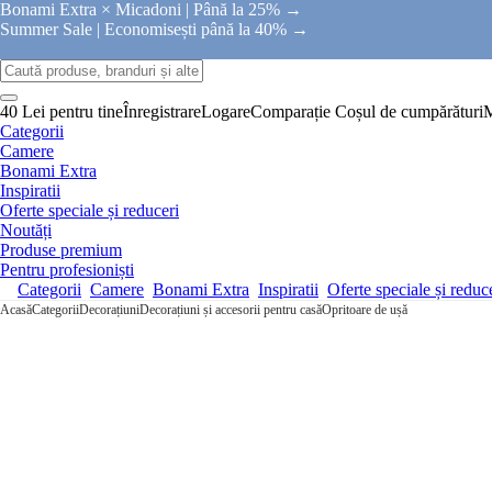
Bonami Extra × Micadoni |
Până la 25% →
Summer Sale |
Economisești până la 40% →
40 Lei pentru tine
Înregistrare
Logare
Comparație
Coșul de cumpărături
Categorii
Camere
Bonami Extra
Inspiratii
Oferte speciale și reduceri
Noutăți
Produse premium
Pentru profesioniști
Categorii
Camere
Bonami Extra
Inspiratii
Oferte speciale și reduc
Acasă
Categorii
Decorațiuni
Decorațiuni și accesorii pentru casă
Opritoare de ușă