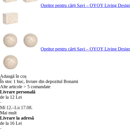
Opritor pentru cărți Savi – OYOY Living Desig
Opritor pentru cărți Savi – OYOY Living Desig
Adaugă în coș
În stoc 1 buc, livrare din depozitul Bonami
Alte articole > 5 comandate
Livrare personală
de la 12 Lei
·
Mi 12.–Lu 17.08.
Mai mult
Livrare la adresă
de la 16 Lei
·