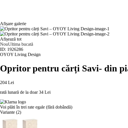
Afișare galerie
Afișează tot
Nou
Ultima bucată
ID: 1926286
OYOY Living Design
Opritor pentru cărți Savi
- din p
204 Lei
rată lunară de la doar
34 Lei
Voi plăti în trei rate egale (fără dobândă)
Variante (2)