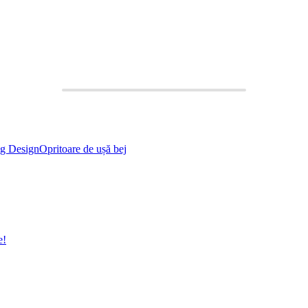
g Design
Opritoare de ușă bej
e!