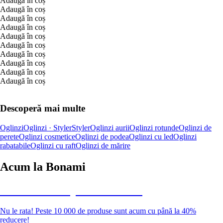
Adaugă în coș
Adaugă în coș
Adaugă în coș
Adaugă în coș
Adaugă în coș
Adaugă în coș
Adaugă în coș
Adaugă în coș
Adaugă în coș
Adaugă în coș
Descoperă mai multe
Oglinzi
Oglinzi · Styler
Styler
Oglinzi aurii
Oglinzi rotunde
Oglinzi de
perete
Oglinzi cosmetice
Oglinzi de podea
Oglinzi cu led
Oglinzi
rabatabile
Oglinzi cu raft
Oglinzi de mărire
Acum la Bonami
Summer Sale până la -40 %
Nu le rata! Peste 10 000 de produse sunt acum cu până la 40%
reducere!