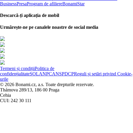
Business
Presa
Program de afiliere
BonamiStar
Descarcă-ți aplicația de mobil
Urmărește-ne pe canalele noastre de social media
Termeni și condiții
Politica de
confidențialitate
SOL
ANPC
ANSPDCP
Reguli și setări privind Cookie-
urile
© 2026 Bonami.cz, a.s. Toate drepturile rezervate.
Thámova 289/13, 186 00 Praga
Cehia
CUI: 242 30 111