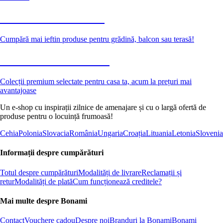
Grădină la reducere
Cumpără mai ieftin produse pentru grădină, balcon sau terasă!
Premium la reducere
Colecții premium selectate pentru casa ta, acum la prețuri mai
avantajoase
Un e-shop cu inspirații zilnice de amenajare și cu o largă ofertă de
produse pentru o locuință frumoasă!
Cehia
Polonia
Slovacia
România
Ungaria
Croația
Lituania
Letonia
Slovenia
Informații despre cumpărături
Totul despre cumpărături
Modalități de livrare
Reclamații și
retur
Modalități de plată
Cum funcționează creditele?
Mai multe despre Bonami
Contact
Vouchere cadou
Despre noi
Branduri la Bonami
Bonami