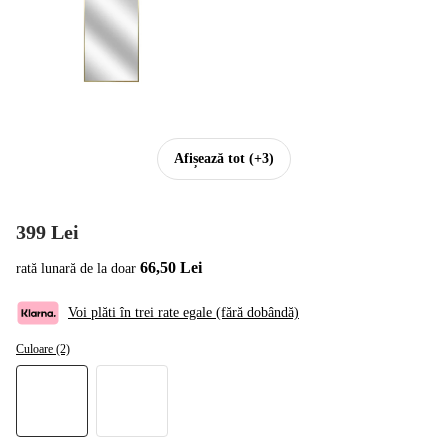
Afișează tot
(+3)
399 Lei
66,50 Lei
rată lunară de la doar
Voi plăti în trei rate egale (fără dobândă)
Culoare (2)