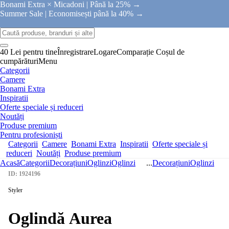
Bonami Extra × Micadoni |
Până la 25% →
Summer Sale |
Economisești până la 40% →
40 Lei pentru tine
Înregistrare
Logare
Comparație
Coșul de
cumpărături
Menu
Categorii
Camere
Bonami Extra
Inspiratii
Oferte speciale și reduceri
Noutăți
Produse premium
Pentru profesioniști
Categorii
Camere
Bonami Extra
Inspiratii
Oferte speciale și
reduceri
Noutăți
Produse premium
Acasă
Categorii
Decorațiuni
Oglinzi
Oglinzi
...
Decorațiuni
Oglinzi
ID: 1924196
Styler
Oglindă Aurea