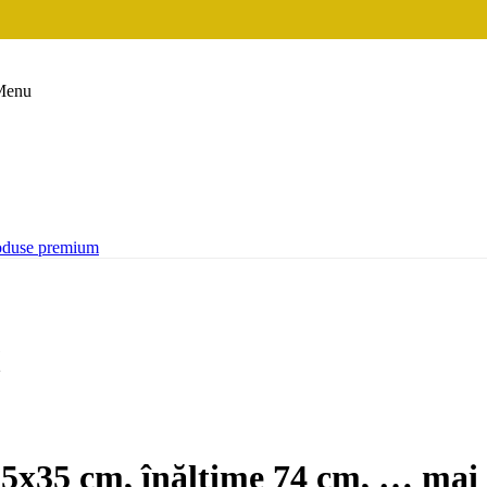
Menu
oduse premium
105x35 cm, înălțime 74 cm
, …
mai