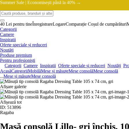
Summer Sale |
Economisești până la 40% →
40 Lei pentru tine
Înregistrare
Logare
Comparație
Coșul de cumpărături
Categorii
Camere
Inspiratii
Oferte speciale și reduceri
Noutăți
Produse premium
Pentru profesioniști
Categorii
Camere
Inspiratii
Oferte speciale și reduceri
Noutăți
Pr
Acasă
Categorii
Mobilă
Mese și măsuțe
Mese consolă
Mese consolă
...
Mese și măsuțe
Mese consolă
Afișare galerie
Afișează tot
ID: 513896
Ragaba
Masă consolă Lillo
- gri închis, 