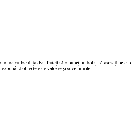
nune cu locuința dvs. Puteți să o puneți în hol și să așezați pe ea o
i, expunând obiectele de valoare și suvenirurile.