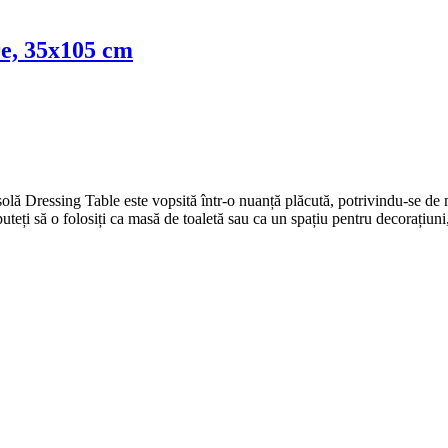
re, 35x105 cm
ă Dressing Table este vopsită într-o nuanță plăcută, potrivindu-se de mi
uteți să o folosiți ca masă de toaletă sau ca un spațiu pentru decorațiun