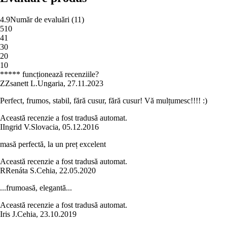
4.9
Număr de evaluări
(
11
)
5
10
4
1
3
0
2
0
1
0
***** funcționează recenziile?
Z
Zsanett L.
Ungaria
,
27.11.2023
Perfect, frumos, stabil, fără cusur, fără cusur! Vă mulțumesc!!!! :)
Această recenzie a fost tradusă automat.
I
Ingrid V.
Slovacia
,
05.12.2016
masă perfectă, la un preț excelent
Această recenzie a fost tradusă automat.
R
Renáta S.
Cehia
,
22.05.2020
...frumoasă, elegantă...
Această recenzie a fost tradusă automat.
Iris J.
Cehia
,
23.10.2019