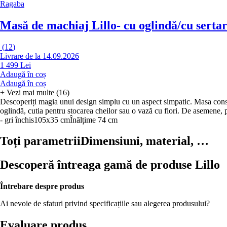
Ragaba
Masă de machiaj Lillo
- cu oglindă/cu serta
(
12
)
Livrare de la 14.09.2026
1 499 Lei
Adaugă în coș
Adaugă în coș
+
Vezi mai multe (16)
Descoperiți magia unui design simplu cu un aspect simpatic. Masa consol
oglindă, cutia pentru stocarea cheilor sau o vază cu flori. De asemene, p
- gri închis
105x35 cm
Înălțime 74 cm
Toți parametrii
Dimensiuni, material, …
Descoperă întreaga gamă de produse Lillo
Întrebare despre produs
Ai nevoie de sfaturi privind specificațiile sau alegerea produsului?
Evaluare produs