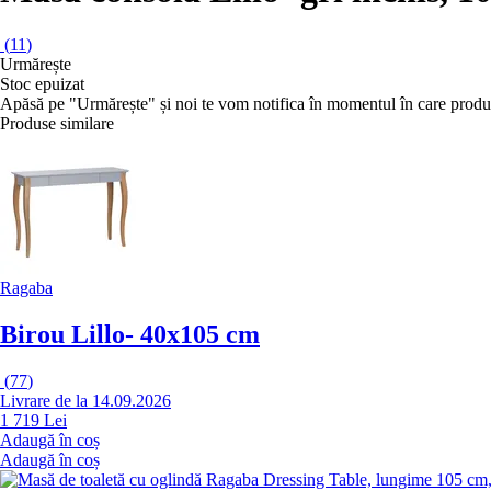
(
11
)
Urmărește
Stoc epuizat
Apăsă pe "Urmărește" și noi te vom notifica în momentul în care produs
Produse similare
Ragaba
Birou Lillo
- 40x105 cm
(
77
)
Livrare de la 14.09.2026
1 719 Lei
Adaugă în coș
Adaugă în coș