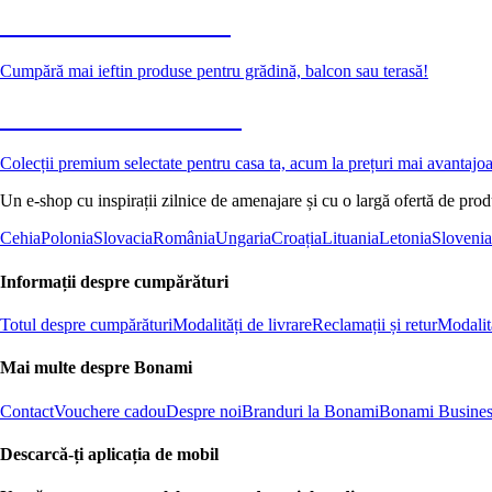
Grădină la reducere
Cumpără mai ieftin produse pentru grădină, balcon sau terasă!
Premium la reducere
Colecții premium selectate pentru casa ta, acum la prețuri mai avantajo
Un e-shop cu inspirații zilnice de amenajare și cu o largă ofertă de pro
Cehia
Polonia
Slovacia
România
Ungaria
Croația
Lituania
Letonia
Slovenia
Informații despre cumpărături
Totul despre cumpărături
Modalități de livrare
Reclamații și retur
Modalită
Mai multe despre Bonami
Contact
Vouchere cadou
Despre noi
Branduri la Bonami
Bonami Busines
Descarcă-ți aplicația de mobil