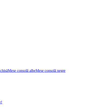
nchisă
Mese consolă albe
Mese consolă negre
e!