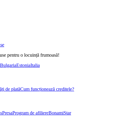
ase
duse pentru o locuință frumoasă!
Bulgaria
Estonia
Italia
ți de plată
Cum funcționează creditele?
s
Presa
Program de afiliere
BonamiStar