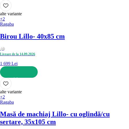
ADAUGĂ ÎN COȘ
alte variante
+2
Ragaba
Birou Lillo
- 40x85 cm
(
4
)
Livrare de la 14.09.2026
1 699 Lei
ADAUGĂ ÎN COȘ
alte variante
+2
Ragaba
Masă de machiaj Lillo
- cu oglindă/cu
sertare, 35x105 cm