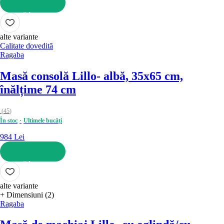
ADAUGĂ ÎN COȘ
alte variante
Calitate dovedită
Ragaba
Masă consolă Lillo
- albă, 35x65 cm,
înălțime 74 cm
(
45
)
În stoc
Ultimele bucăți
984 Lei
ADAUGĂ ÎN COȘ
alte variante
+ Dimensiuni (2)
Ragaba