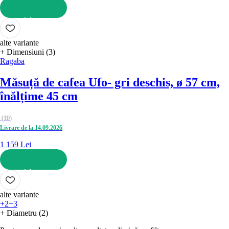
ADAUGĂ ÎN COȘ
alte variante
+ Dimensiuni (3)
Ragaba
Măsuță de cafea Ufo
- gri deschis, ø 57 cm,
înălțime 45 cm
(
10
)
Livrare de la 14.09.2026
1 159 Lei
ADAUGĂ ÎN COȘ
alte variante
+2
+3
+ Diametru (2)