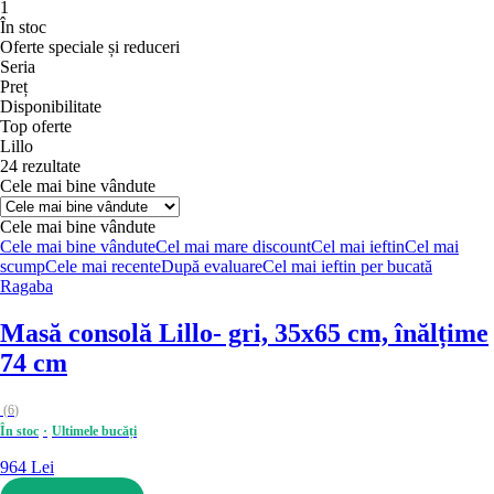
1
În stoc
Oferte speciale și reduceri
Seria
Preț
Disponibilitate
Top oferte
Lillo
24 rezultate
Cele mai bine vândute
Cele mai bine vândute
Cele mai bine vândute
Cel mai mare discount
Cel mai ieftin
Cel mai
scump
Cele mai recente
După evaluare
Cel mai ieftin per bucată
Ragaba
Masă consolă Lillo
- gri, 35x65 cm, înălțime
74 cm
(
6
)
În stoc
Ultimele bucăți
964 Lei