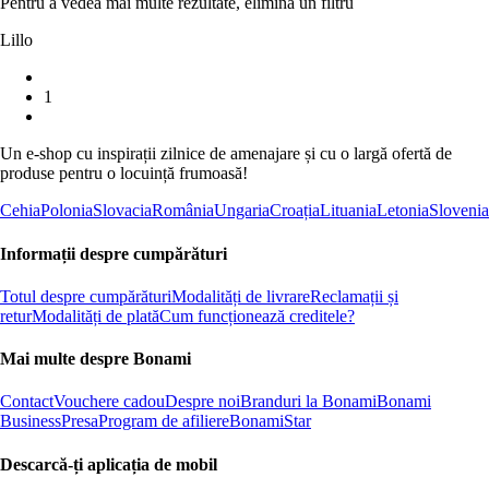
Pentru a vedea mai multe rezultate, elimină un filtru
Lillo
1
Un e-shop cu inspirații zilnice de amenajare și cu o largă ofertă de
produse pentru o locuință frumoasă!
Cehia
Polonia
Slovacia
România
Ungaria
Croația
Lituania
Letonia
Slovenia
Informații despre cumpărături
Totul despre cumpărături
Modalități de livrare
Reclamații și
retur
Modalități de plată
Cum funcționează creditele?
Mai multe despre Bonami
Contact
Vouchere cadou
Despre noi
Branduri la Bonami
Bonami
Business
Presa
Program de afiliere
BonamiStar
Descarcă-ți aplicația de mobil