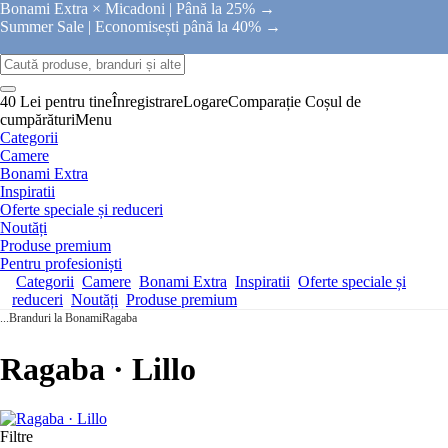
Bonami Extra × Micadoni |
Până la 25% →
Summer Sale |
Economisești până la 40% →
40 Lei pentru tine
Înregistrare
Logare
Comparație
Coșul de
cumpărături
Menu
Categorii
Camere
Bonami Extra
Inspiratii
Oferte speciale și reduceri
Noutăți
Produse premium
Pentru profesioniști
Categorii
Camere
Bonami Extra
Inspiratii
Oferte speciale și
reduceri
Noutăți
Produse premium
...
Branduri la Bonami
Ragaba
Ragaba · Lillo
Filtre