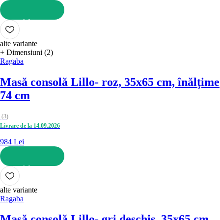
ADAUGĂ ÎN COȘ
alte variante
+ Dimensiuni (2)
Ragaba
Masă consolă Lillo
- roz, 35x65 cm, înălțime
74 cm
(
3
)
Livrare de la 14.09.2026
984 Lei
ADAUGĂ ÎN COȘ
alte variante
Ragaba
Masă consolă Lillo
- gri deschis, 35x65 cm,