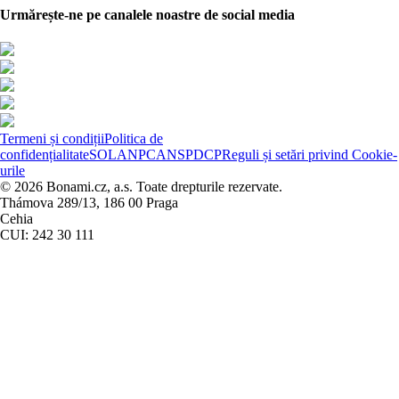
Urmărește-ne pe canalele noastre de social media
Termeni și condiții
Politica de
confidențialitate
SOL
ANPC
ANSPDCP
Reguli și setări privind Cookie-
urile
© 2026 Bonami.cz, a.s. Toate drepturile rezervate.
Thámova 289/13, 186 00 Praga
Cehia
CUI: 242 30 111