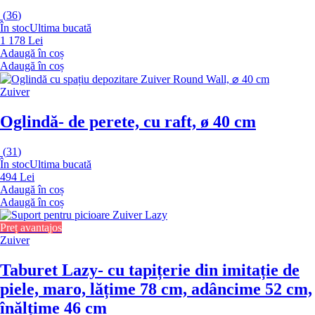
(
36
)
În stoc
Ultima bucată
1 178 Lei
Adaugă în coș
Adaugă în coș
Zuiver
Oglindă
- de perete, cu raft, ø 40 cm
(
31
)
În stoc
Ultima bucată
494 Lei
Adaugă în coș
Adaugă în coș
Preț avantajos
Zuiver
Taburet Lazy
- cu tapițerie din imitație de
piele, maro, lățime 78 cm, adâncime 52 cm,
înălțime 46 cm