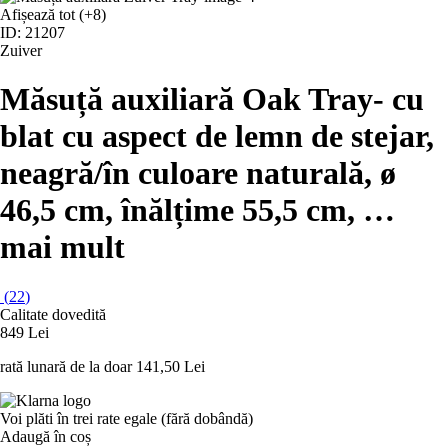
Afișează tot
(+8)
ID: 21207
Zuiver
Măsuță auxiliară Oak Tray
- cu
blat cu aspect de lemn de stejar,
neagră/în culoare naturală, ø
46,5 cm, înălțime 55,5 cm
, …
mai mult
(
22
)
Calitate dovedită
849 Lei
rată lunară de la doar
141,50 Lei
Voi plăti în trei rate egale (fără dobândă)
Adaugă în coș