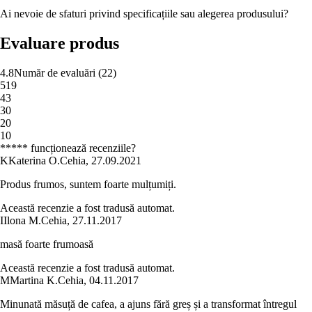
Ai nevoie de sfaturi privind specificațiile sau alegerea produsului?
Evaluare produs
4.8
Număr de evaluări
(
22
)
5
19
4
3
3
0
2
0
1
0
***** funcționează recenziile?
K
Katerina O.
Cehia
,
27.09.2021
Produs frumos, suntem foarte mulțumiți.
Această recenzie a fost tradusă automat.
I
Ilona M.
Cehia
,
27.11.2017
masă foarte frumoasă
Această recenzie a fost tradusă automat.
M
Martina K.
Cehia
,
04.11.2017
Minunată măsuță de cafea, a ajuns fără greș și a transformat întregul