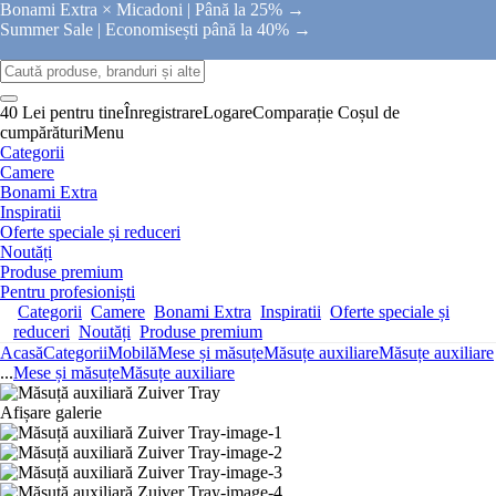
Bonami Extra × Micadoni |
Până la 25% →
Summer Sale |
Economisești până la 40% →
40 Lei pentru tine
Înregistrare
Logare
Comparație
Coșul de
cumpărături
Menu
Categorii
Camere
Bonami Extra
Inspiratii
Oferte speciale și reduceri
Noutăți
Produse premium
Pentru profesioniști
Categorii
Camere
Bonami Extra
Inspiratii
Oferte speciale și
reduceri
Noutăți
Produse premium
Acasă
Categorii
Mobilă
Mese și măsuțe
Măsuțe auxiliare
Măsuțe auxiliare
...
Mese și măsuțe
Măsuțe auxiliare
Afișare galerie