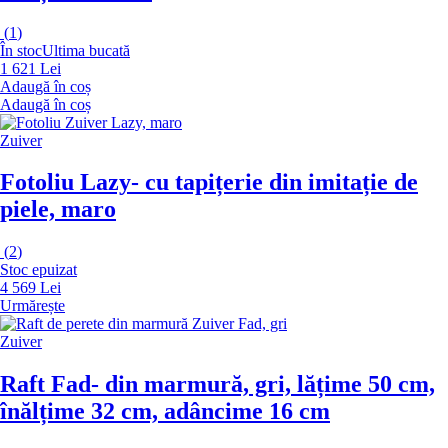
(
1
)
În stoc
Ultima bucată
1 621 Lei
Adaugă în coș
Adaugă în coș
Zuiver
Fotoliu Lazy
- cu tapițerie din imitație de
piele, maro
(
2
)
Stoc epuizat
4 569 Lei
Urmărește
Zuiver
Raft Fad
- din marmură, gri, lățime 50 cm,
înălțime 32 cm, adâncime 16 cm