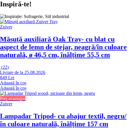
Inspiră-te!
Zuiver
Măsuță auxiliară Oak Tray
- cu blat cu
aspect de lemn de stejar, neagră/în culoare
naturală, ø 46,5 cm, înălțime 55,5 cm
(
22
)
Livrare de la 25.08.2026
849 Lei
Adaugă în coș
Adaugă în coș
Preț avantajos
Zuiver
Lampadar Tripod
- cu abajur textil, negru/
în culoare naturală, înălțime 157 cm