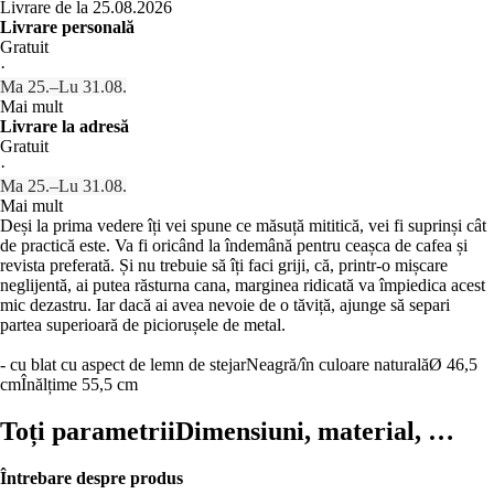
Livrare de la 25.08.2026
Livrare personală
Gratuit
·
Ma 25.–Lu 31.08.
Mai mult
Livrare la adresă
Gratuit
·
Ma 25.–Lu 31.08.
Mai mult
Deși la prima vedere îți vei spune ce măsuță mititică, vei fi suprinși cât
de practică este. Va fi oricând la îndemână pentru ceașca de cafea și
revista preferată. Și nu trebuie să îți faci griji, că, printr-o mișcare
neglijentă, ai putea răsturna cana, marginea ridicată va împiedica acest
mic dezastru. Iar dacă ai avea nevoie de o tăviță, ajunge să separi
partea superioară de piciorușele de metal.
- cu blat cu aspect de lemn de stejar
Neagră/în culoare naturală
Ø 46,5
cm
Înălțime 55,5 cm
Toți parametrii
Dimensiuni, material, …
Întrebare despre produs