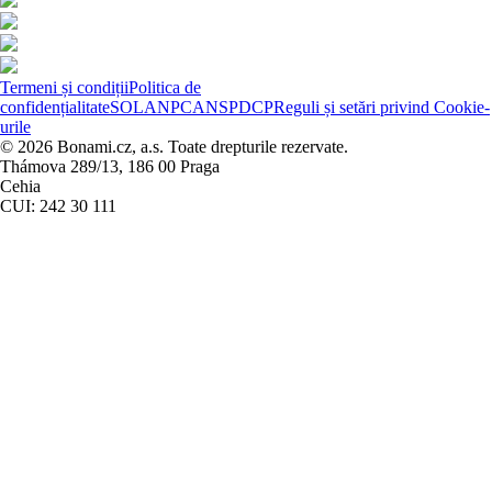
Termeni și condiții
Politica de
confidențialitate
SOL
ANPC
ANSPDCP
Reguli și setări privind Cookie-
urile
© 2026 Bonami.cz, a.s. Toate drepturile rezervate.
Thámova 289/13, 186 00 Praga
Cehia
CUI: 242 30 111