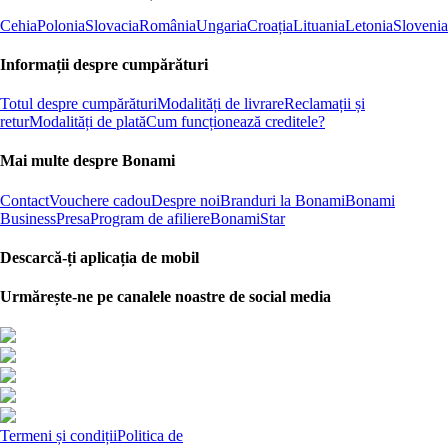
Cehia
Polonia
Slovacia
România
Ungaria
Croația
Lituania
Letonia
Slovenia
Informații despre cumpărături
Totul despre cumpărături
Modalități de livrare
Reclamații și
retur
Modalități de plată
Cum funcționează creditele?
Mai multe despre Bonami
Contact
Vouchere cadou
Despre noi
Branduri la Bonami
Bonami
Business
Presa
Program de afiliere
BonamiStar
Descarcă-ți aplicația de mobil
Urmărește-ne pe canalele noastre de social media
Termeni și condiții
Politica de