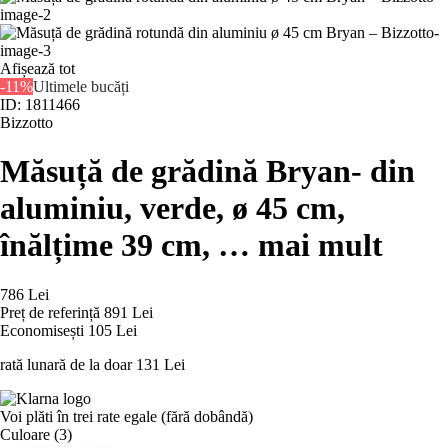
Afișează tot
-11%
Ultimele bucăți
ID: 1811466
Bizzotto
Măsuță de grădină Bryan
- din
aluminiu, verde, ø 45 cm,
înălțime 39 cm
, …
mai mult
786 Lei
Preț de referință
891 Lei
Economisești 105 Lei
rată lunară de la doar
131 Lei
Voi plăti în trei rate egale (fără dobândă)
Culoare (3)