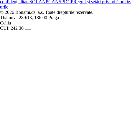
confidențialitate
SOL
ANPC
ANSPDCP
Reguli și setări privind Cookie-
urile
© 2026 Bonami.cz, a.s. Toate drepturile rezervate.
Thámova 289/13, 186 00 Praga
Cehia
CUI: 242 30 111