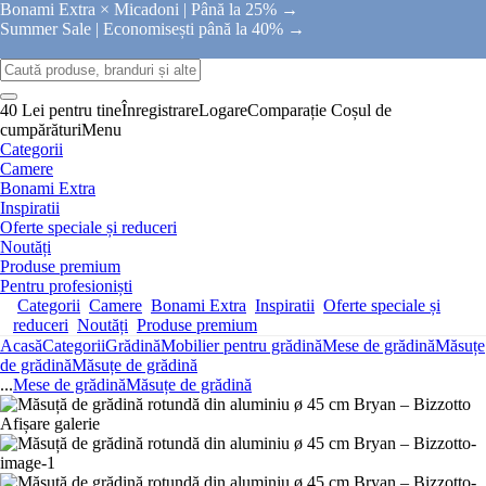
Bonami Extra × Micadoni |
Până la 25% →
Summer Sale |
Economisești până la 40% →
40 Lei pentru tine
Înregistrare
Logare
Comparație
Coșul de
cumpărături
Menu
Categorii
Camere
Bonami Extra
Inspiratii
Oferte speciale și reduceri
Noutăți
Produse premium
Pentru profesioniști
Categorii
Camere
Bonami Extra
Inspiratii
Oferte speciale și
reduceri
Noutăți
Produse premium
Acasă
Categorii
Grădină
Mobilier pentru grădină
Mese de grădină
Măsuțe
de grădină
Măsuțe de grădină
...
Mese de grădină
Măsuțe de grădină
Afișare galerie