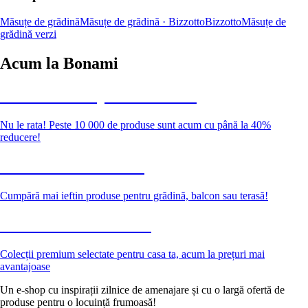
Măsuțe de grădină
Măsuțe de grădină · Bizzotto
Bizzotto
Măsuțe de
grădină verzi
Acum la Bonami
Summer Sale până la -40 %
Nu le rata! Peste 10 000 de produse sunt acum cu până la 40%
reducere!
Grădină la reducere
Cumpără mai ieftin produse pentru grădină, balcon sau terasă!
Premium la reducere
Colecții premium selectate pentru casa ta, acum la prețuri mai
avantajoase
Un e-shop cu inspirații zilnice de amenajare și cu o largă ofertă de
produse pentru o locuință frumoasă!