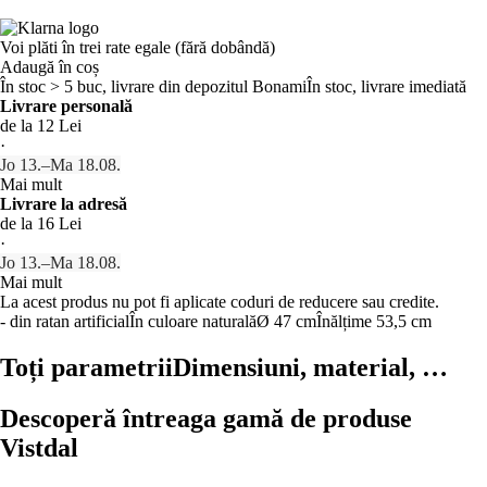
Voi plăti în trei rate egale (fără dobândă)
Adaugă în coș
În stoc > 5 buc, livrare din depozitul Bonami
În stoc, livrare imediată
Livrare personală
de la 12 Lei
·
Jo 13.–Ma 18.08.
Mai mult
Livrare la adresă
de la 16 Lei
·
Jo 13.–Ma 18.08.
Mai mult
La acest produs nu pot fi aplicate coduri de reducere sau credite.
- din ratan artificial
În culoare naturală
Ø 47 cm
Înălțime 53,5 cm
Toți parametrii
Dimensiuni, material, …
Descoperă întreaga gamă de produse
Vistdal