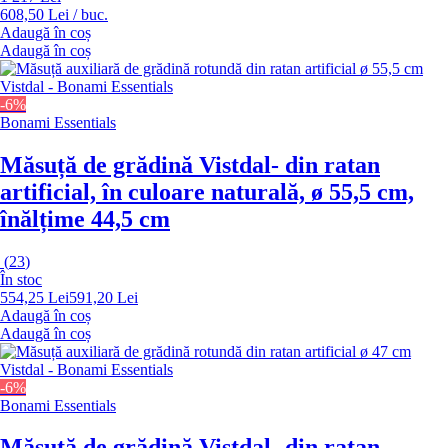
608,50 Lei / buc.
Adaugă în coș
Adaugă în coș
-6%
Bonami Essentials
Măsuță de grădină Vistdal
- din ratan
artificial, în culoare naturală, ø 55,5 cm,
înălțime 44,5 cm
(
23
)
În stoc
554,25 Lei
591,20 Lei
Adaugă în coș
Adaugă în coș
-6%
Bonami Essentials
Măsuță de grădină Vistdal
- din ratan