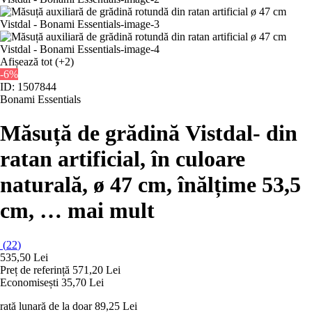
Afișează tot
(+2)
-6%
ID: 1507844
Bonami Essentials
Măsuță de grădină Vistdal
- din
ratan artificial, în culoare
naturală, ø 47 cm, înălțime 53,5
cm
, …
mai mult
(
22
)
535,50 Lei
Preț de referință
571,20 Lei
Economisești 35,70 Lei
rată lunară de la doar
89,25 Lei