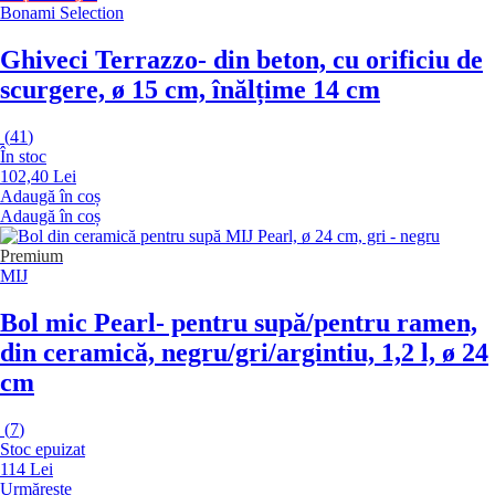
Bonami Selection
Ghiveci Terrazzo
- din beton, cu orificiu de
scurgere, ø 15 cm, înălțime 14 cm
(
41
)
În stoc
102,40 Lei
Adaugă în coș
Adaugă în coș
Premium
MIJ
Bol mic Pearl
- pentru supă/pentru ramen,
din ceramică, negru/gri/argintiu, 1,2 l, ø 24
cm
(
7
)
Stoc epuizat
114 Lei
Urmărește