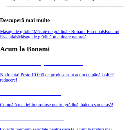
Descoperă mai multe
Măsuțe de grădină
Măsuțe de grădină · Bonami Essentials
Bonami
Essentials
Măsuțe de grădină în culoare naturală
Acum la Bonami
Summer Sale până la -40 %
Nu le rata! Peste 10 000 de produse sunt acum cu până la 40%
reducere!
Grădină la reducere
Cumpără mai ieftin produse pentru grădină, balcon sau terasă!
Premium la reducere
Colecții premium selectate pentru casa ta, acum la prețuri mai