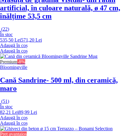
artificial, în culoare naturală, ø 47 cm,
înălțime 53,5 cm
(
22
)
În stoc
535,50 Lei
571,20 Lei
Adaugă în coș
Adaugă în coș
Premium
-8%
Bloomingville
Cană Sandrine
- 500 ml, din ceramică,
maro
(
51
)
În stoc
82,21 Lei
89,99 Lei
Adaugă în coș
Adaugă în coș
Preț avantajos