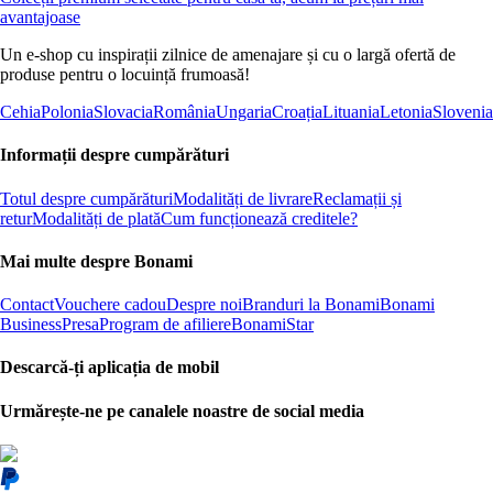
avantajoase
Un e-shop cu inspirații zilnice de amenajare și cu o largă ofertă de
produse pentru o locuință frumoasă!
Cehia
Polonia
Slovacia
România
Ungaria
Croația
Lituania
Letonia
Slovenia
Informații despre cumpărături
Totul despre cumpărături
Modalități de livrare
Reclamații și
retur
Modalități de plată
Cum funcționează creditele?
Mai multe despre Bonami
Contact
Vouchere cadou
Despre noi
Branduri la Bonami
Bonami
Business
Presa
Program de afiliere
BonamiStar
Descarcă-ți aplicația de mobil
Urmărește-ne pe canalele noastre de social media