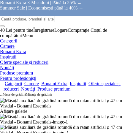
Bonami Extra × Micadoni |
Până la 25% →
Summer Sale |
Economisești până la 40% →
40 Lei pentru tine
Înregistrare
Logare
Comparație
Coșul de
cumpărături
Menu
Categorii
Camere
Bonami Extra
Inspiratii
Oferte speciale și reduceri
Noutăți
Produse premium
Pentru profesioniști
Categorii
Camere
Bonami Extra
Inspiratii
Oferte speciale și
reduceri
Noutăți
Produse premium
...
Mese de grădină
Măsuțe de grădină
Afișare galerie