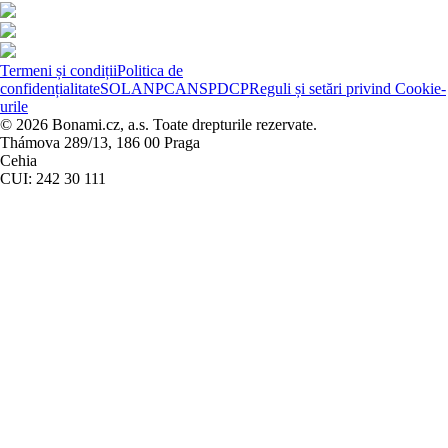
Termeni și condiții
Politica de
confidențialitate
SOL
ANPC
ANSPDCP
Reguli și setări privind Cookie-
urile
© 2026 Bonami.cz, a.s. Toate drepturile rezervate.
Thámova 289/13, 186 00 Praga
Cehia
CUI: 242 30 111