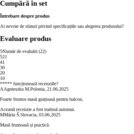
Cumpără în set
Întrebare despre produs
Ai nevoie de sfaturi privind specificațiile sau alegerea produsului?
Evaluare produs
5
Număr de evaluări
(
22
)
5
21
4
1
3
0
2
0
1
0
***** funcționează recenziile?
A
Agnieszka M.
Polonia
,
21.06.2025
Foarte frumos masă grațioasă pentru balcon,
Această recenzie a fost tradusă automat.
M
Mária Š.
Slovacia
,
03.06.2025
Masă frumoasă și practică.