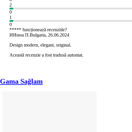
2
0
1
0
***** funcționează recenziile?
И
Инна П.
Bulgaria
,
26.06.2024
Design modern, elegant, original.
Această recenzie a fost tradusă automat.
Gama Sağlam