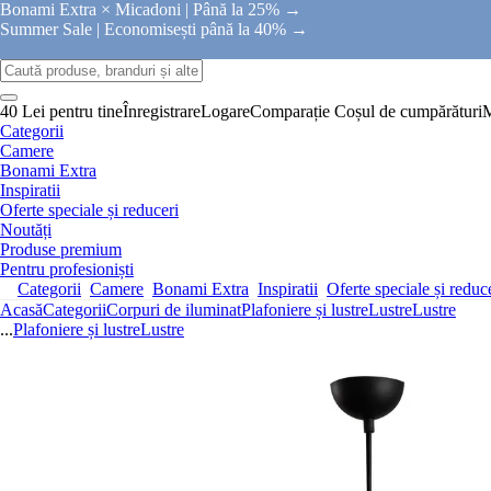
Bonami Extra × Micadoni |
Până la 25% →
Summer Sale |
Economisești până la 40% →
40 Lei pentru tine
Înregistrare
Logare
Comparație
Coșul de cumpărături
Categorii
Camere
Bonami Extra
Inspiratii
Oferte speciale și reduceri
Noutăți
Produse premium
Pentru profesioniști
Categorii
Camere
Bonami Extra
Inspiratii
Oferte speciale și reduc
Acasă
Categorii
Corpuri de iluminat
Plafoniere și lustre
Lustre
Lustre
...
Plafoniere și lustre
Lustre