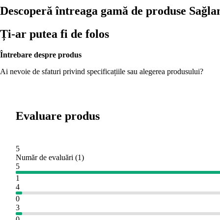
Descoperă întreaga gamă de produse Sağl
Ți-ar putea fi de folos
Întrebare despre produs
Ai nevoie de sfaturi privind specificațiile sau alegerea produsului?
Evaluare produs
5
Număr de evaluări
(
1
)
5
1
4
0
3
0