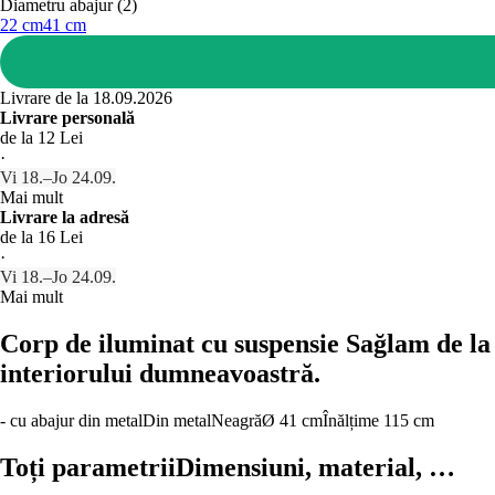
Diametru abajur (2)
22 cm
41 cm
Livrare de la 18.09.2026
Livrare personală
de la 12 Lei
·
Vi 18.–Jo 24.09.
Mai mult
Livrare la adresă
de la 16 Lei
·
Vi 18.–Jo 24.09.
Mai mult
Corp de iluminat cu suspensie Sağlam de la 
interiorului dumneavoastră.
- cu abajur din metal
Din metal
Neagră
Ø 41 cm
Înălțime 115 cm
Toți parametrii
Dimensiuni, material, …