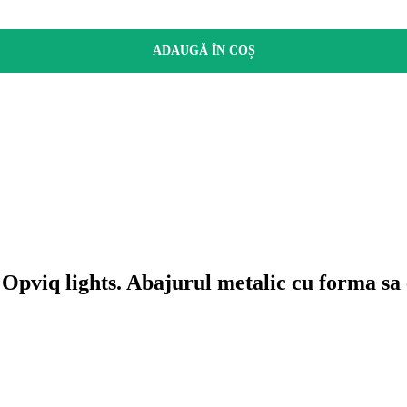
ADAUGĂ ÎN COȘ
Opviq lights. Abajurul metalic cu forma sa e