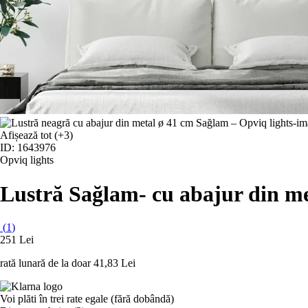
Afișează tot
(+3)
ID: 1643976
Opviq lights
Lustră Sağlam
- cu abajur din me
(
1
)
251 Lei
rată lunară de la doar
41,83 Lei
Voi plăti în trei rate egale (fără dobândă)