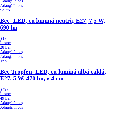
Adaugă în coș
Adaugă în coș
Sollux
Bec
- LED, cu lumină neutră, E27, 7,5 W,
690 lm
(
1
)
În stoc
28 Lei
Adaugă în coș
Adaugă în coș
Trio
Bec Tropfen
- LED, cu lumină albă caldă,
E27, 5 W, 470 lm, ø 4 cm
(
49
)
În stoc
49 Lei
Adaugă în coș
Adaugă în coș