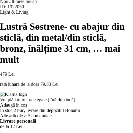
Nou
Ultimele bucăți
ID: 1922050
Light & Living
Lustră Søstrene
- cu abajur din
sticlă, din metal/din sticlă,
bronz, înălțime 31 cm
, …
mai
mult
479 Lei
rată lunară de la doar
79,83 Lei
Voi plăti în trei rate egale (fără dobândă)
Adaugă în coș
În stoc 2 buc, livrare din depozitul Bonami
Alte articole > 5 comandate
Livrare personală
de la 12 Lei
·