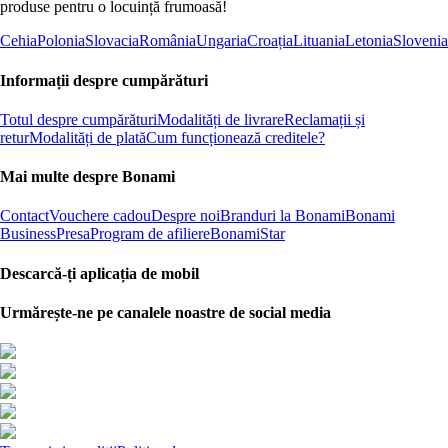
produse pentru o locuință frumoasă!
Cehia
Polonia
Slovacia
România
Ungaria
Croația
Lituania
Letonia
Slovenia
Informații despre cumpărături
Totul despre cumpărături
Modalități de livrare
Reclamații și
retur
Modalități de plată
Cum funcționează creditele?
Mai multe despre Bonami
Contact
Vouchere cadou
Despre noi
Branduri la Bonami
Bonami
Business
Presa
Program de afiliere
BonamiStar
Descarcă-ți aplicația de mobil
Urmărește-ne pe canalele noastre de social media