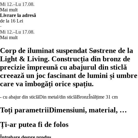
Mi 12.–Lu 17.08.
Mai mult
Livrare la adresă
de la 16 Lei
·
Mi 12.–Lu 17.08.
Mai mult
Corp de iluminat suspendat Søstrene de la
Light & Living. Construcția din bronz de
precizie împreună cu abajurul din sticlă
creează un joc fascinant de lumini și umbre
care va îmbogăți orice spațiu.
- cu abajur din sticlă
Din metal/din sticlă
Bronz
Înălțime 31 cm
Toți parametrii
Dimensiuni, material, …
Ți-ar putea fi de folos
Întrebare despre produs