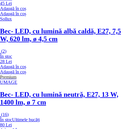
45 Lei
Adaugă în coș
Adaugă în coș
Sollux
Bec
- LED, cu lumină albă caldă, E27, 7,5
W, 620 lm, ø 4,5 cm
(
2
)
În stoc
28 Lei
Adaugă în coș
Adaugă în coș
Premium
UMAGE
Bec
- LED, cu lumină neutră, E27, 13 W,
1400 lm, ø 7 cm
(
16
)
În stoc
Ultimele bucăți
80 Lei