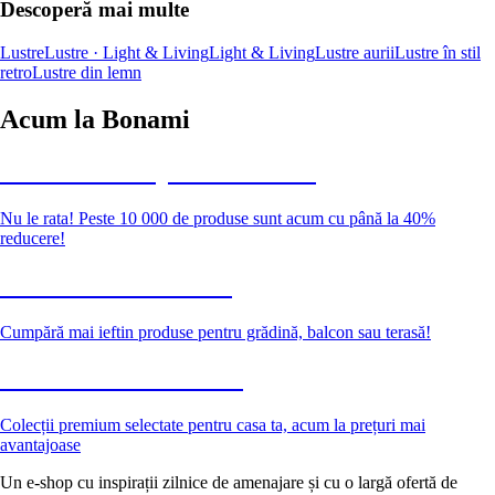
Descoperă mai multe
Lustre
Lustre · Light & Living
Light & Living
Lustre aurii
Lustre în stil
retro
Lustre din lemn
Acum la Bonami
Summer Sale până la -40 %
Nu le rata! Peste 10 000 de produse sunt acum cu până la 40%
reducere!
Grădină la reducere
Cumpără mai ieftin produse pentru grădină, balcon sau terasă!
Premium la reducere
Colecții premium selectate pentru casa ta, acum la prețuri mai
avantajoase
Un e-shop cu inspirații zilnice de amenajare și cu o largă ofertă de