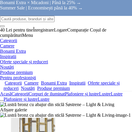
Bonami Extra × Micadoni |
Până la 25% →
Summer Sale |
Economisești până la 40% →
40 Lei pentru tine
Înregistrare
Logare
Comparație
Coșul de
cumpărături
Menu
Categorii
Camere
Bonami Extra
Inspiratii
Oferte speciale și reduceri
Noutăți
Produse premium
Pentru profesioniști
Categorii
Camere
Bonami Extra
Inspiratii
Oferte speciale și
reduceri
Noutăți
Produse premium
Acasă
Categorii
Corpuri de iluminat
Plafoniere și lustre
Lustre
Lustre
...
Plafoniere și lustre
Lustre
Afișare galerie