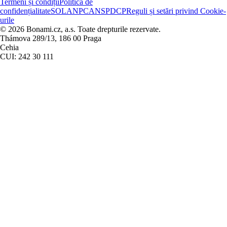
Termeni și condiții
Politica de
confidențialitate
SOL
ANPC
ANSPDCP
Reguli și setări privind Cookie-
urile
© 2026 Bonami.cz, a.s. Toate drepturile rezervate.
Thámova 289/13, 186 00 Praga
Cehia
CUI: 242 30 111