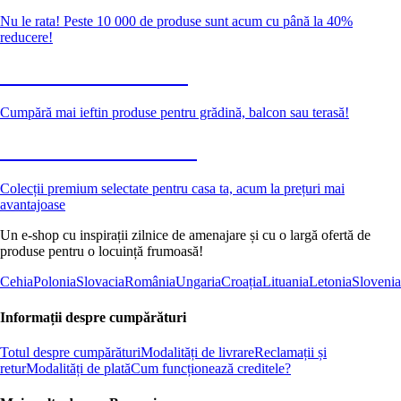
Nu le rata! Peste 10 000 de produse sunt acum cu până la 40%
reducere!
Grădină la reducere
Cumpără mai ieftin produse pentru grădină, balcon sau terasă!
Premium la reducere
Colecții premium selectate pentru casa ta, acum la prețuri mai
avantajoase
Un e-shop cu inspirații zilnice de amenajare și cu o largă ofertă de
produse pentru o locuință frumoasă!
Cehia
Polonia
Slovacia
România
Ungaria
Croația
Lituania
Letonia
Slovenia
Informații despre cumpărături
Totul despre cumpărături
Modalități de livrare
Reclamații și
retur
Modalități de plată
Cum funcționează creditele?