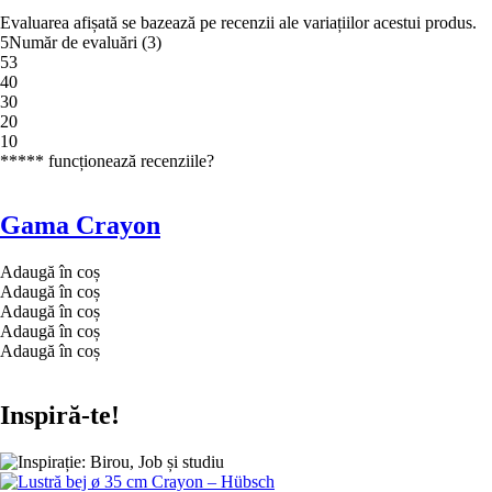
Evaluarea afișată se bazează pe recenzii ale variațiilor acestui produs.
5
Număr de evaluări
(
3
)
5
3
4
0
3
0
2
0
1
0
***** funcționează recenziile?
Gama Crayon
Adaugă în coș
Adaugă în coș
Adaugă în coș
Adaugă în coș
Adaugă în coș
Inspiră-te!