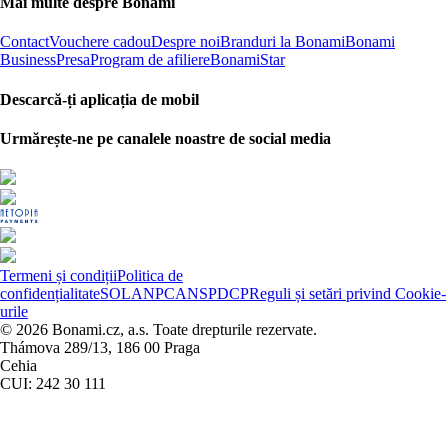
Mai multe despre Bonami
Contact
Vouchere cadou
Despre noi
Branduri la Bonami
Bonami
Business
Presa
Program de afiliere
BonamiStar
Descarcă-ți aplicația de mobil
Urmărește-ne pe canalele noastre de social media
Termeni și condiții
Politica de
confidențialitate
SOL
ANPC
ANSPDCP
Reguli și setări privind Cookie-
urile
© 2026 Bonami.cz, a.s. Toate drepturile rezervate.
Thámova 289/13, 186 00 Praga
Cehia
CUI: 242 30 111