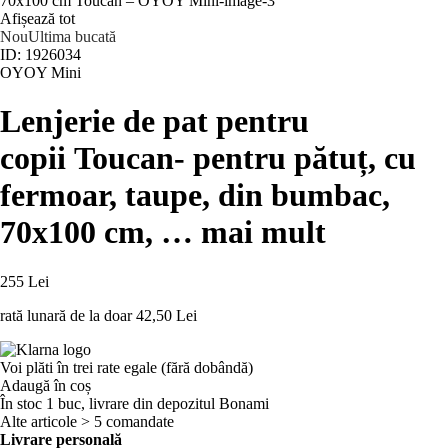
Afișează tot
Nou
Ultima bucată
ID: 1926034
OYOY Mini
Lenjerie de pat pentru
copii Toucan
- pentru pătuț, cu
fermoar, taupe, din bumbac,
70x100 cm
, …
mai mult
255 Lei
rată lunară de la doar
42,50 Lei
Voi plăti în trei rate egale (fără dobândă)
Adaugă în coș
În stoc 1 buc, livrare din depozitul Bonami
Alte articole > 5 comandate
Livrare personală