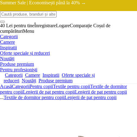
Summer Sale |
Economisești până la 40% →
40 Lei pentru tine
Înregistrare
Logare
Comparație
Coșul de
cumpărături
Menu
Categorii
Camere
Inspiratii
Oferte speciale și reduceri
Noutăți
Produse premium
Pentru profesioniști
Categorii
Camere
Inspiratii
Oferte speciale și
reduceri
Noutăți
Produse premium
Acasă
Categorii
Pentru copii
Textile pentru copii
Textile de dormitor
pentru copii
Lenjerii de pat pentru copii
Lenjerii de pat pentru copii
...
Textile de dormitor pentru copii
Lenjerii de pat pentru copii