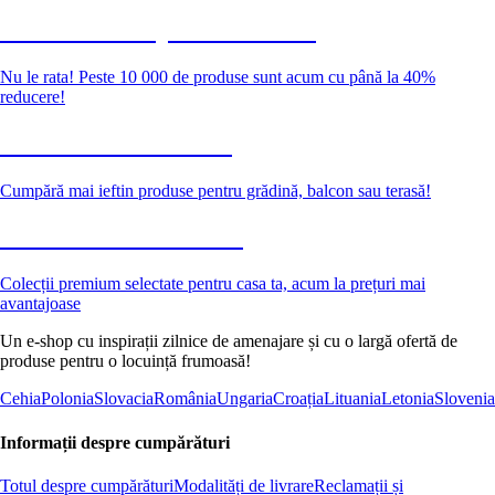
Summer Sale până la -40 %
Nu le rata! Peste 10 000 de produse sunt acum cu până la 40%
reducere!
Grădină la reducere
Cumpără mai ieftin produse pentru grădină, balcon sau terasă!
Premium la reducere
Colecții premium selectate pentru casa ta, acum la prețuri mai
avantajoase
Un e-shop cu inspirații zilnice de amenajare și cu o largă ofertă de
produse pentru o locuință frumoasă!
Cehia
Polonia
Slovacia
România
Ungaria
Croația
Lituania
Letonia
Slovenia
Informații despre cumpărături
Totul despre cumpărături
Modalități de livrare
Reclamații și