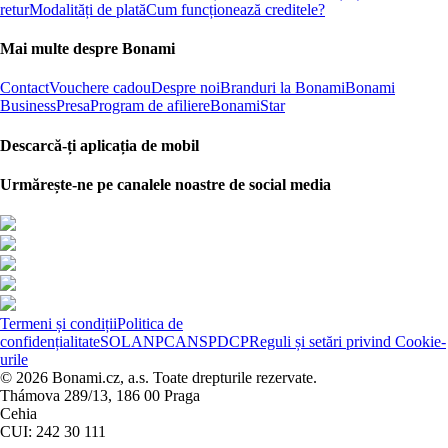
retur
Modalități de plată
Cum funcționează creditele?
Mai multe despre Bonami
Contact
Vouchere cadou
Despre noi
Branduri la Bonami
Bonami
Business
Presa
Program de afiliere
BonamiStar
Descarcă-ți aplicația de mobil
Urmărește-ne pe canalele noastre de social media
Termeni și condiții
Politica de
confidențialitate
SOL
ANPC
ANSPDCP
Reguli și setări privind Cookie-
urile
© 2026 Bonami.cz, a.s. Toate drepturile rezervate.
Thámova 289/13, 186 00 Praga
Cehia
CUI: 242 30 111