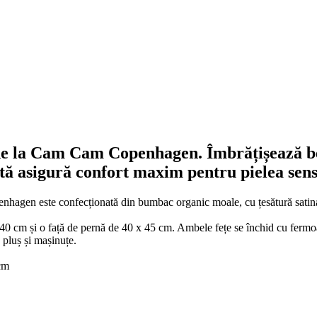
 de la Cam Cam Copenhagen. Îmbrățișează b
tă asigură confort maxim pentru pielea sens
hagen este confecționată din bumbac organic moale, cu țesătură satina
40 cm și o față de pernă de 40 x 45 cm. Ambele fețe se închid cu fermoar 
 pluș și mașinuțe.
cm