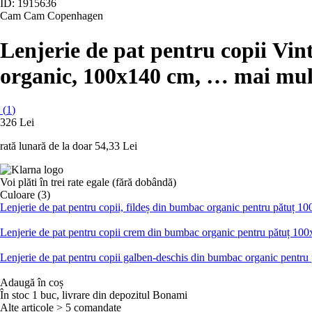
ID: 1915636
Cam Cam Copenhagen
Lenjerie de pat pentru copii Vin
organic, 100x140 cm
, …
mai mul
(
1
)
326 Lei
rată lunară de la doar
54,33 Lei
Voi plăti în trei rate egale (fără dobândă)
Culoare (3)
Lenjerie de pat pentru copii, fildeș din bumbac organic pentru păt
Lenjerie de pat pentru copii crem din bumbac organic pentru pătuț 
Lenjerie de pat pentru copii galben-deschis din bumbac organic pen
Adaugă în coș
În stoc 1 buc, livrare din depozitul Bonami
Alte articole > 5 comandate