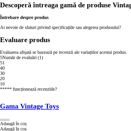
Descoperă întreaga gamă de produse Vinta
Întrebare despre produs
Ai nevoie de sfaturi privind specificațiile sau alegerea produsului?
Evaluare produs
Evaluarea afișată se bazează pe recenzii ale variațiilor acestui produs.
5
Număr de evaluări
(
1
)
5
1
4
0
3
0
2
0
1
0
***** funcționează recenziile?
Gama Vintage Toys
Adaugă în coș
Adaugă în coș