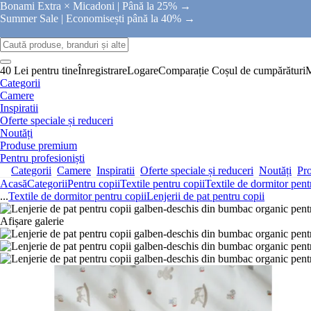
Bonami Extra × Micadoni |
Până la 25% →
Summer Sale |
Economisești până la 40% →
40 Lei pentru tine
Înregistrare
Logare
Comparație
Coșul de cumpărături
Categorii
Camere
Inspiratii
Oferte speciale și reduceri
Noutăți
Produse premium
Pentru profesioniști
Categorii
Camere
Inspiratii
Oferte speciale și reduceri
Noutăți
Pr
Acasă
Categorii
Pentru copii
Textile pentru copii
Textile de dormitor pent
...
Textile de dormitor pentru copii
Lenjerii de pat pentru copii
Afișare galerie