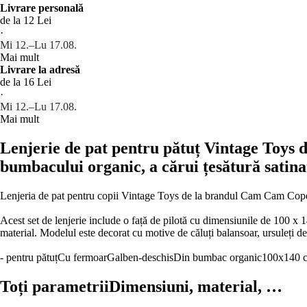
Livrare personală
de la 12 Lei
·
Mi 12.–Lu 17.08.
Mai mult
Livrare la adresă
de la 16 Lei
·
Mi 12.–Lu 17.08.
Mai mult
Lenjerie de pat pentru pătuț Vintage Toys
bumbacului organic, a cărui țesătură satina
Lenjeria de pat pentru copii Vintage Toys de la brandul Cam Cam Copen
Acest set de lenjerie include o față de pilotă cu dimensiunile de 100 x 1
material. Modelul este decorat cu motive de căluți balansoar, ursuleți de
- pentru pătuț
Cu fermoar
Galben-deschis
Din bumbac organic
100x140 
Toți parametrii
Dimensiuni, material, …