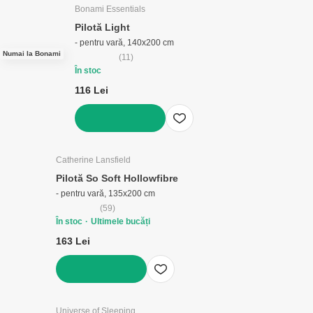
Bonami Essentials
Pilotă Light
- pentru vară, 140x200 cm
Numai la Bonami
(
11
)
În stoc
116 Lei
ADAUGĂ ÎN COȘ
Catherine Lansfield
Pilotă So Soft Hollowfibre
- pentru vară, 135x200 cm
(
59
)
În stoc
Ultimele bucăți
163 Lei
ADAUGĂ ÎN COȘ
Universe of Sleeping