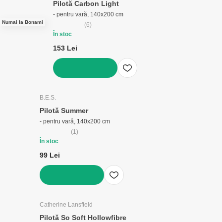
Pilotă Carbon Light
- pentru vară, 140x200 cm
Numai la Bonami
(
6
)
În stoc
153 Lei
ADAUGĂ ÎN COȘ
B.E.S.
Pilotă Summer
- pentru vară, 140x200 cm
(
1
)
În stoc
99 Lei
ADAUGĂ ÎN COȘ
Catherine Lansfield
Pilotă So Soft Hollowfibre