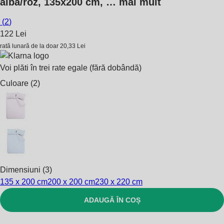
albă/roz, 135x200 cm
, …
mai mult
(
2
)
122 Lei
rată lunară de la doar
20,33 Lei
Voi plăti în trei rate egale (fără dobândă)
Culoare (2)
Dimensiuni (3)
135 x 200 cm
200 x 200 cm
230 x 220 cm
ADAUGĂ ÎN COȘ