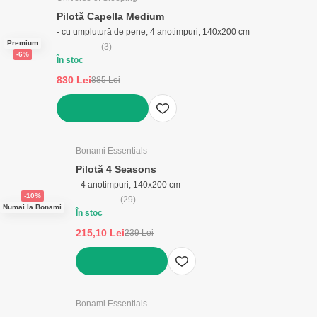
Pilotă Capella Medium
- cu umplutură de pene, 4 anotimpuri, 140x200 cm
Premium
(
3
)
-6%
În stoc
830 Lei
885 Lei
ADAUGĂ ÎN COȘ
Bonami Essentials
Pilotă 4 Seasons
- 4 anotimpuri, 140x200 cm
-10%
(
29
)
Numai la Bonami
În stoc
215,10 Lei
239 Lei
ADAUGĂ ÎN COȘ
Bonami Essentials