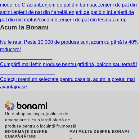
model de Crăciun
Lenjerii de pat din bumbac
Lenjerii de pat din
satin
Lenjerii de pat din flanelă
Lenjerii de pat din in
Lenjerii de
pat din micropluș/cocolino
Lenjerii de pat din țesătură crep
Acum la Bonami
Summer Sale până la -40 %
Nu le rata! Peste 10 000 de produse sunt acum cu până la 40%
reducere!
Grădină la reducere
Cumpără mai ieftin produse pentru grădină, balcon sau terasă!
Premium la reducere
Colecții premium selectate pentru casa ta, acum la prețuri mai
avantajoase
Un e-shop cu inspirații zilnice de
amenajare și cu o largă ofertă de
produse pentru o locuință frumoasă!
INFORMAȚII DESPRE
MAI MULTE DESPRE BONAMI
CUMPĂRĂTURI