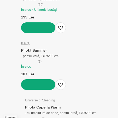
(
59
)
În stoc
Ultimele bucăți
199 Lei
ADAUGĂ ÎN COȘ
B.E.S.
Pilotă Summer
- pentru vară, 140x200 cm
(
1
)
În stoc
107 Lei
ADAUGĂ ÎN COȘ
Universe of Sleeping
Pilotă Capella Warm
- cu umplutură de pene, pentru iarnă, 140x200 cm
Premium