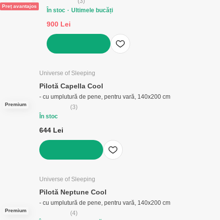
(
3
)
Preț avantajos
În stoc
Ultimele bucăți
900 Lei
ADAUGĂ ÎN COȘ
Universe of Sleeping
Pilotă Capella Cool
- cu umplutură de pene, pentru vară, 140x200 cm
Premium
(
3
)
În stoc
644 Lei
ADAUGĂ ÎN COȘ
Universe of Sleeping
Pilotă Neptune Cool
- cu umplutură de pene, pentru vară, 140x200 cm
Premium
(
4
)