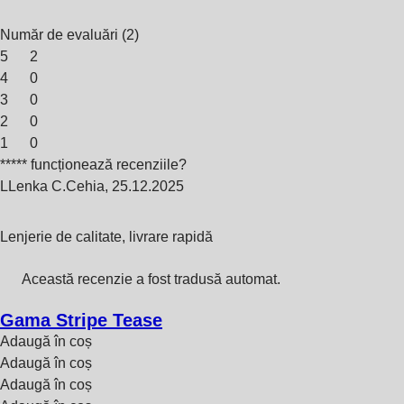
Număr de evaluări
(
2
)
5
2
4
0
3
0
2
0
1
0
***** funcționează recenziile?
L
Lenka C.
Cehia
,
25.12.2025
Lenjerie de calitate, livrare rapidă
Această recenzie a fost tradusă automat.
Gama Stripe Tease
Adaugă în coș
Adaugă în coș
Adaugă în coș