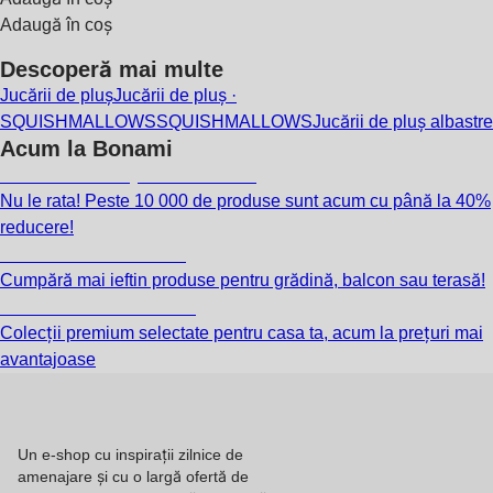
Adaugă în coș
Descoperă mai multe
Jucării de pluș
Jucării de pluș ·
SQUISHMALLOWS
SQUISHMALLOWS
Jucării de pluș albastre
Acum la Bonami
Summer Sale până la -40 %
Nu le rata! Peste 10 000 de produse sunt acum cu până la 40%
reducere!
Grădină la reducere
Cumpără mai ieftin produse pentru grădină, balcon sau terasă!
Premium la reducere
Colecții premium selectate pentru casa ta, acum la prețuri mai
avantajoase
Un e-shop cu inspirații zilnice de
amenajare și cu o largă ofertă de