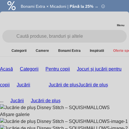
Bonami Extra × Micadoni |
Summer Sale |
Economisești până la 40% →
Până la 25% →
Menu
Categorii
Camere
Bonami Extra
Inspiratii
Oferte sp
Acasă
Categorii
Pentru copii
Jocuri și jucării pentru
copii
Jucării
Jucării de pluș
Jucării de pluș
...
Jucării
Jucării de pluș
Afișare galerie