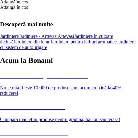
Adaugă în coș
Adaugă în coș
Descoperă mai multe
Jardiniere
Jardiniere · Artevasi
Artevasi
Jardiniere în culoare
închisă
Jardiniere din lemn
Jardiniere pentru ierburi aromatice
Jardiniere
cu sistem de auto-irigare
Acum la Bonami
Summer Sale până la -40 %
Nu le rata! Peste 10 000 de produse sunt acum cu până la 40%
reducere!
Grădină la reducere
Cumpără mai ieftin produse pentru grădină, balcon sau terasă!
Premium la reducere