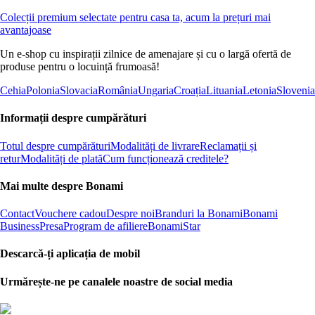
Colecții premium selectate pentru casa ta, acum la prețuri mai
avantajoase
Un e-shop cu inspirații zilnice de amenajare și cu o largă ofertă de
produse pentru o locuință frumoasă!
Cehia
Polonia
Slovacia
România
Ungaria
Croația
Lituania
Letonia
Slovenia
Informații despre cumpărături
Totul despre cumpărături
Modalități de livrare
Reclamații și
retur
Modalități de plată
Cum funcționează creditele?
Mai multe despre Bonami
Contact
Vouchere cadou
Despre noi
Branduri la Bonami
Bonami
Business
Presa
Program de afiliere
BonamiStar
Descarcă-ți aplicația de mobil
Urmărește-ne pe canalele noastre de social media