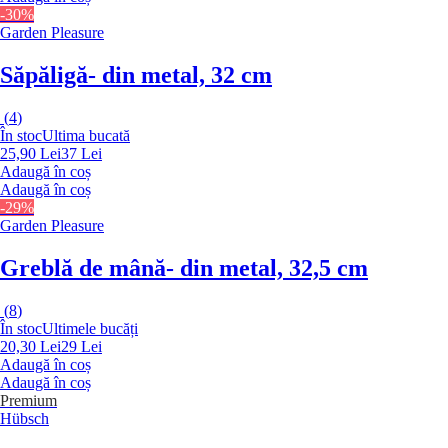
-30%
Garden Pleasure
Săpăligă
- din metal, 32 cm
(
4
)
În stoc
Ultima bucată
25,90 Lei
37 Lei
Adaugă în coș
Adaugă în coș
-29%
Garden Pleasure
Greblă de mână
- din metal, 32,5 cm
(
8
)
În stoc
Ultimele bucăți
20,30 Lei
29 Lei
Adaugă în coș
Adaugă în coș
Premium
Hübsch