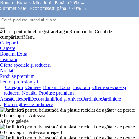
Bonami Extra × Micadoni |
Până la 25% →
Summer Sale |
Economisești până la 40% →
40 Lei pentru tine
Înregistrare
Logare
Comparație
Coșul de
cumpărături
Menu
Categorii
Camere
Bonami Extra
Inspiratii
Oferte speciale și reduceri
Noutăți
Produse premium
Pentru profesioniști
Categorii
Camere
Bonami Extra
Inspiratii
Oferte speciale și
reduceri
Noutăți
Produse premium
Acasă
Categorii
Decorațiuni
Flori și ghivece
Jardiniere
Jardiniere
...
Flori și ghivece
Jardiniere
Afișare galerie