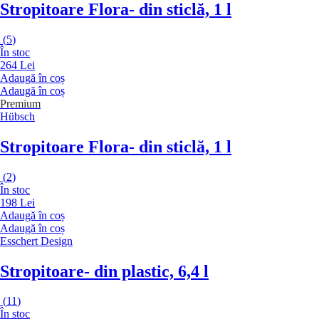
Stropitoare Flora
- din sticlă, 1 l
(
5
)
În stoc
264 Lei
Adaugă în coș
Adaugă în coș
Premium
Hübsch
Stropitoare Flora
- din sticlă, 1 l
(
2
)
În stoc
198 Lei
Adaugă în coș
Adaugă în coș
Esschert Design
Stropitoare
- din plastic, 6,4 l
(
11
)
În stoc