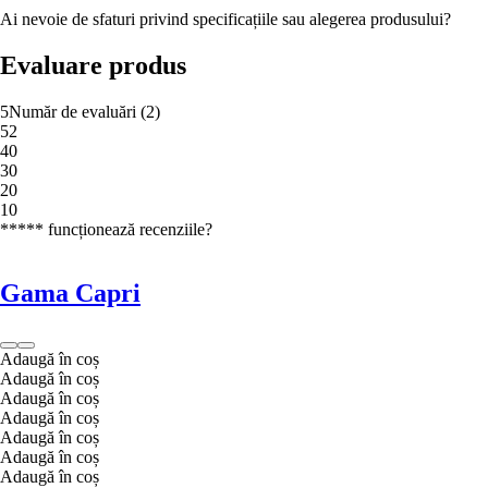
Ai nevoie de sfaturi privind specificațiile sau alegerea produsului?
Evaluare produs
5
Număr de evaluări
(
2
)
5
2
4
0
3
0
2
0
1
0
***** funcționează recenziile?
Gama Capri
Adaugă în coș
Adaugă în coș
Adaugă în coș
Adaugă în coș
Adaugă în coș
Adaugă în coș
Adaugă în coș