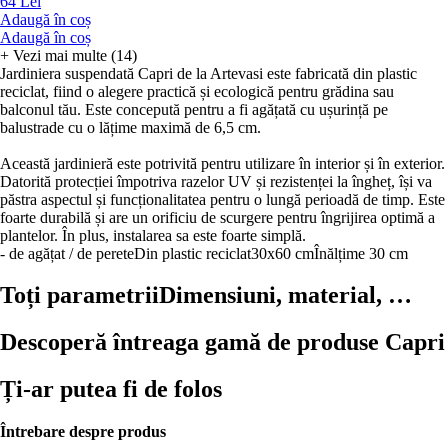
64 Lei
Adaugă în coș
Adaugă în coș
+
Vezi mai multe (14)
Jardiniera suspendată Capri de la Artevasi este fabricată din plastic
reciclat, fiind o alegere practică și ecologică pentru grădina sau
balconul tău. Este concepută pentru a fi agățată cu ușurință pe
balustrade cu o lățime maximă de 6,5 cm.
Această jardinieră este potrivită pentru utilizare în interior și în exterior.
Datorită protecției împotriva razelor UV și rezistenței la îngheț, își va
păstra aspectul și funcționalitatea pentru o lungă perioadă de timp. Este
foarte durabilă și are un orificiu de scurgere pentru îngrijirea optimă a
plantelor. În plus, instalarea sa este foarte simplă.
- de agățat / de perete
Din plastic reciclat
30x60 cm
Înălțime 30 cm
Toți parametrii
Dimensiuni, material, …
Descoperă întreaga gamă de produse Capri
Ți-ar putea fi de folos
Întrebare despre produs