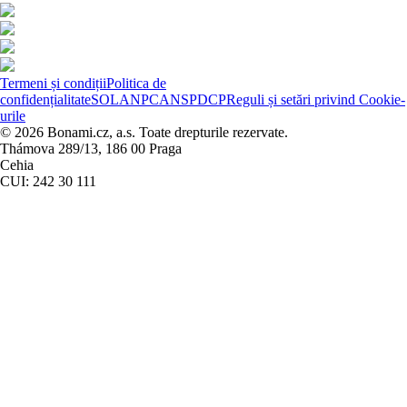
Termeni și condiții
Politica de
confidențialitate
SOL
ANPC
ANSPDCP
Reguli și setări privind Cookie-
urile
© 2026 Bonami.cz, a.s. Toate drepturile rezervate.
Thámova 289/13, 186 00 Praga
Cehia
CUI: 242 30 111