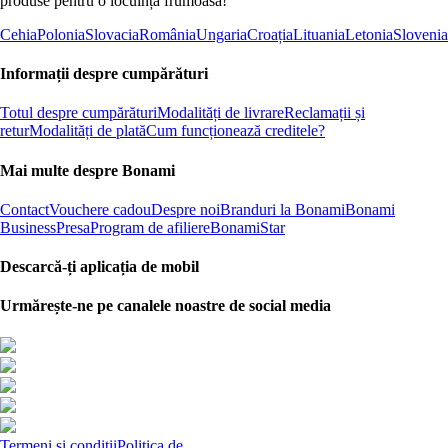
produse pentru o locuință frumoasă!
Cehia
Polonia
Slovacia
România
Ungaria
Croația
Lituania
Letonia
Slovenia
Informații despre cumpărături
Totul despre cumpărături
Modalități de livrare
Reclamații și
retur
Modalități de plată
Cum funcționează creditele?
Mai multe despre Bonami
Contact
Vouchere cadou
Despre noi
Branduri la Bonami
Bonami
Business
Presa
Program de afiliere
BonamiStar
Descarcă-ți aplicația de mobil
Urmărește-ne pe canalele noastre de social media
Termeni și condiții
Politica de