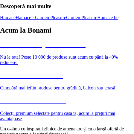
Descoperă mai multe
Hamace
Hamace · Garden Pleasure
Garden Pleasure
Hamace bej
Acum la Bonami
Summer Sale până la -40 %
Nu le rata! Peste 10 000 de produse sunt acum cu până la 40%
reducere!
Grădină la reducere
Cumpără mai ieftin produse pentru grădină, balcon sau terasă!
Premium la reducere
Colecții premium selectate pentru casa ta, acum la prețuri mai
avantajoase
Un e-shop cu inspirații zilnice de amenajare și cu o largă ofertă de