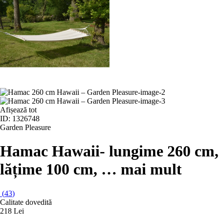
Afișează tot
ID: 1326748
Garden Pleasure
Hamac Hawaii
- lungime 260 cm,
lățime 100 cm
, …
mai mult
(
43
)
Calitate dovedită
218 Lei