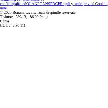
confidențialitate
SOL
ANPC
ANSPDCP
Reguli și setări privind Cookie-
urile
© 2026 Bonami.cz, a.s. Toate drepturile rezervate.
Thámova 289/13, 186 00 Praga
Cehia
CUI: 242 30 111