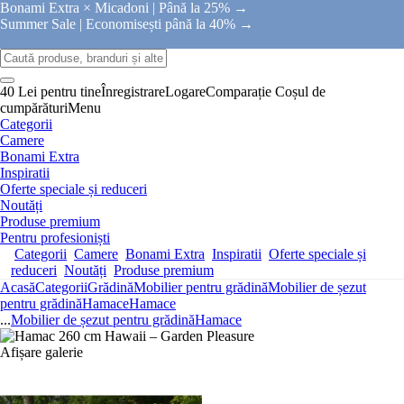
Bonami Extra × Micadoni |
Până la 25% →
Summer Sale |
Economisești până la 40% →
40 Lei pentru tine
Înregistrare
Logare
Comparație
Coșul de
cumpărături
Menu
Categorii
Camere
Bonami Extra
Inspiratii
Oferte speciale și reduceri
Noutăți
Produse premium
Pentru profesioniști
Categorii
Camere
Bonami Extra
Inspiratii
Oferte speciale și
reduceri
Noutăți
Produse premium
Acasă
Categorii
Grădină
Mobilier pentru grădină
Mobilier de șezut
pentru grădină
Hamace
Hamace
...
Mobilier de șezut pentru grădină
Hamace
Afișare galerie