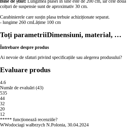
Bine de știut:
Lungimea plasei în sine este de 200 cm, iar cele două
colțuri de suspensie sunt de aproximativ 30 cm.
Carabinierele care susțin plasa trebuie achiziționate separat.
- lungime 260 cm
Lățime 100 cm
Toți parametrii
Dimensiuni, material, …
Întrebare despre produs
Ai nevoie de sfaturi privind specificațiile sau alegerea produsului?
Evaluare produs
4.6
Număr de evaluări
(
43
)
5
35
4
4
3
2
2
0
1
2
***** funcționează recenziile?
W
Wodociagi wałbrzych N.
Polonia
,
30.04.2024