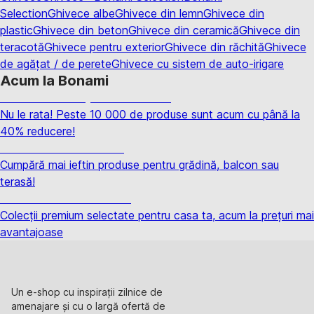
Selection
Ghivece albe
Ghivece din lemn
Ghivece din
plastic
Ghivece din beton
Ghivece din ceramică
Ghivece din
teracotă
Ghivece pentru exterior
Ghivece din răchită
Ghivece
de agățat / de perete
Ghivece cu sistem de auto-irigare
Acum la Bonami
Summer Sale până la -40 %
Nu le rata! Peste 10 000 de produse sunt acum cu până la
40% reducere!
Grădină la reducere
Cumpără mai ieftin produse pentru grădină, balcon sau
terasă!
Premium la reducere
Colecții premium selectate pentru casa ta, acum la prețuri mai
avantajoase
Un e-shop cu inspirații zilnice de
amenajare și cu o largă ofertă de