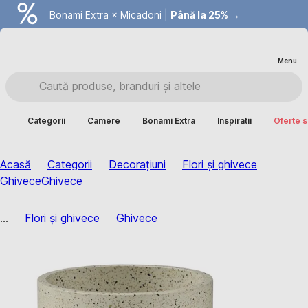
Bonami Extra × Micadoni |
Summer Sale |
Economisești până la 40% →
Până la 25% →
Menu
Categorii
Camere
Bonami Extra
Inspiratii
Oferte s
Acasă
Categorii
Decorațiuni
Flori și ghivece
Ghivece
Ghivece
...
Flori și ghivece
Ghivece