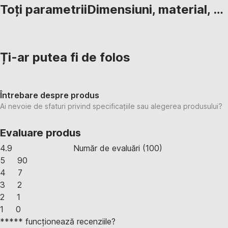
Toți parametrii
Dimensiuni, material, …
Ți-ar putea fi de folos
Întrebare despre produs
Ai nevoie de sfaturi privind specificațiile sau alegerea produsului?
Evaluare produs
4.9
Număr de evaluări
(
100
)
5
90
4
7
3
2
2
1
1
0
***** funcționează recenziile?