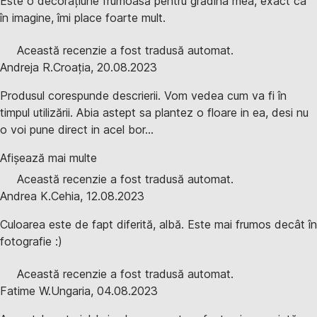
Este o decorațiune frumoasă pentru grădina mea, exact ca
în imagine, îmi place foarte mult.
Această recenzie a fost tradusă automat.
Andreja R.
Croația
,
20.08.2023
Produsul corespunde descrierii. Vom vedea cum va fi în
timpul utilizării. Abia astept sa plantez o floare in ea, desi nu
o voi pune direct in acel bor...
Afișează mai multe
Această recenzie a fost tradusă automat.
Andrea K.
Cehia
,
12.08.2023
Culoarea este de fapt diferită, albă. Este mai frumos decât în
fotografie :)
Această recenzie a fost tradusă automat.
Fatime W.
Ungaria
,
04.08.2023