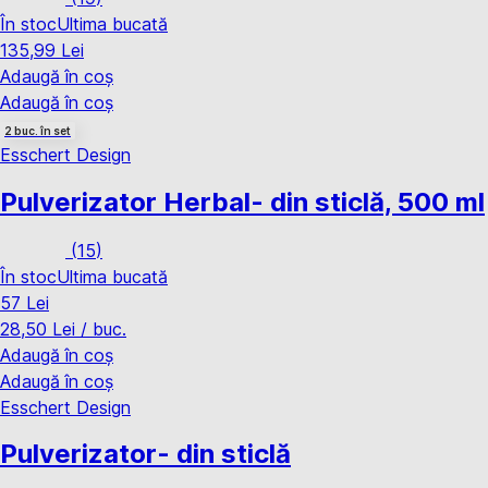
În stoc
Ultima bucată
135,99 Lei
Adaugă în coș
Adaugă în coș
2 buc. în set
Esschert Design
Pulverizator Herbal
- din sticlă, 500 ml
(
15
)
În stoc
Ultima bucată
57 Lei
28,50 Lei / buc.
Adaugă în coș
Adaugă în coș
Esschert Design
Pulverizator
- din sticlă