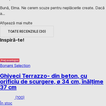
Bună, Elma. Ne cerem scuze pentru neplăcerile create. Dacă
a...
Afișează mai multe
TOATE RECENZIILE
(
30
)
Inspiră-te!
Preț avantajos
Bonami Selection
Ghiveci Terrazzo
- din beton, cu
orificiu de scurgere, ø 34 cm, înălțime
37 cm
(
100
)
În stoc