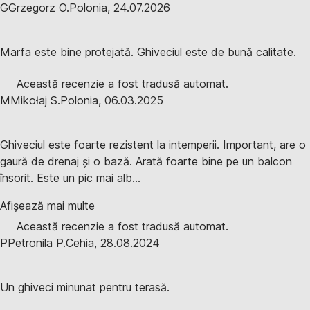
G
Grzegorz O.
Polonia
,
24.07.2026
Marfa este bine protejată. Ghiveciul este de bună calitate.
Această recenzie a fost tradusă automat.
M
Mikołaj S.
Polonia
,
06.03.2025
Ghiveciul este foarte rezistent la intemperii. Important, are o
gaură de drenaj și o bază. Arată foarte bine pe un balcon
însorit. Este un pic mai alb...
Afișează mai multe
Această recenzie a fost tradusă automat.
P
Petronila P.
Cehia
,
28.08.2024
Un ghiveci minunat pentru terasă.