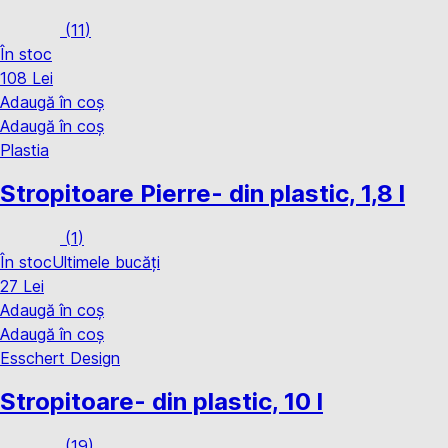
(
11
)
În stoc
108 Lei
Adaugă în coș
Adaugă în coș
Plastia
Stropitoare Pierre
- din plastic, 1,8 l
(
1
)
În stoc
Ultimele bucăți
27 Lei
Adaugă în coș
Adaugă în coș
Esschert Design
Stropitoare
- din plastic, 10 l
(
19
)