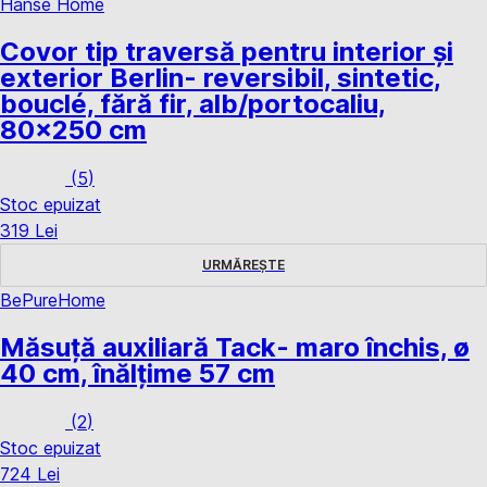
Hanse Home
Covor tip traversă pentru interior și
exterior Berlin
- reversibil, sintetic,
bouclé, fără fir, alb/portocaliu,
80x250 cm
(
5
)
Stoc epuizat
319 Lei
URMĂREȘTE
BePureHome
Măsuță auxiliară Tack
- maro închis, ø
40 cm, înălțime 57 cm
(
2
)
Stoc epuizat
724 Lei