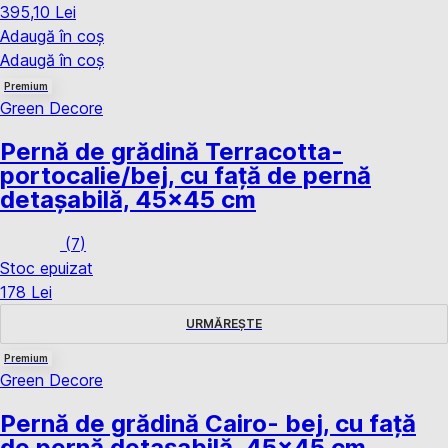
395,10 Lei
Adaugă în coș
Adaugă în coș
Premium
Green Decore
Pernă de grădină Terracotta
-
portocalie/bej, cu față de pernă
detașabilă, 45x45 cm
(
7
)
Stoc epuizat
178 Lei
URMĂREȘTE
Premium
Green Decore
Pernă de grădină Cairo
- bej, cu față
de pernă detașabilă, 45x45 cm