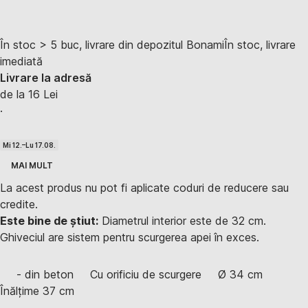
În stoc > 5 buc, livrare din depozitul Bonami
În stoc, livrare
imediată
Livrare la adresă
de la 16 Lei
·
Mi 12.–Lu 17.08.
MAI MULT
La acest produs nu pot fi aplicate coduri de reducere sau
credite.
Este bine de știut:
Diametrul interior este de 32 cm.
Ghiveciul are sistem pentru scurgerea apei în exces.
- din beton
Cu orificiu de scurgere
Ø 34 cm
Înălțime 37 cm