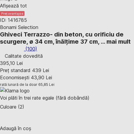
Afișează tot
Preț avantajos
ID: 1416785
Bonami Selection
Ghiveci Terrazzo
- din beton, cu orificiu de
scurgere, ø 34 cm, înălțime 37 cm
, …
mai mult
(
100
)
Calitate dovedită
395,10 Lei
Preț standard 439 Lei
Economisești 43,90 Lei
rată lunară de la doar
65,85 Lei
Voi plăti în trei rate egale (fără dobândă)
Culoare (2)
Adaugă în coș