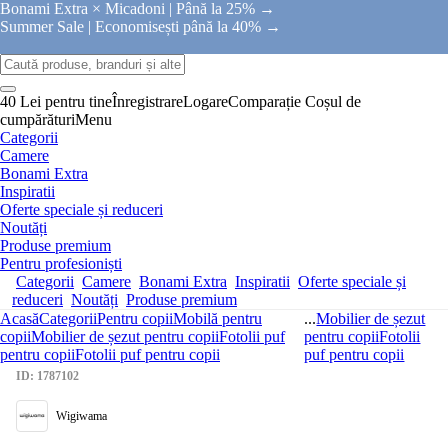
Bonami Extra × Micadoni |
Până la 25% →
Summer Sale |
Economisești până la 40% →
40 Lei pentru tine
Înregistrare
Logare
Comparație
Coșul de
cumpărături
Menu
Categorii
Camere
Bonami Extra
Inspiratii
Oferte speciale și reduceri
Noutăți
Produse premium
Pentru profesioniști
Categorii
Camere
Bonami Extra
Inspiratii
Oferte speciale și
reduceri
Noutăți
Produse premium
Acasă
Categorii
Pentru copii
Mobilă pentru
...
Mobilier de șezut
copii
Mobilier de șezut pentru copii
Fotolii puf
pentru copii
Fotolii
pentru copii
Fotolii puf pentru copii
puf pentru copii
ID: 1787102
Wigiwama