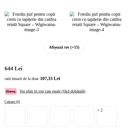
Afișează tot
(+15)
644 Lei
107,33 Lei
rată lunară de la doar
Voi plăti în trei rate egale (fără dobândă)
Culoare (6)
+
2