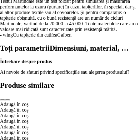
Testul Martindale este un test folosit pentru simularea și măsurarea
performantelor la uzura (purtare) în cazul tapițeriilor, în special, dar și
al altor produse textile sau al covoarelor. Și pentru comparație: o
tapițerie obișnuită, cu o bună rezistență are un număr de cicluri
Martindale, variind de la 20.000 la 45.000. Toate materialele care au o
valoare mai ridicată sunt caracterizate prin rezistență mărită.
- wing
Cu tapițerie din catifea
Galben
Toți parametrii
Dimensiuni, material, …
Întrebare despre produs
Ai nevoie de sfaturi privind specificațiile sau alegerea produsului?
Produse similare
Adaugă în coș
Adaugă în coș
Adaugă în coș
Adaugă în coș
Adaugă în coș
Adaugă în coș
Adaugă în coș