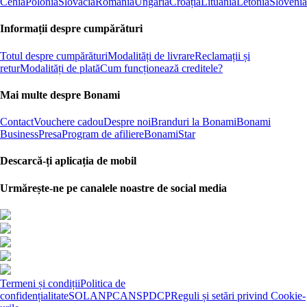
Cehia
Polonia
Slovacia
România
Ungaria
Croația
Lituania
Letonia
Slovenia
Informații despre cumpărături
Totul despre cumpărături
Modalități de livrare
Reclamații și
retur
Modalități de plată
Cum funcționează creditele?
Mai multe despre Bonami
Contact
Vouchere cadou
Despre noi
Branduri la Bonami
Bonami
Business
Presa
Program de afiliere
BonamiStar
Descarcă-ți aplicația de mobil
Urmărește-ne pe canalele noastre de social media
Termeni și condiții
Politica de
confidențialitate
SOL
ANPC
ANSPDCP
Reguli și setări privind Cookie-