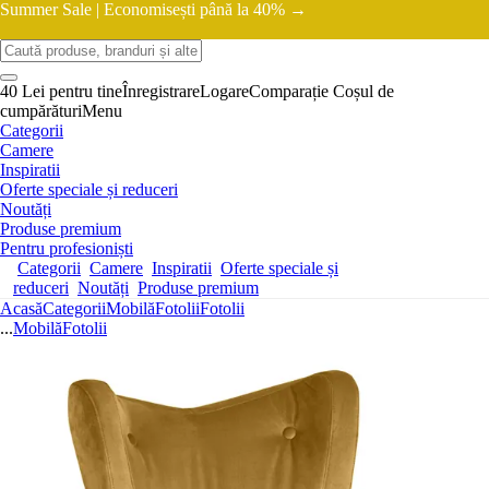
Summer Sale |
Economisești până la 40% →
40 Lei pentru tine
Înregistrare
Logare
Comparație
Coșul de
cumpărături
Menu
Categorii
Camere
Inspiratii
Oferte speciale și reduceri
Noutăți
Produse premium
Pentru profesioniști
Categorii
Camere
Inspiratii
Oferte speciale și
reduceri
Noutăți
Produse premium
Acasă
Categorii
Mobilă
Fotolii
Fotolii
...
Mobilă
Fotolii