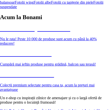
balansoar
Fotolii wing
Fotolii albe
Fotolii cu tapițerie din piele
Fotolii
suspendate
Acum la Bonami
Summer Sale până la -40 %
Nu le rata! Peste 10 000 de produse sunt acum cu până la 40%
reducere!
Grădină la reducere
Cumpără mai ieftin produse pentru grădină, balcon sau terasă!
Premium la reducere
Colecții premium selectate pentru casa ta, acum la prețuri mai
avantajoase
Un e-shop cu inspirații zilnice de amenajare și cu o largă ofertă de
produse pentru o locuință frumoasă!