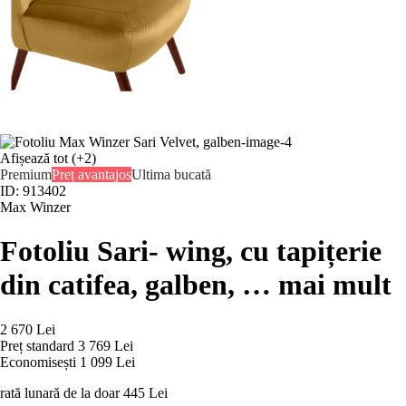
Afișează tot
(+2)
Premium
Preț avantajos
Ultima bucată
ID: 913402
Max Winzer
Fotoliu Sari
- wing, cu tapițerie
din catifea, galben
, …
mai mult
2 670 Lei
Preț standard 3 769 Lei
Economisești 1 099 Lei
rată lunară de la doar
445 Lei