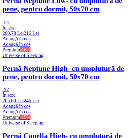
Pernă Neptune Low
- cu umplutură de
pene, pentru dormit, 50x70 cm
(
4
)
În stoc
200,78 Lei
216 Lei
Adaugă în coș
Adaugă în coș
Premium
-16%
Universe of Sleeping
Pernă Neptune High
- cu umplutură de
pene, pentru dormit, 50x70 cm
(
6
)
În stoc
205,60 Lei
246 Lei
Adaugă în coș
Adaugă în coș
Premium
-15%
Universe of Sleeping
Pernă Capella High
- cu umplutură de