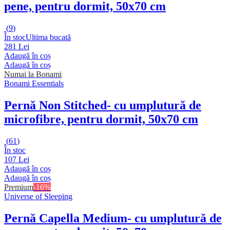
pene, pentru dormit, 50x70 cm
(
9
)
În stoc
Ultima bucată
281 Lei
Adaugă în coș
Adaugă în coș
Numai la Bonami
Bonami Essentials
Pernă Non Stitched
- cu umplutură de
microfibre, pentru dormit, 50x70 cm
(
61
)
În stoc
107 Lei
Adaugă în coș
Adaugă în coș
Premium
-16%
Universe of Sleeping
Pernă Capella Medium
- cu umplutură de