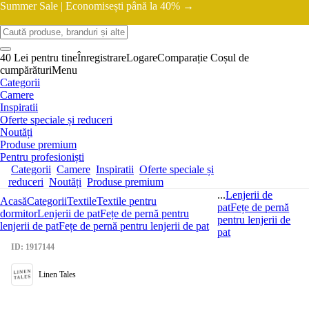
Summer Sale |
Economisești până la 40% →
40 Lei pentru tine
Înregistrare
Logare
Comparație
Coșul de
cumpărături
Menu
Categorii
Camere
Inspiratii
Oferte speciale și reduceri
Noutăți
Produse premium
Pentru profesioniști
Categorii
Camere
Inspiratii
Oferte speciale și
reduceri
Noutăți
Produse premium
...
Lenjerii de
Acasă
Categorii
Textile
Textile pentru
pat
Fețe de pernă
dormitor
Lenjerii de pat
Fețe de pernă pentru
pentru lenjerii de
lenjerii de pat
Fețe de pernă pentru lenjerii de pat
pat
ID: 1917144
Linen Tales