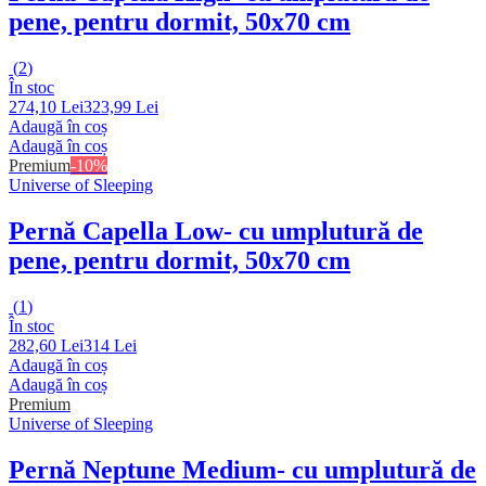
pene, pentru dormit, 50x70 cm
(
2
)
În stoc
274,10 Lei
323,99 Lei
Adaugă în coș
Adaugă în coș
Premium
-10%
Universe of Sleeping
Pernă Capella Low
- cu umplutură de
pene, pentru dormit, 50x70 cm
(
1
)
În stoc
282,60 Lei
314 Lei
Adaugă în coș
Adaugă în coș
Premium
Universe of Sleeping
Pernă Neptune Medium
- cu umplutură de