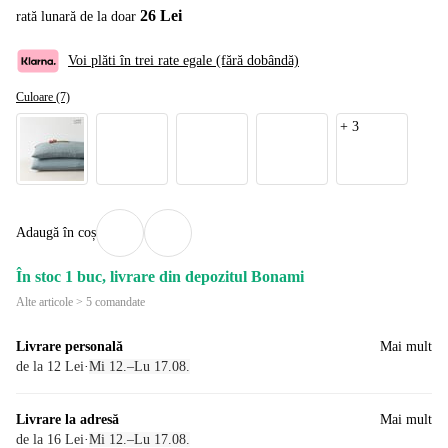
26 Lei
rată lunară de la doar
Voi plăti în trei rate egale (fără dobândă)
Culoare (7)
+
3
Adaugă în coș
În stoc 1 buc, livrare din depozitul Bonami
Alte articole > 5 comandate
Livrare personală
Mai mult
de la 12 Lei
·
Mi 12.–Lu 17.08.
Livrare la adresă
Mai mult
de la 16 Lei
·
Mi 12.–Lu 17.08.