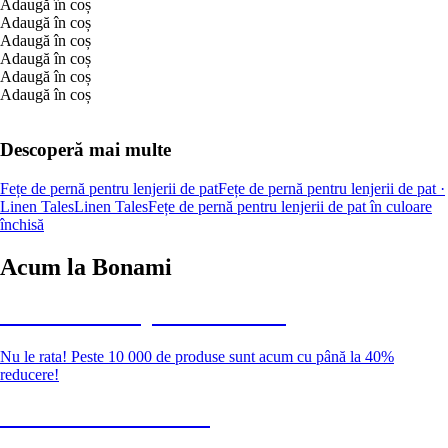
Adaugă în coș
Adaugă în coș
Adaugă în coș
Adaugă în coș
Adaugă în coș
Adaugă în coș
Descoperă mai multe
Fețe de pernă pentru lenjerii de pat
Fețe de pernă pentru lenjerii de pat ·
Linen Tales
Linen Tales
Fețe de pernă pentru lenjerii de pat în culoare
închisă
Acum la Bonami
Summer Sale până la -40 %
Nu le rata! Peste 10 000 de produse sunt acum cu până la 40%
reducere!
Grădină la reducere