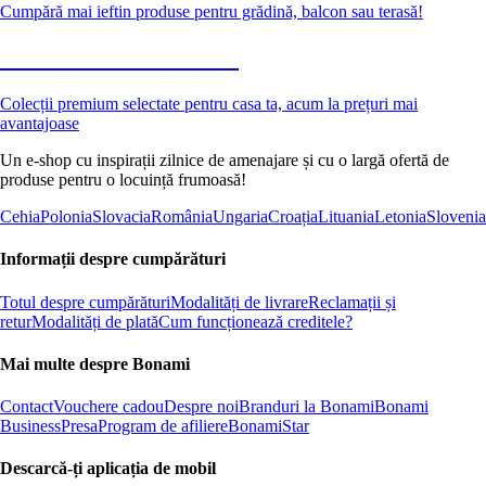
Cumpără mai ieftin produse pentru grădină, balcon sau terasă!
Premium la reducere
Colecții premium selectate pentru casa ta, acum la prețuri mai
avantajoase
Un e-shop cu inspirații zilnice de amenajare și cu o largă ofertă de
produse pentru o locuință frumoasă!
Cehia
Polonia
Slovacia
România
Ungaria
Croația
Lituania
Letonia
Slovenia
Informații despre cumpărături
Totul despre cumpărături
Modalități de livrare
Reclamații și
retur
Modalități de plată
Cum funcționează creditele?
Mai multe despre Bonami
Contact
Vouchere cadou
Despre noi
Branduri la Bonami
Bonami
Business
Presa
Program de afiliere
BonamiStar
Descarcă-ți aplicația de mobil