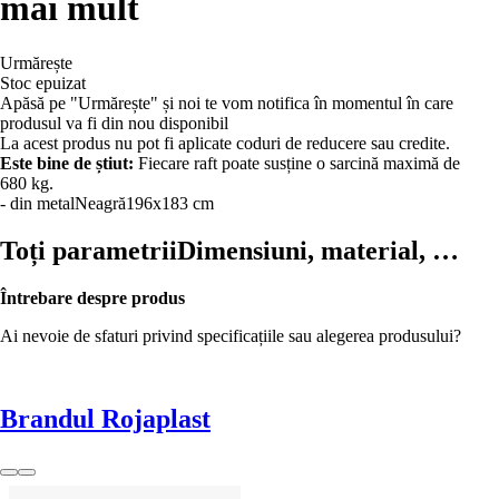
mai mult
Urmărește
Stoc epuizat
Apăsă pe "Urmărește" și noi te vom notifica în momentul în care
produsul va fi din nou disponibil
La acest produs nu pot fi aplicate coduri de reducere sau credite.
Este bine de știut:
Fiecare raft poate susține o sarcină maximă de
680 kg.
- din metal
Neagră
196x183 cm
Toți parametrii
Dimensiuni, material, …
Întrebare despre produs
Ai nevoie de sfaturi privind specificațiile sau alegerea produsului?
Brandul Rojaplast