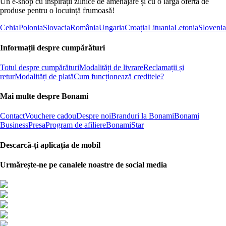
Un e-shop cu inspirații zilnice de amenajare și cu o largă ofertă de
produse pentru o locuință frumoasă!
Cehia
Polonia
Slovacia
România
Ungaria
Croația
Lituania
Letonia
Slovenia
Informații despre cumpărături
Totul despre cumpărături
Modalități de livrare
Reclamații și
retur
Modalități de plată
Cum funcționează creditele?
Mai multe despre Bonami
Contact
Vouchere cadou
Despre noi
Branduri la Bonami
Bonami
Business
Presa
Program de afiliere
BonamiStar
Descarcă-ți aplicația de mobil
Urmărește-ne pe canalele noastre de social media