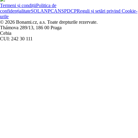
Termeni și condiții
Politica de
confidențialitate
SOL
ANPC
ANSPDCP
Reguli și setări privind Cookie-
urile
© 2026 Bonami.cz, a.s. Toate drepturile rezervate.
Thámova 289/13, 186 00 Praga
Cehia
CUI: 242 30 111