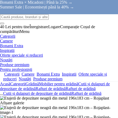
Bonami Extra × Micadoni |
Până la 25% →
Summer Sale |
Economisești până la 40% →
40 Lei pentru tine
Înregistrare
Logare
Comparație
Coșul de
cumpărături
Menu
Categorii
Camere
Bonami Extra
Inspiratii
Oferte speciale și reduceri
Noutăți
Produse premium
Pentru profesioniști
Categorii
Camere
Bonami Extra
Inspiratii
Oferte speciale și
reduceri
Noutăți
Produse premium
Acasă
Categorii
Grădină
Mobilier pentru grădină
Cutii și dulapuri de
depozitare de grădină
Rafturi de grădină
Rafturi de grădină
...
Cutii și dulapuri de depozitare de grădină
Rafturi de grădină
Afișare galerie