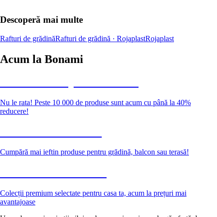
Descoperă mai multe
Rafturi de grădină
Rafturi de grădină · Rojaplast
Rojaplast
Acum la Bonami
Summer Sale până la -40 %
Nu le rata! Peste 10 000 de produse sunt acum cu până la 40%
reducere!
Grădină la reducere
Cumpără mai ieftin produse pentru grădină, balcon sau terasă!
Premium la reducere
Colecții premium selectate pentru casa ta, acum la prețuri mai
avantajoase