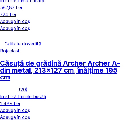
În stoc
Ultima bucată
587,87 Lei
724 Lei
Adaugă în coș
Adaugă în coș
Calitate dovedită
Rojaplast
Căsuță de grădină Archer Archer A
-
din metal, 213x127 cm, înălțime 195
cm
(
20
)
În stoc
Ultimele bucăți
1 489 Lei
Adaugă în coș
Adaugă în coș