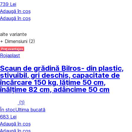
739 Lei
Adaugă în coș
Adaugă în coș
alte variante
+ Dimensiuni (2)
Preț avantajos
Rojaplast
Scaun de grădină Bilros
- din plastic,
stivuibil, gri deschis, capacitate de
încărcare 150 kg, lățime 50 cm,
înălțime 82 cm, adâncime 50 cm
(
1
)
În stoc
Ultima bucată
683 Lei
Adaugă în coș
Adaugă în coș