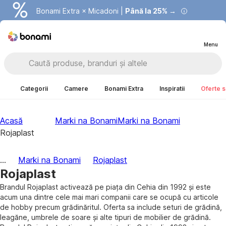
Bonami Extra × Micadoni |
Summer Sale |
Economisești până la 40% →
Până la 25% →
Menu
Categorii
Camere
Bonami Extra
Inspiratii
Oferte s
Acasă
Marki na Bonami
Marki na Bonami
Rojaplast
...
Marki na Bonami
Rojaplast
Rojaplast
Brandul Rojaplast activează pe piața din Cehia din 1992 și este
acum una dintre cele mai mari companii care se ocupă cu articole
de hobby precum grădinăritul. Oferta sa include seturi de grădină,
leagăne, umbrele de soare și alte tipuri de mobilier de grădină.