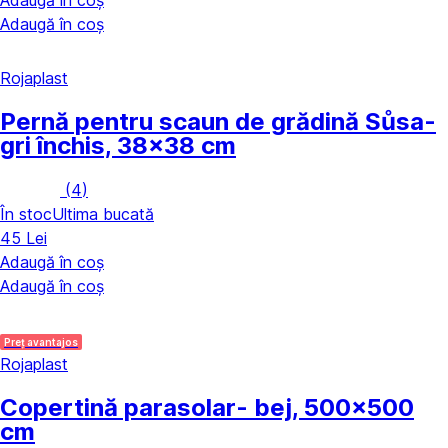
Adaugă în coș
Adaugă în coș
Rojaplast
Pernă pentru scaun de grădină Sůsa
-
gri închis, 38x38 cm
(
4
)
În stoc
Ultima bucată
45 Lei
Adaugă în coș
Adaugă în coș
Preț avantajos
Rojaplast
Copertină parasolar
- bej, 500x500
cm