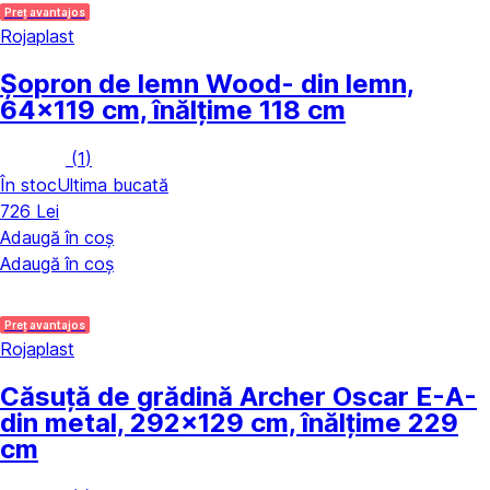
Preț avantajos
Rojaplast
Șopron de lemn Wood
- din lemn,
64x119 cm, înălțime 118 cm
(
1
)
În stoc
Ultima bucată
726 Lei
Adaugă în coș
Adaugă în coș
Preț avantajos
Rojaplast
Căsuță de grădină Archer Oscar E-A
-
din metal, 292x129 cm, înălțime 229
cm