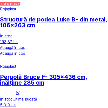
Preț avantajos
Rojaplast
Structură de podea Luke B
- din metal,
106x263 cm
În stoc
193,37 Lei
Adaugă în coș
Adaugă în coș
Rojaplast
Pergolă Bruce F
- 305x436 cm,
înălțime 285 cm
(
2
)
În stoc
Ultima bucată
5 019 Lei