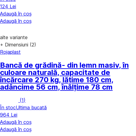
124 Lei
Adaugă în coș
Adaugă în coș
alte variante
+ Dimensiuni (2)
Rojaplast
Bancă de grădină
- din lemn masiv, în
culoare naturală, capacitate de
încărcare 270 kg, lățime 180 cm,
adâncime 56 cm, înălțime 78 cm
(
1
)
În stoc
Ultima bucată
964 Lei
Adaugă în coș
Adaugă în coș