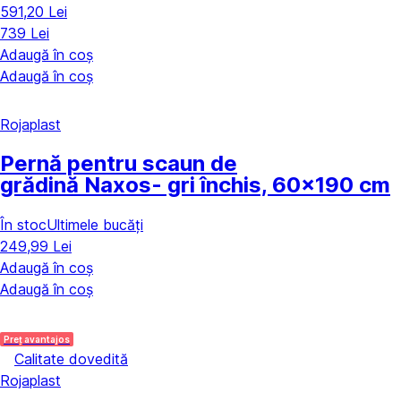
591,20 Lei
739 Lei
Adaugă în coș
Adaugă în coș
Rojaplast
Pernă pentru scaun de
grădină Naxos
- gri închis, 60x190 cm
În stoc
Ultimele bucăți
249,99 Lei
Adaugă în coș
Adaugă în coș
Preț avantajos
Calitate dovedită
Rojaplast