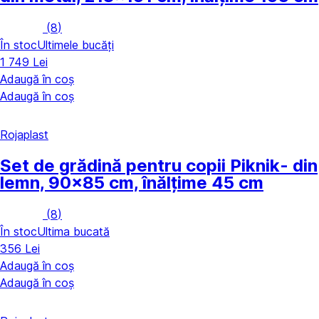
(
8
)
În stoc
Ultimele bucăți
1 749 Lei
Adaugă în coș
Adaugă în coș
Rojaplast
Set de grădină pentru copii Piknik
- din
lemn, 90x85 cm, înălțime 45 cm
(
8
)
În stoc
Ultima bucată
356 Lei
Adaugă în coș
Adaugă în coș