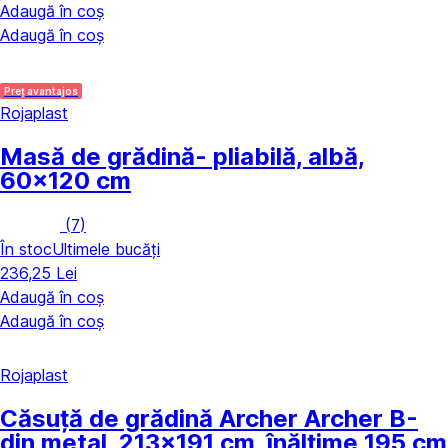
Adaugă în coș
Adaugă în coș
Preț avantajos
Rojaplast
Masă de grădină
- pliabilă, albă,
60x120 cm
(
7
)
În stoc
Ultimele bucăți
236,25 Lei
Adaugă în coș
Adaugă în coș
Rojaplast
Căsuță de grădină Archer Archer B
-
din metal, 213x191 cm, înălțime 195 cm