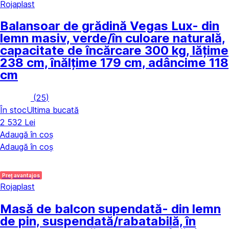
Rojaplast
Balansoar de grădină Vegas Lux
- din
lemn masiv, verde/în culoare naturală,
capacitate de încărcare 300 kg, lățime
238 cm, înălțime 179 cm, adâncime 118
cm
(
25
)
În stoc
Ultima bucată
2 532 Lei
Adaugă în coș
Adaugă în coș
Preț avantajos
Rojaplast
Masă de balcon supendată
- din lemn
de pin, suspendată/rabatabilă, în