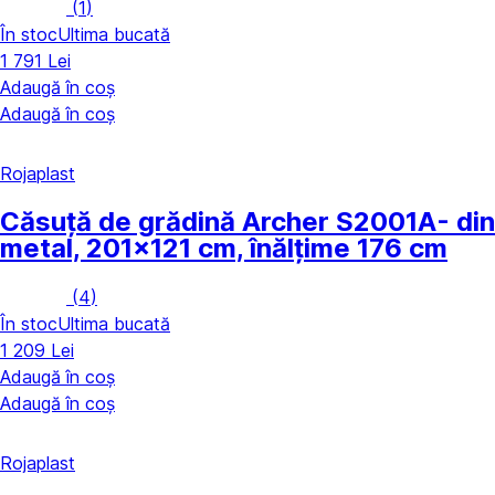
(
1
)
În stoc
Ultima bucată
1 791 Lei
Adaugă în coș
Adaugă în coș
Rojaplast
Căsuță de grădină Archer S2001A
- din
metal, 201x121 cm, înălțime 176 cm
(
4
)
În stoc
Ultima bucată
1 209 Lei
Adaugă în coș
Adaugă în coș
Rojaplast