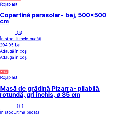
Rojaplast
Copertină parasolar
- bej, 500x500
cm
(
5
)
În stoc
Ultimele bucăți
294,95 Lei
Adaugă în coș
Adaugă în coș
-19%
Rojaplast
Masă de grădină Pizarra
- pliabilă,
rotundă, gri închis, ø 85 cm
(
11
)
În stoc
Ultima bucată