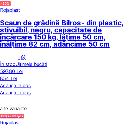
-30%
Rojaplast
Scaun de grădină Bilros
- din plastic,
stivuibil, negru, capacitate de
încărcare 150 kg, lățime 50 cm,
înălțime 82 cm, adâncime 50 cm
(
6
)
În stoc
Ultimele bucăți
597,80 Lei
854 Lei
Adaugă în coș
Adaugă în coș
alte variante
Preț avantajos
Rojaplast