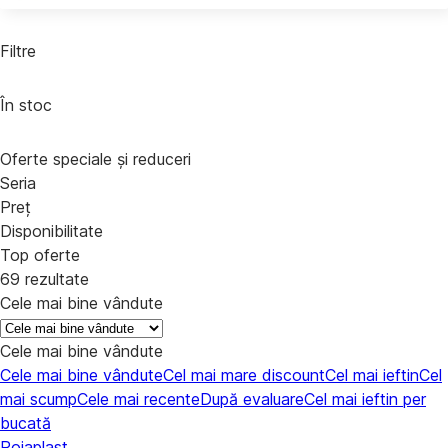
Filtre
În stoc
Oferte speciale și reduceri
Seria
Preț
Disponibilitate
Top oferte
69 rezultate
Cele mai bine vândute
Cele mai bine vândute
Cele mai bine vândute
Cel mai mare discount
Cel mai ieftin
Cel
mai scump
Cele mai recente
După evaluare
Cel mai ieftin per
bucată
Rojaplast