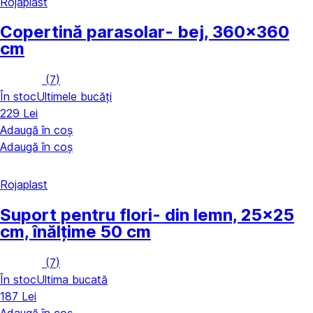
Rojaplast
Copertină parasolar
- bej, 360x360
cm
(
7
)
În stoc
Ultimele bucăți
229 Lei
Adaugă în coș
Adaugă în coș
Rojaplast
Suport pentru flori
- din lemn, 25x25
cm, înălțime 50 cm
(
7
)
În stoc
Ultima bucată
187 Lei