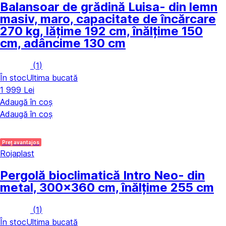
Balansoar de grădină Luisa
- din lemn
masiv, maro, capacitate de încărcare
270 kg, lățime 192 cm, înălțime 150
cm, adâncime 130 cm
(
1
)
În stoc
Ultima bucată
1 999 Lei
Adaugă în coș
Adaugă în coș
Preț avantajos
Rojaplast
Pergolă bioclimatică Intro Neo
- din
metal, 300x360 cm, înălțime 255 cm
(
1
)
În stoc
Ultima bucată