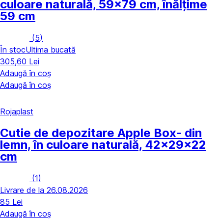
culoare naturală, 59x79 cm, înălțime
59 cm
(
5
)
În stoc
Ultima bucată
305,60 Lei
Adaugă în coș
Adaugă în coș
Rojaplast
Cutie de depozitare Apple Box
- din
lemn, în culoare naturală, 42x29x22
cm
(
1
)
Livrare de la 26.08.2026
85 Lei
Adaugă în coș