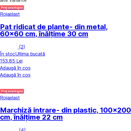
Preț avantajos
Rojaplast
Pat ridicat de plante
- din metal,
60x60 cm, înălțime 30 cm
(
2
)
În stoc
Ultima bucată
153,85 Lei
Adaugă în coș
Adaugă în coș
Preț avantajos
Rojaplast
Marchiză intrare
- din plastic, 100x200
cm, înălțime 22 cm
(
4
)