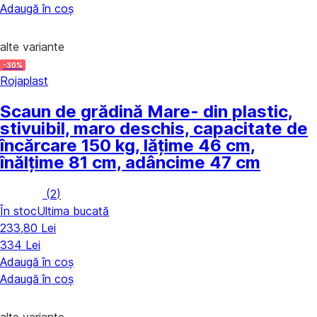
Adaugă în coș
alte variante
-30%
Rojaplast
Scaun de grădină Mare
- din plastic,
stivuibil, maro deschis, capacitate de
încărcare 150 kg, lățime 46 cm,
înălțime 81 cm, adâncime 47 cm
(
2
)
În stoc
Ultima bucată
233,80 Lei
334 Lei
Adaugă în coș
Adaugă în coș
alte variante