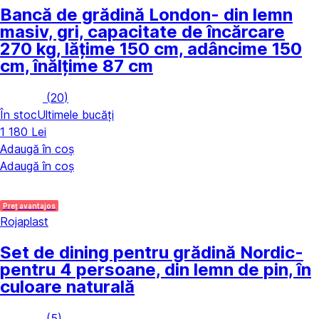
Bancă de grădină London
- din lemn
masiv, gri, capacitate de încărcare
270 kg, lățime 150 cm, adâncime 150
cm, înălțime 87 cm
(
20
)
În stoc
Ultimele bucăți
1 180 Lei
Adaugă în coș
Adaugă în coș
Preț avantajos
Rojaplast
Set de dining pentru grădină Nordic
-
pentru 4 persoane, din lemn de pin, în
culoare naturală
(
5
)