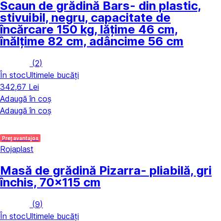
Scaun de grădină Bars
- din plastic,
stivuibil, negru, capacitate de
încărcare 150 kg, lățime 46 cm,
înălțime 82 cm, adâncime 56 cm
(
2
)
În stoc
Ultimele bucăți
342,67 Lei
Adaugă în coș
Adaugă în coș
Preț avantajos
Rojaplast
Masă de grădină Pizarra
- pliabilă, gri
închis, 70x115 cm
(
9
)
În stoc
Ultimele bucăți