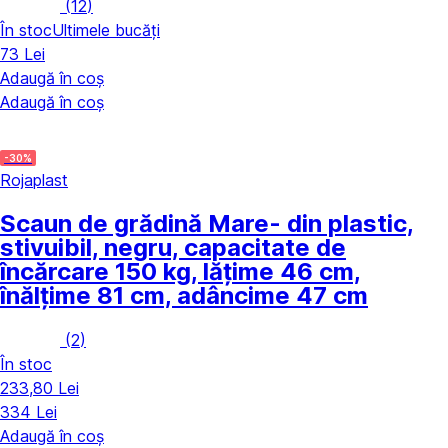
(
12
)
În stoc
Ultimele bucăți
73 Lei
Adaugă în coș
Adaugă în coș
-30%
Rojaplast
Scaun de grădină Mare
- din plastic,
stivuibil, negru, capacitate de
încărcare 150 kg, lățime 46 cm,
înălțime 81 cm, adâncime 47 cm
(
2
)
În stoc
233,80 Lei
334 Lei
Adaugă în coș