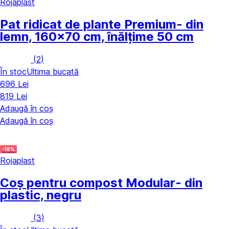
Rojaplast
Pat ridicat de plante Premium
- din
lemn, 160x70 cm, înălțime 50 cm
(
2
)
În stoc
Ultima bucată
696 Lei
819 Lei
Adaugă în coș
Adaugă în coș
-18%
Rojaplast
Coș pentru compost Modular
- din
plastic, negru
(
3
)