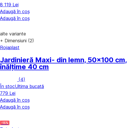
8 119 Lei
Adaugă în coș
Adaugă în coș
alte variante
+ Dimensiuni (2)
Rojaplast
Jardinieră Maxi
- din lemn, 50x100 cm,
înălțime 40 cm
(
4
)
În stoc
Ultima bucată
779 Lei
Adaugă în coș
Adaugă în coș
-15%