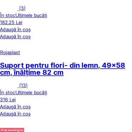
(
3
)
În stoc
Ultimele bucăți
182,25 Lei
Adaugă în coș
Adaugă în coș
Rojaplast
Suport pentru flori
- din lemn, 49x58
cm, înălțime 82 cm
(
13
)
În stoc
Ultimele bucăți
316 Lei
Adaugă în coș
Adaugă în coș
Preț avantajos