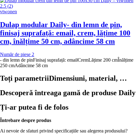
2.5
(
2
)
vtwonen
Dulap modular Daily
- din lemn de pin,
finisaj suprafață: email, crem, lățime 100
cm, înălțime 50 cm, adâncime 58 cm
Număr de piese 2
- din lemn de pin
Finisaj suprafață: email
Crem
Lățime 200 cm
Înălțime
250 cm
Adâncime 58 cm
Toți parametrii
Dimensiuni, material, …
Descoperă întreaga gamă de produse Daily
Ți-ar putea fi de folos
Întrebare despre produs
Ai nevoie de sfaturi privind specificațiile sau alegerea produsului?