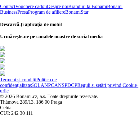
Contact
Vouchere cadou
Despre noi
Branduri la Bonami
Bonami
Business
Presa
Program de afiliere
BonamiStar
Descarcă-ți aplicația de mobil
Urmărește-ne pe canalele noastre de social media
Termeni și condiții
Politica de
confidențialitate
SOL
ANPC
ANSPDCP
Reguli și setări privind Cookie-
urile
© 2026 Bonami.cz, a.s. Toate drepturile rezervate.
Thámova 289/13, 186 00 Praga
Cehia
CUI: 242 30 111