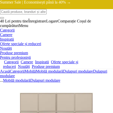
Summer Sale |
Economisești până la 40% →
40 Lei pentru tine
Înregistrare
Logare
Comparație
Coșul de
cumpărături
Menu
Categorii
Camere
Inspiratii
Oferte speciale și reduceri
Noutăți
Produse premium
Pentru profesioniști
Categorii
Camere
Inspiratii
Oferte speciale și
reduceri
Noutăți
Produse premium
Acasă
Categorii
Mobilă
Mobilă modulară
Dulapuri modulare
Dulapuri
modulare
...
Mobilă modulară
Dulapuri modulare