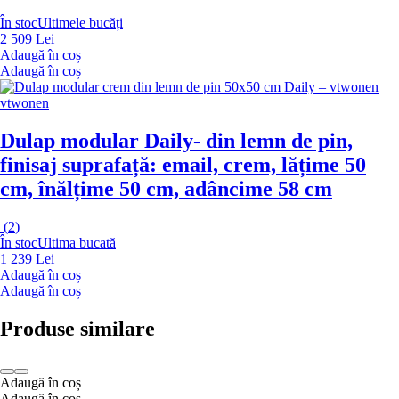
În stoc
Ultimele bucăți
2 509 Lei
Adaugă în coș
Adaugă în coș
vtwonen
Dulap modular Daily
- din lemn de pin,
finisaj suprafață: email, crem, lățime 50
cm, înălțime 50 cm, adâncime 58 cm
(
2
)
În stoc
Ultima bucată
1 239 Lei
Adaugă în coș
Adaugă în coș
Produse similare
Adaugă în coș
Adaugă în coș