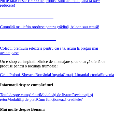
Nu le rata! Peste 10 000 de produse sunt acum cu până la 40%
reducere!
Grădină la reducere
Cumpără mai ieftin produse pentru grădină, balcon sau terasă!
Premium la reducere
Colecții premium selectate pentru casa ta, acum la prețuri mai
avantajoase
Un e-shop cu inspirații zilnice de amenajare și cu o largă ofertă de
produse pentru o locuință frumoasă!
Cehia
Polonia
Slovacia
România
Ungaria
Croația
Lituania
Letonia
Slovenia
Informații despre cumpărături
Totul despre cumpărături
Modalități de livrare
Reclamații și
retur
Modalități de plată
Cum funcționează creditele?
Mai multe despre Bonami