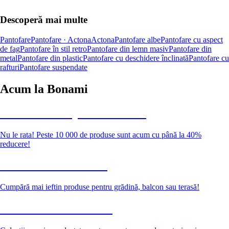
Descoperă mai multe
Pantofare
Pantofare · Actona
Actona
Pantofare albe
Pantofare cu aspect
de fag
Pantofare în stil retro
Pantofare din lemn masiv
Pantofare din
metal
Pantofare din plastic
Pantofare cu deschidere înclinată
Pantofare cu
rafturi
Pantofare suspendate
Acum la Bonami
Summer Sale până la -40 %
Nu le rata! Peste 10 000 de produse sunt acum cu până la 40%
reducere!
Grădină la reducere
Cumpără mai ieftin produse pentru grădină, balcon sau terasă!
Premium la reducere