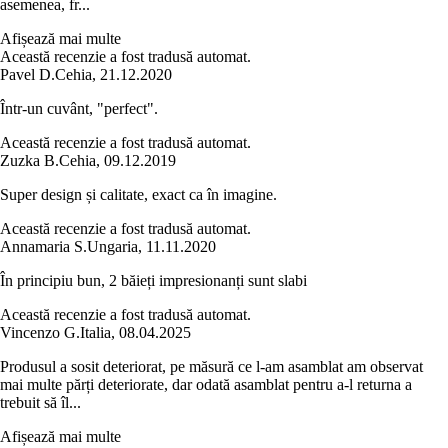
asemenea, fr...
Afișează mai multe
Această recenzie a fost tradusă automat.
Pavel D.
Cehia
,
21.12.2020
Într-un cuvânt, "perfect".
Această recenzie a fost tradusă automat.
Zuzka B.
Cehia
,
09.12.2019
Super design și calitate, exact ca în imagine.
Această recenzie a fost tradusă automat.
Annamaria S.
Ungaria
,
11.11.2020
În principiu bun, 2 băieți impresionanți sunt slabi
Această recenzie a fost tradusă automat.
Vincenzo G.
Italia
,
08.04.2025
Produsul a sosit deteriorat, pe măsură ce l-am asamblat am observat
mai multe părți deteriorate, dar odată asamblat pentru a-l returna a
trebuit să îl...
Afișează mai multe