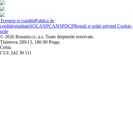
Termeni și condiții
Politica de
confidențialitate
SOL
ANPC
ANSPDCP
Reguli și setări privind Cookie-
urile
© 2026 Bonami.cz, a.s. Toate drepturile rezervate.
Thámova 289/13, 186 00 Praga
Cehia
CUI: 242 30 111