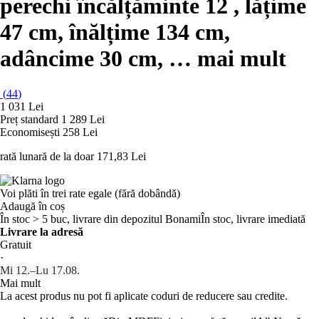
perechi încălțăminte 12 , lățime
47 cm, înălțime 134 cm,
adâncime 30 cm
, …
mai mult
(
44
)
1 031 Lei
Preț standard 1 289 Lei
Economisești 258 Lei
rată lunară de la doar
171,83 Lei
Voi plăti în trei rate egale (fără dobândă)
Adaugă în coș
În stoc > 5 buc, livrare din depozitul Bonami
În stoc, livrare imediată
Livrare la adresă
Gratuit
·
Mi 12.–Lu 17.08.
Mai mult
La acest produs nu pot fi aplicate coduri de reducere sau credite.