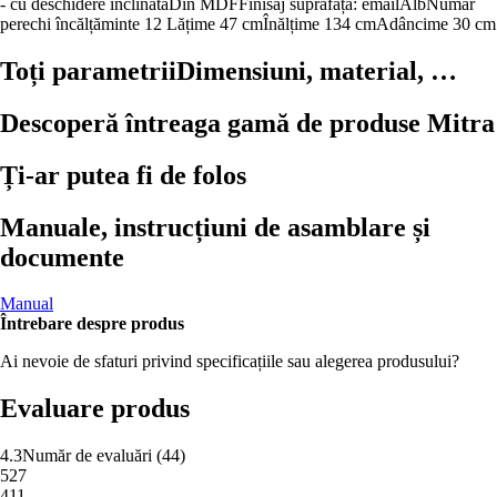
- cu deschidere înclinată
Din MDF
Finisaj suprafață: email
Alb
Număr
perechi încălțăminte 12
Lățime 47 cm
Înălțime 134 cm
Adâncime 30 cm
Toți parametrii
Dimensiuni, material, …
Descoperă întreaga gamă de produse Mitra
Ți-ar putea fi de folos
Manuale, instrucțiuni de asamblare și
documente
Manual
Întrebare despre produs
Ai nevoie de sfaturi privind specificațiile sau alegerea produsului?
Evaluare produs
4.3
Număr de evaluări
(
44
)
5
27
4
11