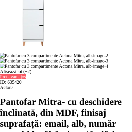
Afișează tot
(+2)
Preț avantajos
ID: 635420
Actona
Pantofar Mitra
- cu deschidere
înclinată, din MDF, finisaj
suprafață: email, alb, număr