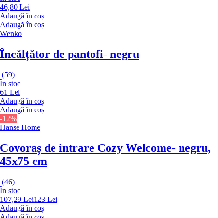
46,80 Lei
Adaugă în coș
Adaugă în coș
Wenko
Încălțător de pantofi
- negru
(
59
)
În stoc
61 Lei
Adaugă în coș
Adaugă în coș
-12%
Hanse Home
Covoraș de intrare Cozy Welcome
- negru,
45x75 cm
(
46
)
În stoc
107,29 Lei
123 Lei
Adaugă în coș
Adaugă în coș