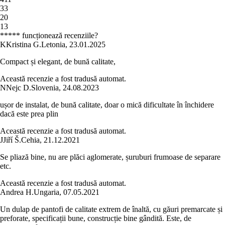
3
3
2
0
1
3
***** funcționează recenziile?
K
Kristina G.
Letonia
,
23.01.2025
Compact și elegant, de bună calitate,
Această recenzie a fost tradusă automat.
N
Nejc D.
Slovenia
,
24.08.2023
ușor de instalat, de bună calitate, doar o mică dificultate în închidere
dacă este prea plin
Această recenzie a fost tradusă automat.
J
Jiří Š.
Cehia
,
21.12.2021
Se pliază bine, nu are plăci aglomerate, șuruburi frumoase de separare
etc.
Această recenzie a fost tradusă automat.
Andrea H.
Ungaria
,
07.05.2021
Un dulap de pantofi de calitate extrem de înaltă, cu găuri premarcate și
preforate, specificații bune, construcție bine gândită. Este, de