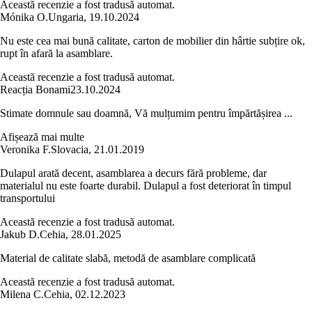
Această recenzie a fost tradusă automat.
Mónika O.
Ungaria
,
19.10.2024
Nu este cea mai bună calitate, carton de mobilier din hârtie subțire ok,
rupt în afară la asamblare.
Această recenzie a fost tradusă automat.
Reacția Bonami
23.10.2024
Stimate domnule sau doamnă, Vă mulțumim pentru împărtășirea ...
Afișează mai multe
Veronika F.
Slovacia
,
21.01.2019
Dulapul arată decent, asamblarea a decurs fără probleme, dar
materialul nu este foarte durabil. Dulapul a fost deteriorat în timpul
transportului
Această recenzie a fost tradusă automat.
Jakub D.
Cehia
,
28.01.2025
Material de calitate slabă, metodă de asamblare complicată
Această recenzie a fost tradusă automat.
Milena C.
Cehia
,
02.12.2023