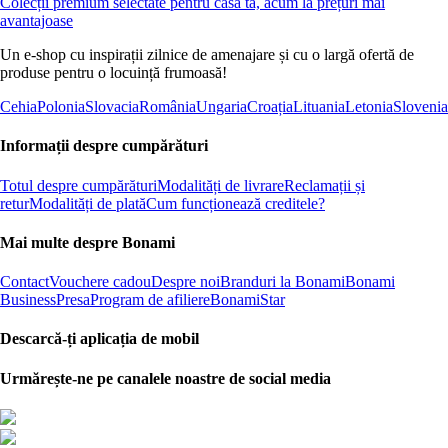
Colecții premium selectate pentru casa ta, acum la prețuri mai
avantajoase
Un e-shop cu inspirații zilnice de amenajare și cu o largă ofertă de
produse pentru o locuință frumoasă!
Cehia
Polonia
Slovacia
România
Ungaria
Croația
Lituania
Letonia
Slovenia
Informații despre cumpărături
Totul despre cumpărături
Modalități de livrare
Reclamații și
retur
Modalități de plată
Cum funcționează creditele?
Mai multe despre Bonami
Contact
Vouchere cadou
Despre noi
Branduri la Bonami
Bonami
Business
Presa
Program de afiliere
BonamiStar
Descarcă-ți aplicația de mobil
Urmărește-ne pe canalele noastre de social media