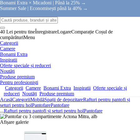
Bonami Extra × Micadoni |
Până la 25% →
Summer Sale |
Economisești până la 40% →
40 Lei pentru tine
Înregistrare
Logare
Comparație
Coșul de
cumpărături
Menu
Categorii
Camere
Bonami Extra
Inspiratii
Oferte speciale și reduceri
Noutăți
Produse premium
Pentru profesioniști
Categorii
Camere
Bonami Extra
Inspiratii
Oferte speciale și
reduceri
Noutăți
Produse premium
Acasă
Categorii
Mobilă
Spații de depozitare
Rafturi pentru pantofi și
seturi pentru hol
Pantofare
Pantofare
...
Rafturi pentru pantofi și seturi pentru hol
Pantofare
Afișare galerie