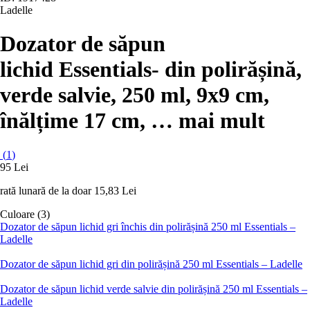
Ladelle
Dozator de săpun
lichid Essentials
- din polirășină,
verde salvie, 250 ml, 9x9 cm,
înălțime 17 cm
, …
mai mult
(
1
)
95 Lei
rată lunară de la doar
15,83 Lei
Culoare (3)
Dozator de săpun lichid gri închis din polirășină 250 ml Essentials –
Ladelle
Dozator de săpun lichid gri din polirășină 250 ml Essentials – Ladelle
Dozator de săpun lichid verde salvie din polirășină 250 ml Essentials –
Ladelle