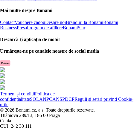
Mai multe despre Bonami
Contact
Vouchere cadou
Despre noi
Branduri la Bonami
Bonami
Business
Presa
Program de afiliere
BonamiStar
Descarcă-ți aplicația de mobil
Urmărește-ne pe canalele noastre de social media
Termeni și condiții
Politica de
confidențialitate
SOL
ANPC
ANSPDCP
Reguli și setări privind Cookie-
urile
© 2026 Bonami.cz, a.s. Toate drepturile rezervate.
Thámova 289/13, 186 00 Praga
Cehia
CUI: 242 30 111