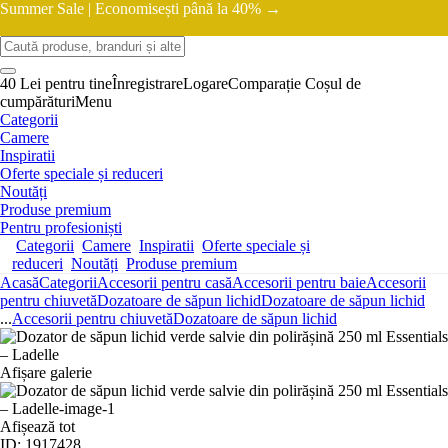
Summer Sale |
Economisești până la 40% →
40 Lei pentru tine
Înregistrare
Logare
Comparație
Coșul de
cumpărături
Menu
Categorii
Camere
Inspiratii
Oferte speciale și reduceri
Noutăți
Produse premium
Pentru profesioniști
Categorii
Camere
Inspiratii
Oferte speciale și
reduceri
Noutăți
Produse premium
Acasă
Categorii
Accesorii pentru casă
Accesorii pentru baie
Accesorii
pentru chiuvetă
Dozatoare de săpun lichid
Dozatoare de săpun lichid
...
Accesorii pentru chiuvetă
Dozatoare de săpun lichid
Afișare galerie
Afișează tot
ID: 1917428