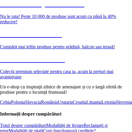
Summer Sale până la -40 %
Nu le rata! Peste 10 000 de produse sunt acum cu până la 40%
reducere!
Grădină la reducere
Cumpără mai ieftin produse pentru grădină, balcon sau terasă!
Premium la reducere
Colecții premium selectate pentru casa ta, acum la prețuri mai
avantajoase
Un e-shop cu inspirații zilnice de amenajare și cu o largă ofertă de
produse pentru o locuință frumoasă!
Cehia
Polonia
Slovacia
România
Ungaria
Croația
Lituania
Letonia
Slovenia
Informații despre cumpărături
Totul despre cumpărături
Modalități de livrare
Reclamații și
retur
Modalități de plată
Cum funcționează creditele?