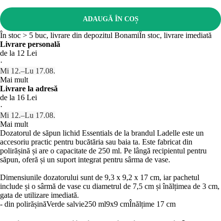
ADAUGĂ ÎN COȘ
În stoc > 5 buc, livrare din depozitul Bonami
În stoc, livrare imediată
Livrare personală
de la 12 Lei
·
Mi 12.–Lu 17.08.
Mai mult
Livrare la adresă
de la 16 Lei
·
Mi 12.–Lu 17.08.
Mai mult
Dozatorul de săpun lichid Essentials de la brandul Ladelle este un
accesoriu practic pentru bucătăria sau baia ta. Este fabricat din
polirășină și are o capacitate de 250 ml. Pe lângă recipientul pentru
săpun, oferă și un suport integrat pentru sârma de vase.
Dimensiunile dozatorului sunt de 9,3 x 9,2 x 17 cm, iar pachetul
include și o sârmă de vase cu diametrul de 7,5 cm și înălțimea de 3 cm,
gata de utilizare imediată.
- din polirășină
Verde salvie
250 ml
9x9 cm
Înălțime 17 cm