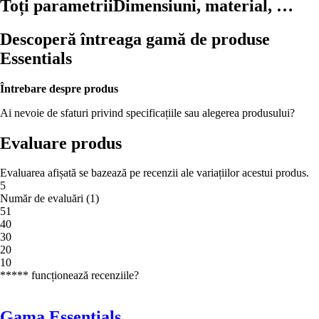
Toți parametrii
Dimensiuni, material, …
Descoperă întreaga gamă de produse
Essentials
Întrebare despre produs
Ai nevoie de sfaturi privind specificațiile sau alegerea produsului?
Evaluare produs
Evaluarea afișată se bazează pe recenzii ale variațiilor acestui produs.
5
Număr de evaluări
(
1
)
5
1
4
0
3
0
2
0
1
0
***** funcționează recenziile?
Gama Essentials