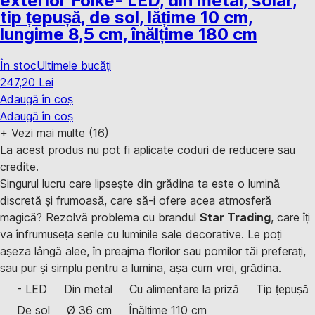
exterior Folke
- LED, din metal, solar,
tip țepușă, de sol, lățime 10 cm,
lungime 8,5 cm, înălțime 180 cm
În stoc
Ultimele bucăți
247,20 Lei
Adaugă în coș
Adaugă în coș
+
Vezi mai multe (16)
La acest produs nu pot fi aplicate coduri de reducere sau
credite.
Singurul lucru care lipsește din grădina ta este o lumină
discretă și frumoasă, care să-i ofere acea atmosferă
magică? Rezolvă problema cu brandul
Star Trading
, care îți
va înfrumuseța serile cu luminile sale decorative. Le poți
așeza lângă alee, în preajma florilor sau pomilor tăi preferați,
sau pur și simplu pentru a lumina, așa cum vrei, grădina.
- LED
Din metal
Cu alimentare la priză
Tip țepușă
De sol
Ø 36 cm
Înălțime 110 cm