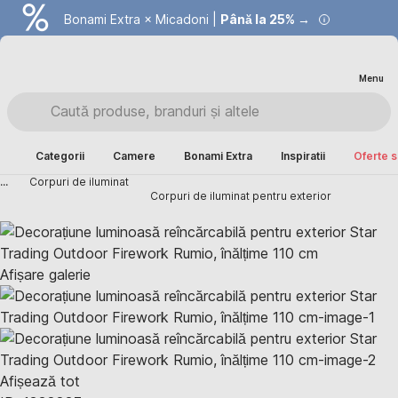
Bonami Extra × Micadoni |
Summer Sale |
Economisești până la 40% →
Până la 25% →
Menu
Categorii
Camere
Bonami Extra
Inspiratii
Oferte s
...
Corpuri de iluminat
Corpuri de iluminat pentru exterior
Afișare galerie
Afișează tot