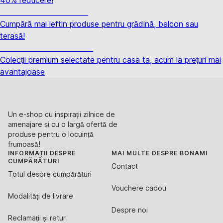
Grădină la reducere
Cumpără mai ieftin produse pentru grădină, balcon sau
terasă!
Premium la reducere
Colecții premium selectate pentru casa ta, acum la prețuri mai
avantajoase
Un e-shop cu inspirații zilnice de
amenajare și cu o largă ofertă de
produse pentru o locuință
frumoasă!
INFORMAȚII DESPRE
MAI MULTE DESPRE BONAMI
CUMPĂRĂTURI
Contact
Totul despre cumpărături
Vouchere cadou
Modalități de livrare
Despre noi
Reclamații și retur