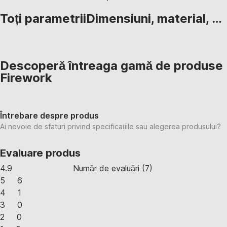
Toți parametrii
Dimensiuni, material, …
Descoperă întreaga gamă de produse
Firework
Întrebare despre produs
Ai nevoie de sfaturi privind specificațiile sau alegerea produsului?
Evaluare produs
4.9
Număr de evaluări
(
7
)
5
6
4
1
3
0
2
0