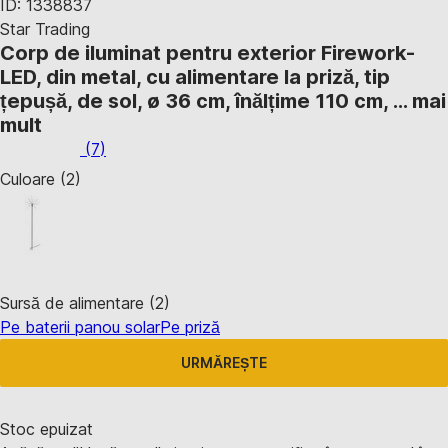
ID: 1338837
Star Trading
Corp de iluminat pentru exterior Firework
-
LED, din metal, cu alimentare la priză, tip
țepușă, de sol, ø 36 cm, înălțime 110 cm
, …
mai
mult
(
7
)
Culoare (2)
Sursă de alimentare (2)
Pe baterii panou solar
Pe priză
URMĂREȘTE
Stoc epuizat