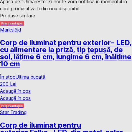
Apăsă pe "Urmărește" și noi te vom notifica în momentul în
care produsul va fi din nou disponibil
Produse similare
Preț avantajos
Markslöjd
Corp de iluminat pentru exterior
- LED,
cu alimentare la priză, tip țepușă, de
sol, lățime 6 cm, lungime 6 cm, înălțime
10 cm
În stoc
Ultima bucată
200 Lei
Adaugă în coș
Adaugă în coș
Preț avantajos
Star Trading
Corp de iluminat pentru