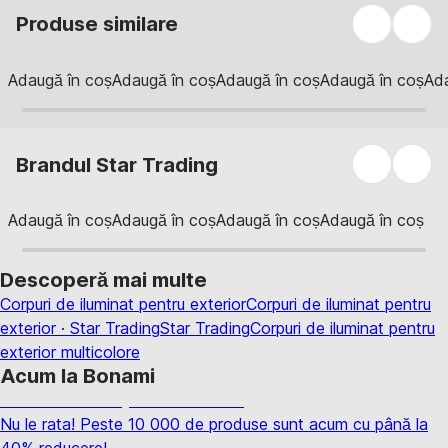
Produse similare
Adaugă în coș
Adaugă în coș
Adaugă în coș
Adaugă în coș
Ada
Brandul Star Trading
Adaugă în coș
Adaugă în coș
Adaugă în coș
Adaugă în coș
Descoperă mai multe
Corpuri de iluminat pentru exterior
Corpuri de iluminat pentru
exterior · Star Trading
Star Trading
Corpuri de iluminat pentru
exterior multicolore
Acum la Bonami
Summer Sale până la -40 %
Nu le rata! Peste 10 000 de produse sunt acum cu până la
40% reducere!