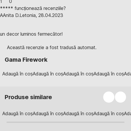
1
0
***** funcționează recenziile?
A
Anita D.
Letonia
,
28.04.2023
un decor luminos fermecător!
Această recenzie a fost tradusă automat.
Gama Firework
Adaugă în coș
Adaugă în coș
Adaugă în coș
Adaugă în coș
Ada
Produse similare
Adaugă în coș
Adaugă în coș
Adaugă în coș
Adaugă în coș
Ada