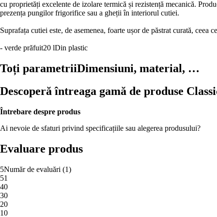
cu proprietăți excelente de izolare termică și rezistență mecanică. Produ
prezența pungilor frigorifice sau a gheții în interiorul cutiei.
Suprafața cutiei este, de asemenea, foarte ușor de păstrat curată, ceea ce
- verde prăfuit
20 l
Din plastic
Toți parametrii
Dimensiuni, material, …
Descoperă întreaga gamă de produse Classi
Întrebare despre produs
Ai nevoie de sfaturi privind specificațiile sau alegerea produsului?
Evaluare produs
5
Număr de evaluări
(
1
)
5
1
4
0
3
0
2
0
1
0