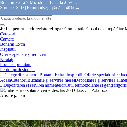
Bonami Extra × Micadoni |
Până la 25% →
Summer Sale |
Economisești până la 40% →
40 Lei pentru tine
Înregistrare
Logare
Comparație
Coșul de cumpărături
Categorii
Camere
Bonami Extra
Inspiratii
Oferte speciale și reduceri
Noutăți
Produse premium
Pentru profesioniști
Categorii
Camere
Bonami Extra
Inspiratii
Oferte speciale și reduc
Acasă
Categorii
Bucătărie și servirea mesei
Depozitarea și servirea alime
...
Depozitarea și servirea alimentelor
Cutii termoizolante și genți frigorif
Afișare galerie