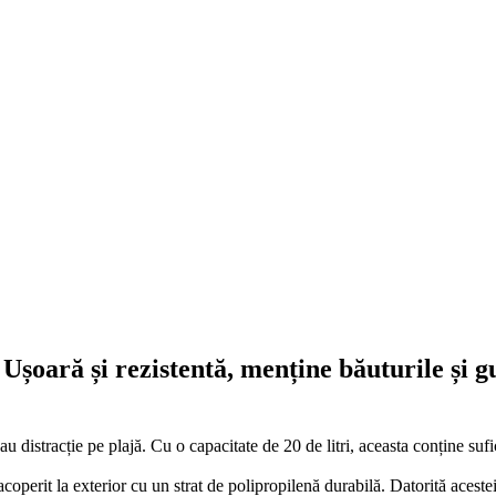
Ușoară și rezistentă, menține băuturile și gu
 distracție pe plajă. Cu o capacitate de 20 de litri, aceasta conține sufi
acoperit la exterior cu un strat de polipropilenă durabilă. Datorită acest