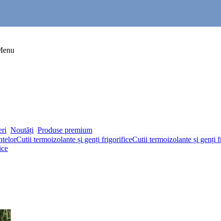
Menu
eri
Noutăți
Produse premium
ntelor
Cutii termoizolante și genți frigorifice
Cutii termoizolante și genți f
ice