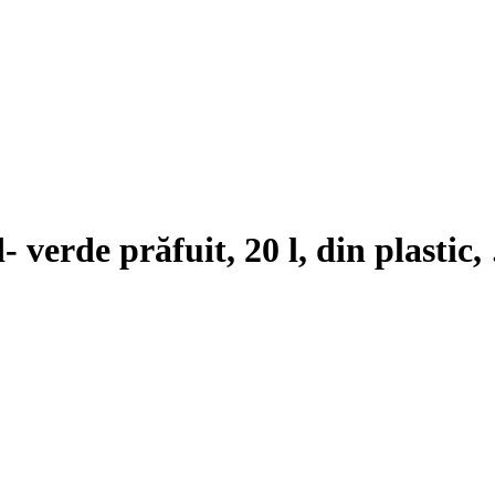
d
- verde prăfuit, 20 l, din plastic
,