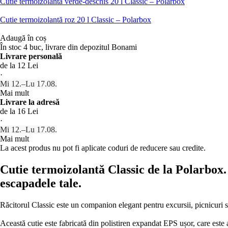
Cutie termoizolantă verde-deschis 20 l Classic – Polarbox
Cutie termoizolantă roz 20 l Classic – Polarbox
Adaugă în coș
În stoc 4 buc, livrare din depozitul Bonami
Livrare personală
de la 12 Lei
·
Mi 12.–Lu 17.08.
Mai mult
Livrare la adresă
de la 16 Lei
·
Mi 12.–Lu 17.08.
Mai mult
La acest produs nu pot fi aplicate coduri de reducere sau credite.
Cutie termoizolantă Classic de la Polarbox. 
escapadele tale.
Răcitorul Classic este un companion elegant pentru excursii, picnicuri sau
Această cutie este fabricată din polistiren expandat EPS ușor, care este 