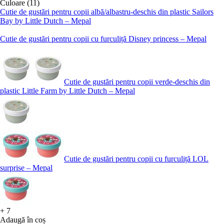
Culoare (11)
Cutie de gustări pentru copii albă/albastru-deschis din plastic Sailors
Bay by Little Dutch – Mepal
Cutie de gustări pentru copii cu furculiță Disney princess – Mepal
Cutie de gustări pentru copii verde-deschis din
plastic Little Farm by Little Dutch – Mepal
Cutie de gustări pentru copii cu furculiță LOL
surprise – Mepal
+
7
Adaugă în coș