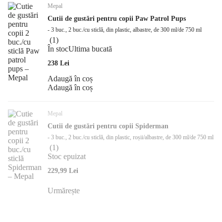
Mepal
Cutii de gustări pentru copii Paw Patrol Pups
- 3 buc., 2 buc./cu sticlă, din plastic, albastre, de 300 ml/de 750 ml
(
1
)
În stoc
Ultima bucată
238 Lei
Adaugă în coș
Adaugă în coș
Mepal
Cutii de gustări pentru copii Spiderman
- 3 buc., 2 buc./cu sticlă, din plastic, roșii/albastre, de 300 ml/de 750 ml
(
1
)
Stoc epuizat
229,99 Lei
Urmărește