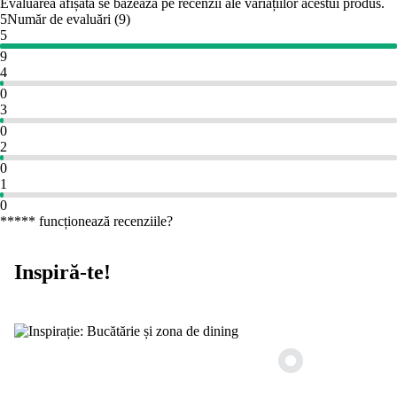
Evaluarea afișată se bazează pe recenzii ale variațiilor acestui produs.
5
Număr de evaluări
(
9
)
5
9
4
0
3
0
2
0
1
0
***** funcționează recenziile?
Inspiră-te!