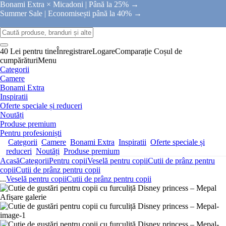
Bonami Extra × Micadoni |
Până la 25% →
Summer Sale |
Economisești până la 40% →
40 Lei pentru tine
Înregistrare
Logare
Comparație
Coșul de
cumpărături
Menu
Categorii
Camere
Bonami Extra
Inspiratii
Oferte speciale și reduceri
Noutăți
Produse premium
Pentru profesioniști
Categorii
Camere
Bonami Extra
Inspiratii
Oferte speciale și
reduceri
Noutăți
Produse premium
Acasă
Categorii
Pentru copii
Veselă pentru copii
Cutii de prânz pentru
copii
Cutii de prânz pentru copii
...
Veselă pentru copii
Cutii de prânz pentru copii
Afișare galerie