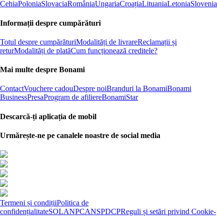
Cehia
Polonia
Slovacia
România
Ungaria
Croația
Lituania
Letonia
Slovenia
Informații despre cumpărături
Totul despre cumpărături
Modalități de livrare
Reclamații și
retur
Modalități de plată
Cum funcționează creditele?
Mai multe despre Bonami
Contact
Vouchere cadou
Despre noi
Branduri la Bonami
Bonami
Business
Presa
Program de afiliere
BonamiStar
Descarcă-ți aplicația de mobil
Urmărește-ne pe canalele noastre de social media
Termeni și condiții
Politica de
confidențialitate
SOL
ANPC
ANSPDCP
Reguli și setări privind Cookie-