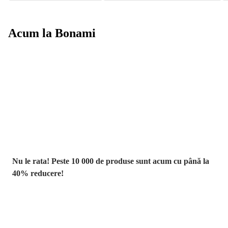
Acum la Bonami
Summer Sale
până la -40 %
Nu le rata! Peste 10 000 de produse sunt acum cu până la
40% reducere!
Grădină la
reducere