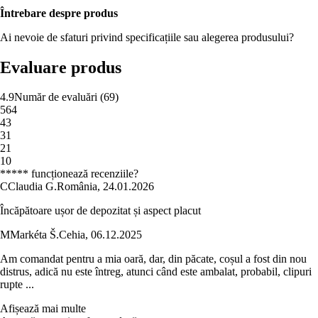
Întrebare despre produs
Ai nevoie de sfaturi privind specificațiile sau alegerea produsului?
Evaluare produs
4.9
Număr de evaluări
(
69
)
5
64
4
3
3
1
2
1
1
0
***** funcționează recenziile?
C
Claudia G.
România
,
24.01.2026
Încăpătoare ușor de depozitat și aspect placut
M
Markéta Š.
Cehia
,
06.12.2025
Am comandat pentru a mia oară, dar, din păcate, coșul a fost din nou
distrus, adică nu este întreg, atunci când este ambalat, probabil, clipuri
rupte ...
Afișează mai multe