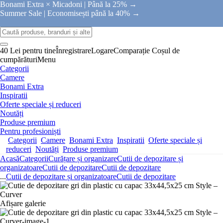
Bonami Extra × Micadoni |
Până la 25% →
Summer Sale |
Economisești până la 40% →
40 Lei pentru tine
Înregistrare
Logare
Comparație
Coșul de
cumpărături
Menu
Categorii
Camere
Bonami Extra
Inspiratii
Oferte speciale și reduceri
Noutăți
Produse premium
Pentru profesioniști
Categorii
Camere
Bonami Extra
Inspiratii
Oferte speciale și
reduceri
Noutăți
Produse premium
Acasă
Categorii
Curățare și organizare
Cutii de depozitare și
organizatoare
Cutii de depozitare
Cutii de depozitare
...
Cutii de depozitare și organizatoare
Cutii de depozitare
Afișare galerie