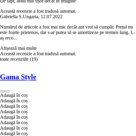
De fapt, arată mai ușor decât în imagine
Această recenzie a fost tradusă automat.
Gabriella S.
Ungaria
,
12.07.2022
Numărul de articole a fost mai mic decât am vrut să cumpăr. Prețul nu
este foarte prietenos, dar s-ar putea să se amortizeze pe termen lung. L-
aș reco...
Afișează mai multe
Această recenzie a fost tradusă automat.
toate recenziile
(
19
)
Gama Style
Adaugă în coș
Adaugă în coș
Adaugă în coș
Adaugă în coș
Adaugă în coș
Adaugă în coș
Adaugă în coș
Adaugă în coș