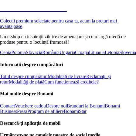
Premium la reducere
Colecții premium selectate pentru casa ta, acum la prețuri mai
avantajoase
Un e-shop cu inspirații zilnice de amenajare și cu o largă ofertă de
produse pentru o locuință frumoasă!
Cehia
Polonia
Slovacia
România
Ungaria
Croația
Lituania
Letonia
Slovenia
Informații despre cumpărături
Totul despre cumpărături
Modalități de livrare
Reclamații și
retur
Modalități de plată
Cum funcționează creditele?
Mai multe despre Bonami
Contact
Vouchere cadou
Despre noi
Branduri la Bonami
Bonami
Business
Presa
Program de afiliere
BonamiStar
Descarcă-ți aplicația de mobil
Urmărește-ne pe canalele noastre de social media