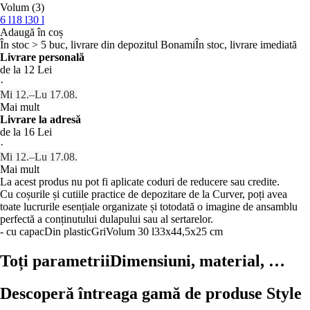
Volum (3)
6 l
18 l
30 l
Adaugă în coș
În stoc > 5 buc, livrare din depozitul Bonami
În stoc, livrare imediată
Livrare personală
de la 12 Lei
·
Mi 12.–Lu 17.08.
Mai mult
Livrare la adresă
de la 16 Lei
·
Mi 12.–Lu 17.08.
Mai mult
La acest produs nu pot fi aplicate coduri de reducere sau credite.
Cu coșurile și cutiile practice de depozitare de la Curver, poți avea
toate lucrurile esențiale organizate și totodată o imagine de ansamblu
perfectă a conținutului dulapului sau al sertarelor.
- cu capac
Din plastic
Gri
Volum 30 l
33x44,5x25 cm
Toți parametrii
Dimensiuni, material, …
Descoperă întreaga gamă de produse Style