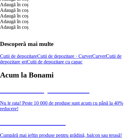
Adaugă în coș
Adaugă în coș
Adaugă în coș
Adaugă în coș
Adaugă în coș
Descoperă mai multe
Cutii de depozitare
Cutii de depozitare · Curver
Curver
Cutii de
depozitare gri
Cutii de depozitare cu capac
Acum la Bonami
Summer Sale până la -40 %
Nu le rata! Peste 10 000 de produse sunt acum cu până la 40%
reducere!
Grădină la reducere
Cumpără mai ieftin produse pentru grădină, balcon sau terasă!