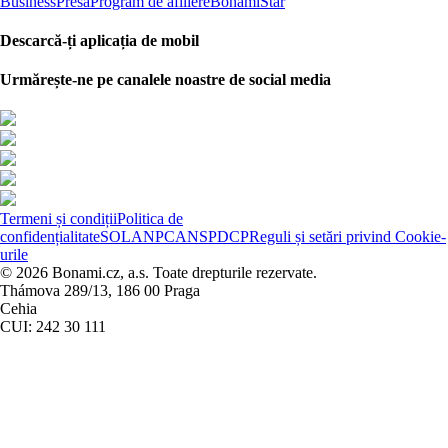
Business
Presa
Program de afiliere
BonamiStar
Descarcă-ți aplicația de mobil
Urmărește-ne pe canalele noastre de social media
Termeni și condiții
Politica de
confidențialitate
SOL
ANPC
ANSPDCP
Reguli și setări privind Cookie-
urile
© 2026 Bonami.cz, a.s. Toate drepturile rezervate.
Thámova 289/13, 186 00 Praga
Cehia
CUI: 242 30 111