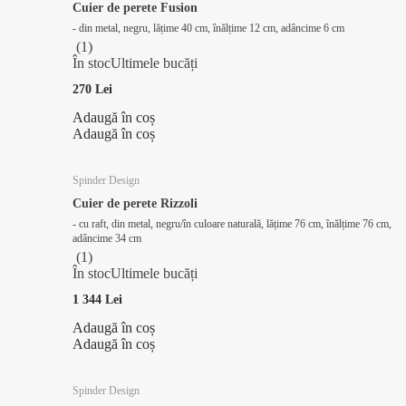
Cuier de perete Fusion
- din metal, negru, lățime 40 cm, înălțime 12 cm, adâncime 6 cm
(
1
)
În stoc
Ultimele bucăți
270 Lei
Adaugă în coș
Adaugă în coș
Spinder Design
Cuier de perete Rizzoli
- cu raft, din metal, negru/în culoare naturală, lățime 76 cm, înălțime 76 cm,
adâncime 34 cm
(
1
)
În stoc
Ultimele bucăți
1 344 Lei
Adaugă în coș
Adaugă în coș
Spinder Design