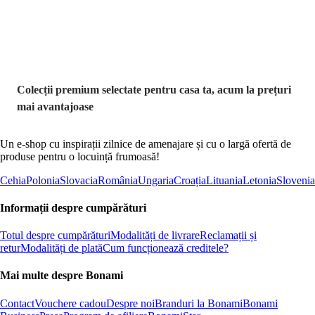
reducere
Colecții premium selectate pentru casa ta, acum la prețuri
mai avantajoase
Un e-shop cu inspirații zilnice de amenajare și cu o largă ofertă de
produse pentru o locuință frumoasă!
Cehia
Polonia
Slovacia
România
Ungaria
Croația
Lituania
Letonia
Slovenia
Informații despre cumpărături
Totul despre cumpărături
Modalități de livrare
Reclamații și
retur
Modalități de plată
Cum funcționează creditele?
Mai multe despre Bonami
Contact
Vouchere cadou
Despre noi
Branduri la Bonami
Bonami