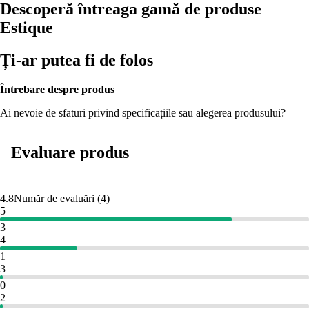
Descoperă întreaga gamă de produse
Estique
Ți-ar putea fi de folos
Întrebare despre produs
Ai nevoie de sfaturi privind specificațiile sau alegerea produsului?
Evaluare produs
4.8
Număr de evaluări
(
4
)
5
3
4
1
3
0
2