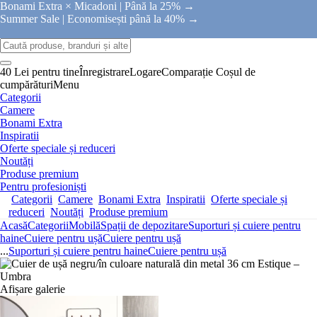
Bonami Extra × Micadoni |
Până la 25% →
Summer Sale |
Economisești până la 40% →
40 Lei pentru tine
Înregistrare
Logare
Comparație
Coșul de
cumpărături
Menu
Categorii
Camere
Bonami Extra
Inspiratii
Oferte speciale și reduceri
Noutăți
Produse premium
Pentru profesioniști
Categorii
Camere
Bonami Extra
Inspiratii
Oferte speciale și
reduceri
Noutăți
Produse premium
Acasă
Categorii
Mobilă
Spații de depozitare
Suporturi și cuiere pentru
haine
Cuiere pentru ușă
Cuiere pentru ușă
...
Suporturi și cuiere pentru haine
Cuiere pentru ușă
Afișare galerie