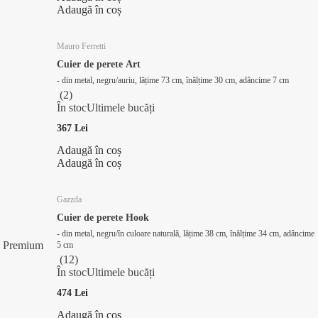
Adaugă în coș
Mauro Ferretti
Cuier de perete Art
- din metal, negru/auriu, lățime 73 cm, înălțime 30 cm, adâncime 7 cm
(
2
)
În stoc
Ultimele bucăți
367 Lei
Adaugă în coș
Adaugă în coș
Gazzda
Cuier de perete Hook
- din metal, negru/în culoare naturală, lățime 38 cm, înălțime 34 cm, adâncime
Premium
5 cm
(
12
)
În stoc
Ultimele bucăți
474 Lei
Adaugă în coș