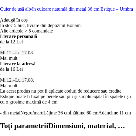
Cuier de ușă alb/în culoare naturală din metal 36 cm Estique – Umbra
Adaugă în coș
În stoc 5 buc, livrare din depozitul Bonami
Alte articole > 5 comandate
Livrare personală
de la 12 Lei
·
Mi 12.–Lu 17.08.
Mai mult
Livrare la adresă
de la 16 Lei
·
Mi 12.–Lu 17.08.
Mai mult
La acest produs nu pot fi aplicate coduri de reducere sau credite.
Estique poate fi fixat pe perete sau pur și simplu agățat în spatele ușii
cu o grosime maximă de 4 cm.
- din metal
Negru/maro
Lățime 36 cm
Înălțime 60 cm
Adâncime 11 cm
Toți parametrii
Dimensiuni, material, …