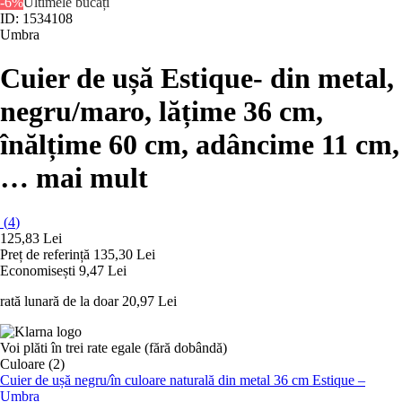
-6%
Ultimele bucăți
ID: 1534108
Umbra
Cuier de ușă Estique
- din metal,
negru/maro, lățime 36 cm,
înălțime 60 cm, adâncime 11 cm
,
…
mai mult
(
4
)
125,83 Lei
Preț de referință
135,30 Lei
Economisești 9,47 Lei
rată lunară de la doar
20,97 Lei
Voi plăti în trei rate egale (fără dobândă)
Culoare (2)
Cuier de ușă negru/în culoare naturală din metal 36 cm Estique –
Umbra