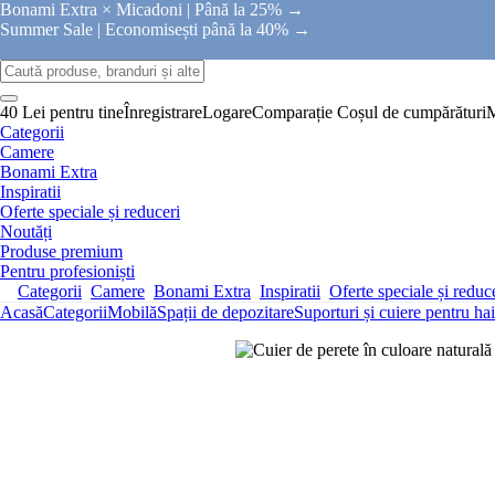
Bonami Extra × Micadoni |
Până la 25% →
Summer Sale |
Economisești până la 40% →
40 Lei pentru tine
Înregistrare
Logare
Comparație
Coșul de cumpărături
Categorii
Camere
Bonami Extra
Inspiratii
Oferte speciale și reduceri
Noutăți
Produse premium
Pentru profesioniști
Categorii
Camere
Bonami Extra
Inspiratii
Oferte speciale și reduc
Acasă
Categorii
Mobilă
Spații de depozitare
Suporturi și cuiere pentru ha