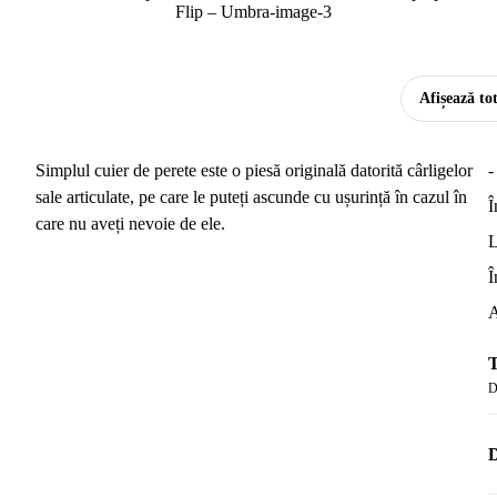
Afișează to
Simplul cuier de perete este o piesă originală datorită cârligelor
-
sale articulate, pe care le puteți ascunde cu ușurință în cazul în
Î
care nu aveți nevoie de ele.
L
Î
A
T
D
D