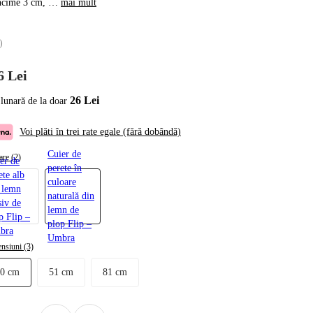
ncime 3 cm
, …
mai mult
)
6 Lei
26 Lei
 lunară de la doar
Voi plăti în trei rate egale (fără dobândă)
Cuier de
are (2)
er de
perete în
ete alb
culoare
 lemn
naturală din
iv de
lemn de
p Flip –
plop Flip –
bra
Umbra
nsiuni (3)
30 cm
51 cm
81 cm