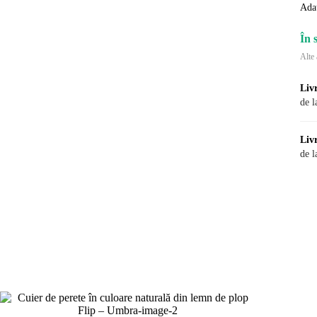
Ada
În 
Alte 
Liv
de l
Liv
de l