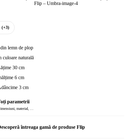
t
(+3)
 din lemn de plop
n culoare naturală
ățime 30 cm
nălțime 6 cm
dâncime 3 cm
oți parametrii
imensiuni, material, …
escoperă întreaga gamă de produse Flip