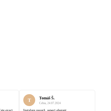
Tomáš Š.
T
Cehia
,
24.07.2024
Este exact
Instalare ușoară, aspect elegant