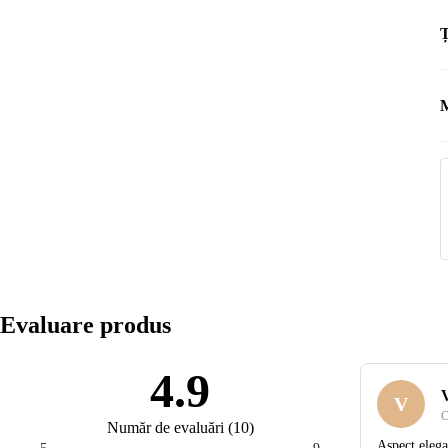
Ț
M
M
Evaluare produs
4.9
V
C
Număr de evaluări
(
10
)
Aspect elega