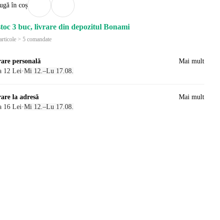
ugă în coș
stoc 3 buc, livrare din depozitul Bonami
articole > 5 comandate
rare personală
Mai mult
a 12 Lei
·
Mi 12.–Lu 17.08.
rare la adresă
Mai mult
a 16 Lei
·
Mi 12.–Lu 17.08.