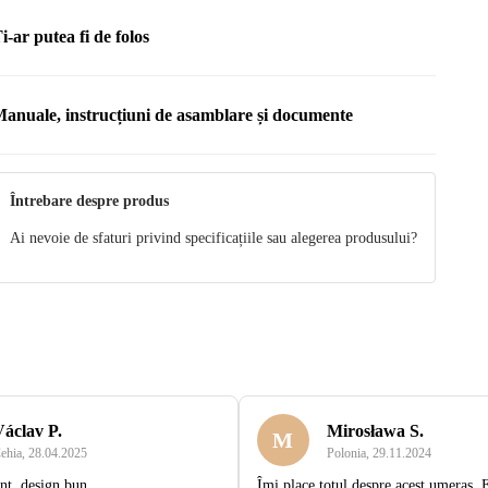
i-ar putea fi de folos
anuale, instrucțiuni de asamblare și documente
anual
Întrebare despre produs
Ai nevoie de sfaturi privind specificațiile sau alegerea produsului?
Václav P.
Mirosława S.
M
ehia
,
28.04.2025
Polonia
,
29.11.2024
nt, design bun
Îmi place totul despre acest umeraș. 