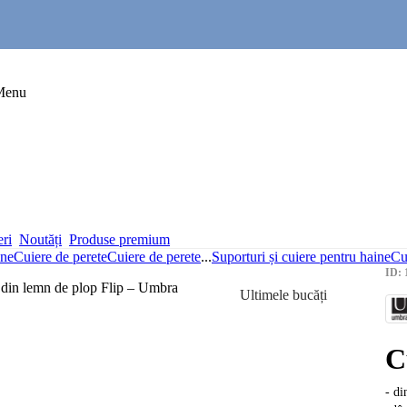
Menu
eri
Noutăți
Produse premium
ine
Cuiere de perete
Cuiere de perete
...
Suporturi și cuiere pentru haine
Cu
ID: 
Ultimele bucăți
C
- di