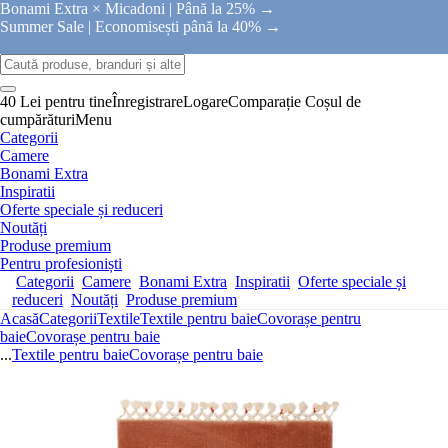
Bonami Extra × Micadoni |
Până la 25% →
Summer Sale |
Economisești până la 40% →
40 Lei pentru tine
Înregistrare
Logare
Comparație
Coșul de
cumpărături
Menu
Categorii
Camere
Bonami Extra
Inspiratii
Oferte speciale și reduceri
Noutăți
Produse premium
Pentru profesioniști
Categorii
Camere
Bonami Extra
Inspiratii
Oferte speciale și
reduceri
Noutăți
Produse premium
Acasă
Categorii
Textile
Textile pentru baie
Covorașe pentru
baie
Covorașe pentru baie
...
Textile pentru baie
Covorașe pentru baie