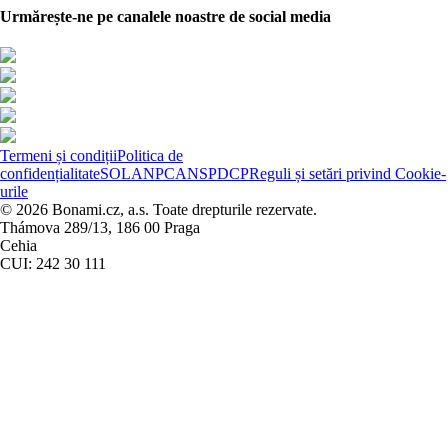
Urmărește-ne pe canalele noastre de social media
Termeni și condiții
Politica de
confidențialitate
SOL
ANPC
ANSPDCP
Reguli și setări privind Cookie-
urile
© 2026 Bonami.cz, a.s. Toate drepturile rezervate.
Thámova 289/13, 186 00 Praga
Cehia
CUI: 242 30 111