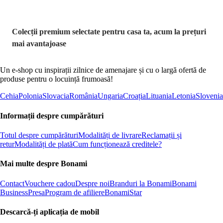
Colecții premium selectate pentru casa ta, acum la prețuri
mai avantajoase
Un e-shop cu inspirații zilnice de amenajare și cu o largă ofertă de
produse pentru o locuință frumoasă!
Cehia
Polonia
Slovacia
România
Ungaria
Croația
Lituania
Letonia
Slovenia
Informații despre cumpărături
Totul despre cumpărături
Modalități de livrare
Reclamații și
retur
Modalități de plată
Cum funcționează creditele?
Mai multe despre Bonami
Contact
Vouchere cadou
Despre noi
Branduri la Bonami
Bonami
Business
Presa
Program de afiliere
BonamiStar
Descarcă-ți aplicația de mobil