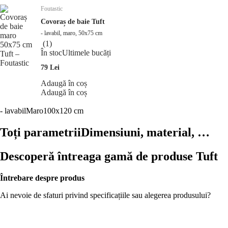
Foutastic
Covoraș de baie Tuft
- lavabil, maro, 50x75 cm
(
1
)
În stoc
Ultimele bucăți
79 Lei
Adaugă în coș
Adaugă în coș
- lavabil
Maro
100x120 cm
Toți parametrii
Dimensiuni, material, …
Descoperă întreaga gamă de produse Tuft
Întrebare despre produs
Ai nevoie de sfaturi privind specificațiile sau alegerea produsului?