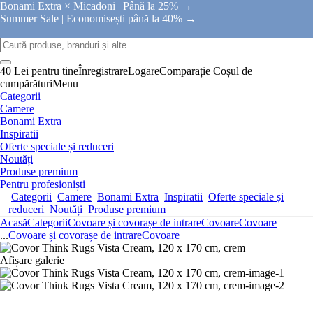
Bonami Extra × Micadoni |
Până la 25% →
Summer Sale |
Economisești până la 40% →
40 Lei pentru tine
Înregistrare
Logare
Comparație
Coșul de
cumpărături
Menu
Categorii
Camere
Bonami Extra
Inspiratii
Oferte speciale și reduceri
Noutăți
Produse premium
Pentru profesioniști
Categorii
Camere
Bonami Extra
Inspiratii
Oferte speciale și
reduceri
Noutăți
Produse premium
Acasă
Categorii
Covoare și covorașe de intrare
Covoare
Covoare
...
Covoare și covorașe de intrare
Covoare
Afișare galerie