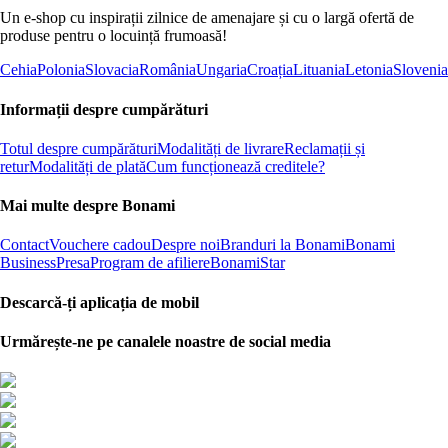
Un e-shop cu inspirații zilnice de amenajare și cu o largă ofertă de
produse pentru o locuință frumoasă!
Cehia
Polonia
Slovacia
România
Ungaria
Croația
Lituania
Letonia
Slovenia
Informații despre cumpărături
Totul despre cumpărături
Modalități de livrare
Reclamații și
retur
Modalități de plată
Cum funcționează creditele?
Mai multe despre Bonami
Contact
Vouchere cadou
Despre noi
Branduri la Bonami
Bonami
Business
Presa
Program de afiliere
BonamiStar
Descarcă-ți aplicația de mobil
Urmărește-ne pe canalele noastre de social media