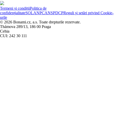
Termeni și condiții
Politica de
confidențialitate
SOL
ANPC
ANSPDCP
Reguli și setări privind Cookie-
urile
© 2026 Bonami.cz, a.s. Toate drepturile rezervate.
Thámova 289/13, 186 00 Praga
Cehia
CUI: 242 30 111