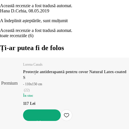
Această recenzie a fost tradusă automat.
Hana D.
Cehia
,
08.05.2019
A îndeplinit așteptările, sunt mulțumit
Această recenzie a fost tradusă automat.
toate recenziile
(
6
)
Ți-ar putea fi de folos
Lorena Canals
Protecție antiderapantă pentru covor Natural Latex-coated
S
Premium
- 110x150 cm
(
22
)
În stoc
117 Lei
ADAUGĂ ÎN COȘ