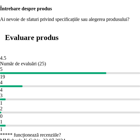
Întrebare despre produs
Ai nevoie de sfaturi privind specificațiile sau alegerea produsului?
Evaluare produs
4.5
Număr de evaluări
(
25
)
5
19
4
4
3
1
2
0
1
1
***** funcționează recenziile?