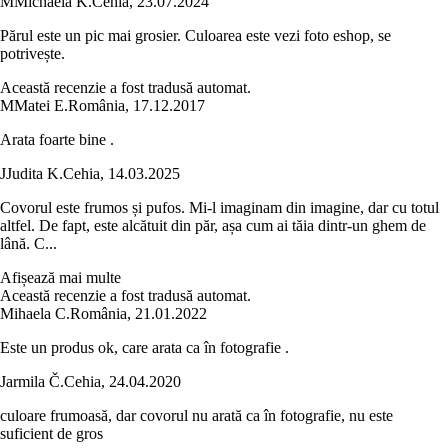
M
Michaela K.
Cehia
,
23.07.2024
Părul este un pic mai grosier. Culoarea este vezi foto eshop, se
potrivește.
Această recenzie a fost tradusă automat.
M
Matei E.
România
,
17.12.2017
Arata foarte bine .
J
Judita K.
Cehia
,
14.03.2025
Covorul este frumos și pufos. Mi-l imaginam din imagine, dar cu totul
altfel. De fapt, este alcătuit din păr, așa cum ai tăia dintr-un ghem de
lână. C...
Afișează mai multe
Această recenzie a fost tradusă automat.
Mihaela C.
România
,
21.01.2022
Este un produs ok, care arata ca în fotografie .
Jarmila Č.
Cehia
,
24.04.2020
culoare frumoasă, dar covorul nu arată ca în fotografie, nu este
suficient de gros