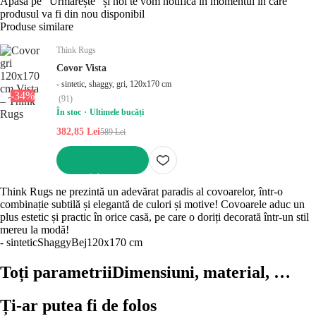
Apăsă pe "Urmărește" și noi te vom notifica în momentul în care
produsul va fi din nou disponibil
Produse similare
Think Rugs
Covor Vista
- sintetic, shaggy, gri, 120x170 cm
-34%
(
91
)
În stoc
Ultimele bucăți
382,85 Lei
589 Lei
ADAUGĂ ÎN COȘ
Think Rugs ne prezintă un adevărat paradis al covoarelor, într-o
combinație subtilă și elegantă de culori și motive! Covoarele aduc un
plus estetic și practic în orice casă, pe care o doriți decorată într-un stil
mereu la modă!
- sintetic
Shaggy
Bej
120x170 cm
Toți parametrii
Dimensiuni, material, …
Ți-ar putea fi de folos