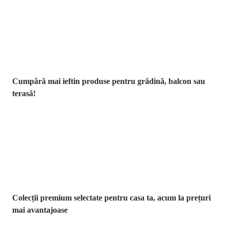
Grădină la
reducere
Cumpără mai ieftin produse pentru grădină, balcon sau
terasă!
Premium la
reducere
Colecții premium selectate pentru casa ta, acum la prețuri
mai avantajoase