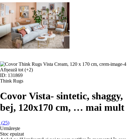
Afișează tot
(+2)
ID: 131869
Think Rugs
Covor Vista
- sintetic, shaggy,
bej, 120x170 cm
, …
mai mult
(
25
)
Urmărește
Stoc epuizat