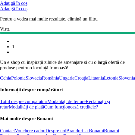
Adaugă în coș
Adaugă în coș
Pentru a vedea mai multe rezultate, elimină un filtru
Vista
1
Un e-shop cu inspirații zilnice de amenajare și cu o largă ofertă de
produse pentru o locuință frumoasă!
Cehia
Polonia
Slovacia
România
Ungaria
Croația
Lituania
Letonia
Slovenia
Informații despre cumpărături
Totul despre cumpărături
Modalități de livrare
Reclamații și
retur
Modalități de plată
Cum funcționează creditele?
Mai multe despre Bonami
Contact
Vouchere cadou
Despre noi
Branduri la Bonami
Bonami