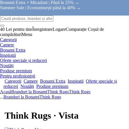
Bonami Extra × Micadoni |
Până la 25% →
Summer Sale |
Economisești până la 40% →
40 Lei pentru tine
Înregistrare
Logare
Comparație
Coșul de
cumpărături
Menu
Categorii
Camere
Bonami Extra
Inspiratii
Oferte speciale și reduceri
Noutăți
Produse premium
Pentru profesioniști
Categorii
Camere
Bonami Extra
Inspiratii
Oferte speciale și
reduceri
Noutăți
Produse premium
Acasă
Branduri la Bonami
Think Rugs
Think Rugs
...
Branduri la Bonami
Think Rugs
Think Rugs · Vista