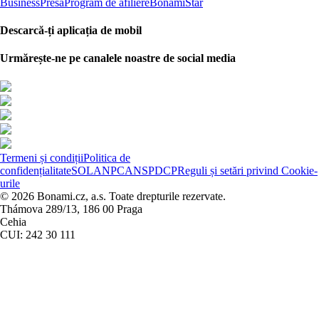
Business
Presa
Program de afiliere
BonamiStar
Descarcă-ți aplicația de mobil
Urmărește-ne pe canalele noastre de social media
Termeni și condiții
Politica de
confidențialitate
SOL
ANPC
ANSPDCP
Reguli și setări privind Cookie-
urile
© 2026 Bonami.cz, a.s. Toate drepturile rezervate.
Thámova 289/13, 186 00 Praga
Cehia
CUI: 242 30 111