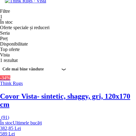
Filtre
1
În stoc
Oferte speciale și reduceri
Seria
Preț
Disponibilitate
Top oferte
Vista
1 rezultat
Cele mai bine vândute
-34%
Think Rugs
Covor Vista
- sintetic, shaggy, gri, 120x170
cm
(
91
)
În stoc
Ultimele bucăți
382,85 Lei
589 Lei