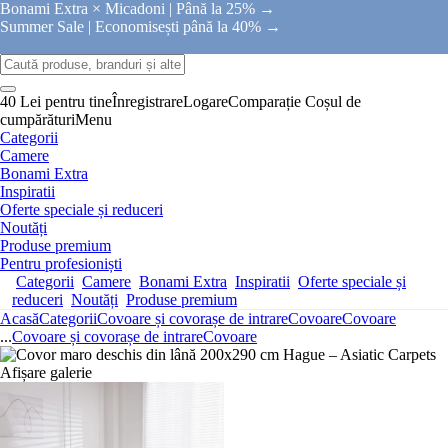
Bonami Extra × Micadoni |
Până la 25% →
Summer Sale |
Economisești până la 40% →
40 Lei pentru tine
Înregistrare
Logare
Comparație
Coșul de
cumpărături
Menu
Categorii
Camere
Bonami Extra
Inspiratii
Oferte speciale și reduceri
Noutăți
Produse premium
Pentru profesioniști
Categorii
Camere
Bonami Extra
Inspiratii
Oferte speciale și
reduceri
Noutăți
Produse premium
Acasă
Categorii
Covoare și covorașe de intrare
Covoare
Covoare
...
Covoare și covorașe de intrare
Covoare
Afișare galerie