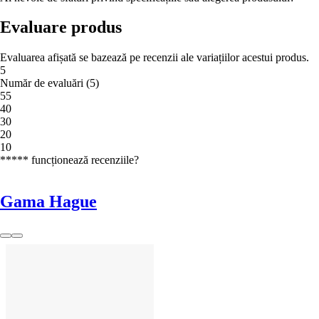
Evaluare produs
Evaluarea afișată se bazează pe recenzii ale variațiilor acestui produs.
5
Număr de evaluări
(
5
)
5
5
4
0
3
0
2
0
1
0
***** funcționează recenziile?
Gama Hague