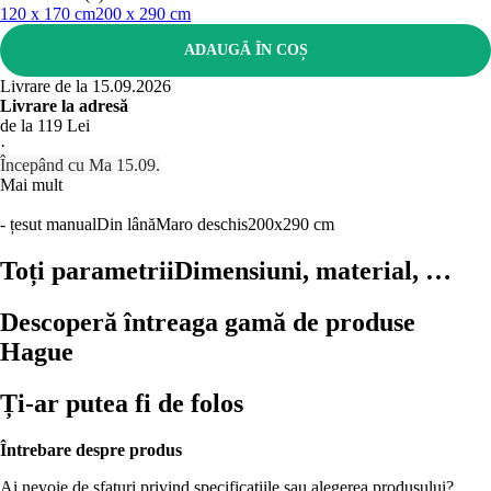
120 x 170 cm
200 x 290 cm
ADAUGĂ ÎN COȘ
Livrare de la 15.09.2026
Livrare la adresă
de la 119 Lei
·
Începând cu Ma 15.09.
Mai mult
- țesut manual
Din lână
Maro deschis
200x290 cm
Toți parametrii
Dimensiuni, material, …
Descoperă întreaga gamă de produse
Hague
Ți-ar putea fi de folos
Întrebare despre produs
Ai nevoie de sfaturi privind specificațiile sau alegerea produsului?