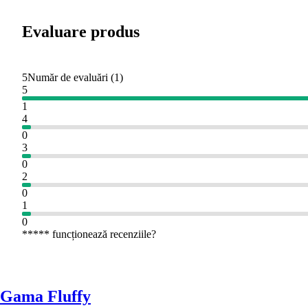
Evaluare produs
5
Număr de evaluări
(
1
)
5
1
4
0
3
0
2
0
1
0
***** funcționează recenziile?
Gama Fluffy