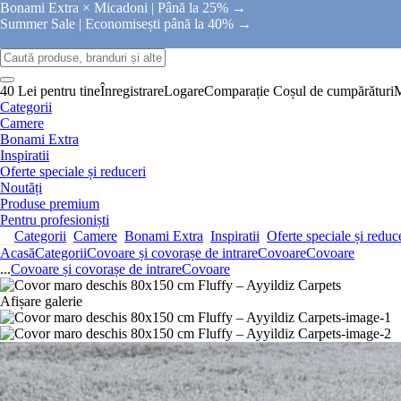
Bonami Extra × Micadoni |
Până la 25% →
Summer Sale |
Economisești până la 40% →
40 Lei pentru tine
Înregistrare
Logare
Comparație
Coșul de cumpărături
Categorii
Camere
Bonami Extra
Inspiratii
Oferte speciale și reduceri
Noutăți
Produse premium
Pentru profesioniști
Categorii
Camere
Bonami Extra
Inspiratii
Oferte speciale și reduc
Acasă
Categorii
Covoare și covorașe de intrare
Covoare
Covoare
...
Covoare și covorașe de intrare
Covoare
Afișare galerie