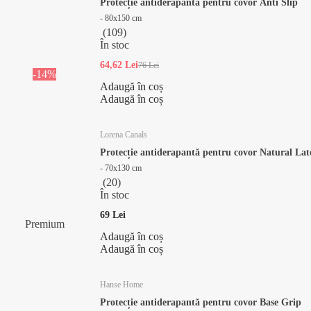
Protecție antiderapantă pentru covor Anti Slip
- 80x150 cm
(
109
)
În stoc
64,62 Lei
76 Lei
-14%
Adaugă în coș
Adaugă în coș
Lorena Canals
Protecție antiderapantă pentru covor Natural La
- 70x130 cm
(
20
)
În stoc
69 Lei
Premium
Adaugă în coș
Adaugă în coș
Hanse Home
Protecție antiderapantă pentru covor Base Grip