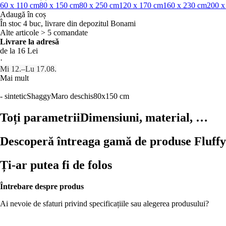
60 x 110 cm
80 x 150 cm
80 x 250 cm
120 x 170 cm
160 x 230 cm
200 x
Adaugă în coș
În stoc 4 buc, livrare din depozitul Bonami
Alte articole > 5 comandate
Livrare la adresă
de la 16 Lei
·
Mi 12.–Lu 17.08.
Mai mult
- sintetic
Shaggy
Maro deschis
80x150 cm
Toți parametrii
Dimensiuni, material, …
Descoperă întreaga gamă de produse Fluffy
Ți-ar putea fi de folos
Întrebare despre produs
Ai nevoie de sfaturi privind specificațiile sau alegerea produsului?