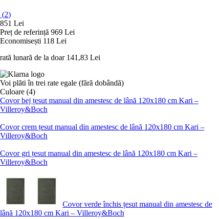
(
2
)
851 Lei
Preț de referință
969 Lei
Economisești 118 Lei
rată lunară de la doar
141,83 Lei
Voi plăti în trei rate egale (fără dobândă)
Culoare (4)
Covor bej țesut manual din amestesc de lână 120x180 cm Kari –
Villeroy&Boch
Covor crem țesut manual din amestesc de lână 120x180 cm Kari –
Villeroy&Boch
Covor gri țesut manual din amestesc de lână 120x180 cm Kari –
Villeroy&Boch
Covor verde închis țesut manual din amestesc de
lână 120x180 cm Kari – Villeroy&Boch