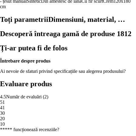
- țesut manual
Sintetic
Din amestesc de lână
Cu fir scurt
Crem
120x180
cm
Toți parametrii
Dimensiuni, material, …
Descoperă întreaga gamă de produse 1812
Ți-ar putea fi de folos
Întrebare despre produs
Ai nevoie de sfaturi privind specificațiile sau alegerea produsului?
Evaluare produs
4.5
Număr de evaluări
(
2
)
5
1
4
1
3
0
2
0
1
0
***** funcționează recenziile?