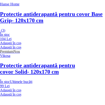
Hanse Home
Protecție antiderapantă pentru covor Base
Grip
- 120x170 cm
(
3
)
În stoc
104 Lei
Adaugă în coș
Adaugă în coș
Premium
Nou
Vikosa
Protecție antiderapantă pentru
covor Solid
- 120x170 cm
În stoc
Ultimele bucăți
99 Lei
Adaugă în coș
Adaugă în coș