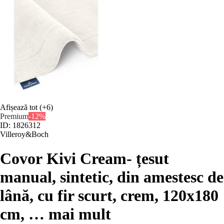
Afișează tot
(+6)
Premium
-12%
ID: 1826312
Villeroy&Boch
Covor Kivi Cream
- țesut
manual, sintetic, din amestesc de
lână, cu fir scurt, crem, 120x180
cm
, …
mai mult