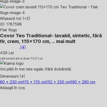
Afișează tot
(+2)
ID: 1787598
Flair Rugs
Covor Teo Traditional
- lavabil, sintetic, fără
fir, crem, 115x170 cm
, …
mai mult
(
4
)
439 Lei
rată lunară de la doar
73,17 Lei
Voi plăti în trei rate egale (fără dobândă)
Dimensiuni (4)
60 x 230 cm
115 x 170 cm
152 x 230 cm
190 x 290 cm
Adaugă în coș