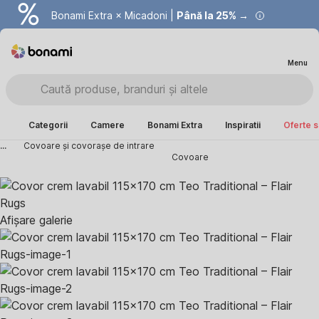
Bonami Extra × Micadoni |
Summer Sale |
Economisești până la 40% →
Până la 25% →
Menu
Categorii
Camere
Bonami Extra
Inspiratii
Oferte s
...
Covoare și covorașe de intrare
Covoare
Afișare galerie