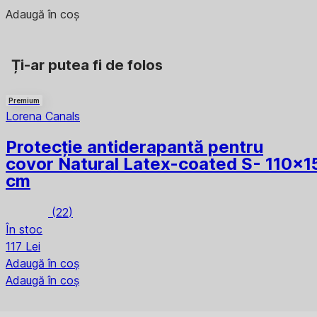
Adaugă în coș
Ți-ar putea fi de folos
Premium
Lorena Canals
Protecție antiderapantă pentru
covor Natural Latex-coated S
- 110x1
cm
(
22
)
În stoc
117 Lei
Adaugă în coș
Adaugă în coș