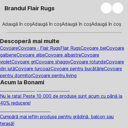
Brandul Flair Rugs
Adaugă în coș
Adaugă în coș
Adaugă în coș
Adaugă în coș
Descoperă mai multe
Covoare
Covoare · Flair Rugs
Flair Rugs
Covoare bej
Covoare
galbene
Covoare albe
Covoare albastre
Covoare
violet
Covoare gri
Covoare shaggy
Covoare rotunde
Covoare
din iută
Covoare turcoaz
Covoare pentru bucătărie
Covoare
pentru dormitor
Covoare pentru living
Acum la Bonami
Summer Sale până la -40 %
Nu le rata! Peste 10 000 de produse sunt acum cu până la
40% reducere!
Grădină la reducere
Cumpără mai ieftin produse pentru grădină, balcon sau
terasă!