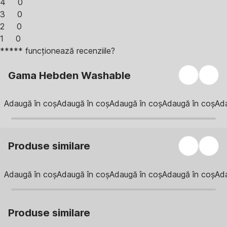
4
0
3
0
2
0
1
0
***** funcționează recenziile?
Gama Hebden Washable
Adaugă în coș
Adaugă în coș
Adaugă în coș
Adaugă în coș
Ada
Produse similare
Adaugă în coș
Adaugă în coș
Adaugă în coș
Adaugă în coș
Ada
Produse similare