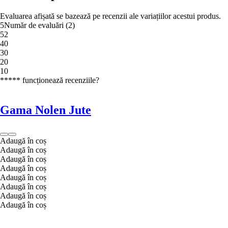
Evaluarea afișată se bazează pe recenzii ale variațiilor acestui produs.
5
Număr de evaluări
(
2
)
5
2
4
0
3
0
2
0
1
0
***** funcționează recenziile?
Gama Nolen Jute
Adaugă în coș
Adaugă în coș
Adaugă în coș
Adaugă în coș
Adaugă în coș
Adaugă în coș
Adaugă în coș
Adaugă în coș