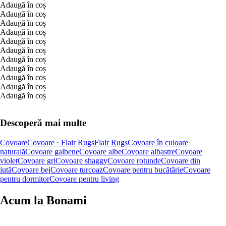
Adaugă în coș
Adaugă în coș
Adaugă în coș
Adaugă în coș
Adaugă în coș
Adaugă în coș
Adaugă în coș
Adaugă în coș
Adaugă în coș
Adaugă în coș
Adaugă în coș
Descoperă mai multe
Covoare
Covoare · Flair Rugs
Flair Rugs
Covoare în culoare
naturală
Covoare galbene
Covoare albe
Covoare albastre
Covoare
violet
Covoare gri
Covoare shaggy
Covoare rotunde
Covoare din
iută
Covoare bej
Covoare turcoaz
Covoare pentru bucătărie
Covoare
pentru dormitor
Covoare pentru living
Acum la Bonami
Summer Sale până la -40 %