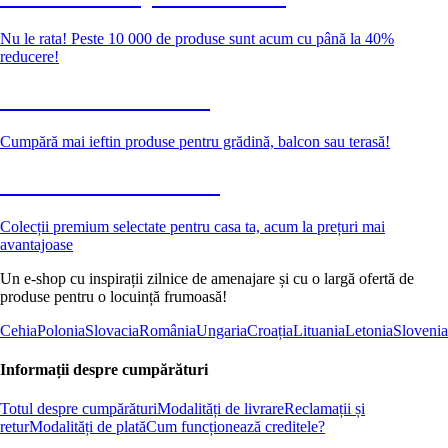
Nu le rata! Peste 10 000 de produse sunt acum cu până la 40%
reducere!
Grădină la reducere
Cumpără mai ieftin produse pentru grădină, balcon sau terasă!
Premium la reducere
Colecții premium selectate pentru casa ta, acum la prețuri mai
avantajoase
Un e-shop cu inspirații zilnice de amenajare și cu o largă ofertă de
produse pentru o locuință frumoasă!
Cehia
Polonia
Slovacia
România
Ungaria
Croația
Lituania
Letonia
Slovenia
Informații despre cumpărături
Totul despre cumpărături
Modalități de livrare
Reclamații și
retur
Modalități de plată
Cum funcționează creditele?