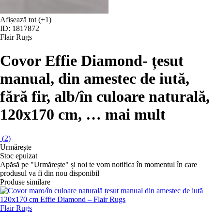
Afișează tot
(+1)
ID: 1817872
Flair Rugs
Covor Effie Diamond
- țesut
manual, din amestec de iută,
fără fir, alb/în culoare naturală,
120x170 cm
, …
mai mult
(
2
)
Urmărește
Stoc epuizat
Apăsă pe "Urmărește" și noi te vom notifica în momentul în care
produsul va fi din nou disponibil
Produse similare
Flair Rugs