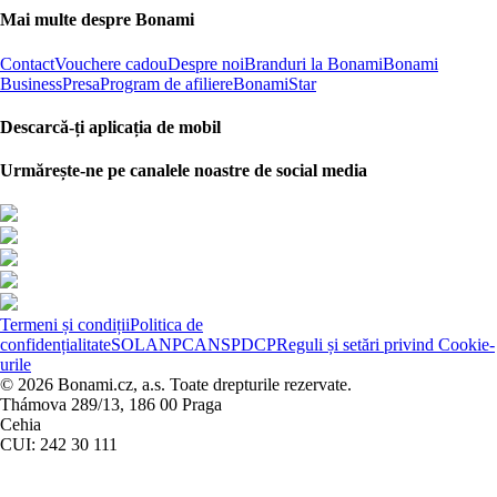
Mai multe despre Bonami
Contact
Vouchere cadou
Despre noi
Branduri la Bonami
Bonami
Business
Presa
Program de afiliere
BonamiStar
Descarcă-ți aplicația de mobil
Urmărește-ne pe canalele noastre de social media
Termeni și condiții
Politica de
confidențialitate
SOL
ANPC
ANSPDCP
Reguli și setări privind Cookie-
urile
© 2026 Bonami.cz, a.s. Toate drepturile rezervate.
Thámova 289/13, 186 00 Praga
Cehia
CUI: 242 30 111