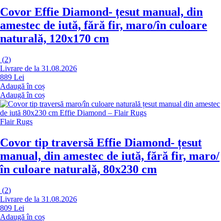
Covor Effie Diamond
- țesut manual, din
amestec de iută, fără fir, maro/în culoare
naturală, 120x170 cm
(
2
)
Livrare de la 31.08.2026
889 Lei
Adaugă în coș
Adaugă în coș
Flair Rugs
Covor tip traversă Effie Diamond
- țesut
manual, din amestec de iută, fără fir, maro/
în culoare naturală, 80x230 cm
(
2
)
Livrare de la 31.08.2026
809 Lei
Adaugă în coș