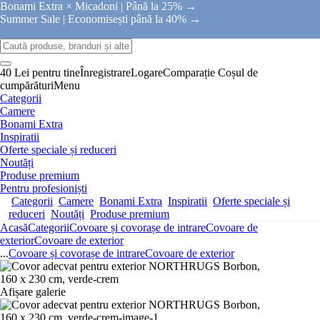
Bonami Extra × Micadoni |
Până la 25% →
Summer Sale |
Economisești până la 40% →
40 Lei pentru tine
Înregistrare
Logare
Comparație
Coșul de
cumpărături
Menu
Categorii
Camere
Bonami Extra
Inspiratii
Oferte speciale și reduceri
Noutăți
Produse premium
Pentru profesioniști
Categorii
Camere
Bonami Extra
Inspiratii
Oferte speciale și
reduceri
Noutăți
Produse premium
Acasă
Categorii
Covoare și covorașe de intrare
Covoare de
exterior
Covoare de exterior
...
Covoare și covorașe de intrare
Covoare de exterior
Afișare galerie