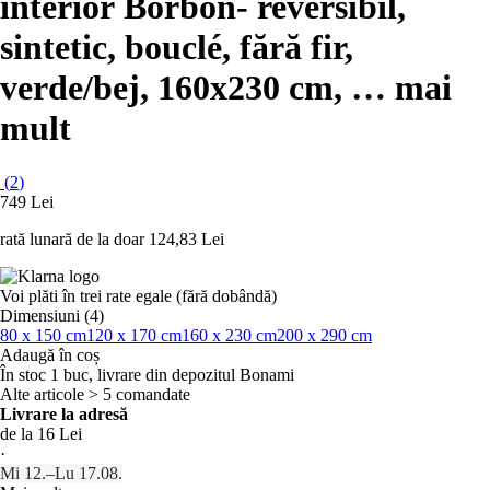
interior Borbon
- reversibil,
sintetic, bouclé, fără fir,
verde/bej, 160x230 cm
, …
mai
mult
(
2
)
749 Lei
rată lunară de la doar
124,83 Lei
Voi plăti în trei rate egale (fără dobândă)
Dimensiuni (4)
80 x 150 cm
120 x 170 cm
160 x 230 cm
200 x 290 cm
Adaugă în coș
În stoc 1 buc, livrare din depozitul Bonami
Alte articole > 5 comandate
Livrare la adresă
de la 16 Lei
·
Mi 12.–Lu 17.08.