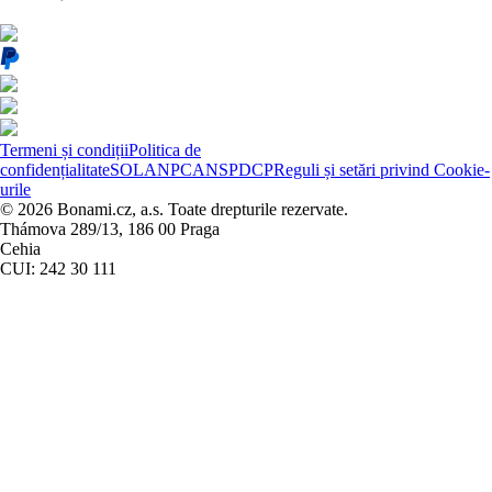
Termeni și condiții
Politica de
confidențialitate
SOL
ANPC
ANSPDCP
Reguli și setări privind Cookie-
urile
© 2026 Bonami.cz, a.s. Toate drepturile rezervate.
Thámova 289/13, 186 00 Praga
Cehia
CUI: 242 30 111