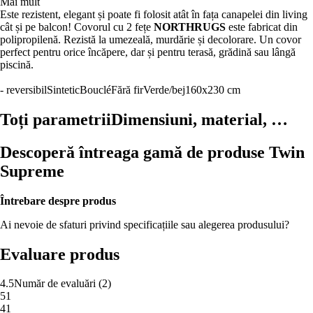
Mai mult
Este rezistent, elegant și poate fi folosit atât în fața canapelei din living
cât și pe balcon! Covorul cu 2 fețe
NORTHRUGS
este fabricat din
polipropilenă. Rezistă la umezeală, murdărie și decolorare. Un covor
perfect pentru orice încăpere, dar și pentru terasă, grădină sau lângă
piscină.
- reversibil
Sintetic
Bouclé
Fără fir
Verde/bej
160x230 cm
Toți parametrii
Dimensiuni, material, …
Descoperă întreaga gamă de produse Twin
Supreme
Întrebare despre produs
Ai nevoie de sfaturi privind specificațiile sau alegerea produsului?
Evaluare produs
4.5
Număr de evaluări
(
2
)
5
1
4
1