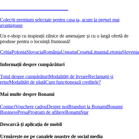
Premium la reducere
Colecții premium selectate pentru casa ta, acum la prețuri mai
avantajoase
Un e-shop cu inspirații zilnice de amenajare și cu o largă ofertă de
produse pentru o locuință frumoasă!
Cehia
Polonia
Slovacia
România
Ungaria
Croația
Lituania
Letonia
Slovenia
Informații despre cumpărături
Totul despre cumpărături
Modalități de livrare
Reclamații și
retur
Modalități de plată
Cum funcționează creditele?
Mai multe despre Bonami
Contact
Vouchere cadou
Despre noi
Branduri la Bonami
Bonami
Business
Presa
Program de afiliere
BonamiStar
Descarcă-ți aplicația de mobil
Urmărește-ne pe canalele noastre de social media