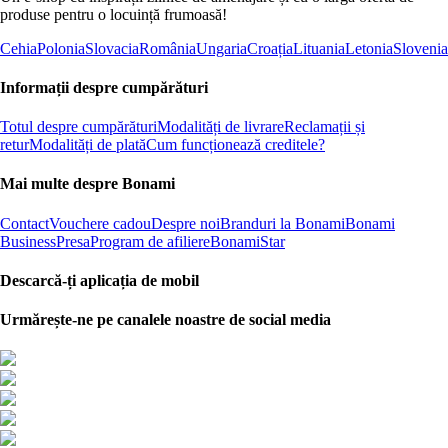
produse pentru o locuință frumoasă!
Cehia
Polonia
Slovacia
România
Ungaria
Croația
Lituania
Letonia
Slovenia
Informații despre cumpărături
Totul despre cumpărături
Modalități de livrare
Reclamații și
retur
Modalități de plată
Cum funcționează creditele?
Mai multe despre Bonami
Contact
Vouchere cadou
Despre noi
Branduri la Bonami
Bonami
Business
Presa
Program de afiliere
BonamiStar
Descarcă-ți aplicația de mobil
Urmărește-ne pe canalele noastre de social media