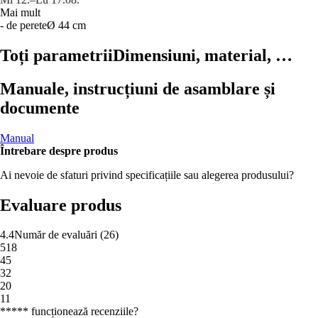
Mai mult
- de perete
Ø 44 cm
Toți parametrii
Dimensiuni, material, …
Manuale, instrucțiuni de asamblare și
documente
Manual
Întrebare despre produs
Ai nevoie de sfaturi privind specificațiile sau alegerea produsului?
Evaluare produs
4.4
Număr de evaluări
(
26
)
5
18
4
5
3
2
2
0
1
1
***** funcționează recenziile?