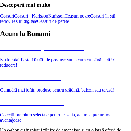
Descoperă mai multe
Ceasuri
Ceasuri · Karlsson
Karlsson
Ceasuri negre
Ceasuri în stil
retro
Ceasuri digitale
Ceasuri de perete
Acum la Bonami
Summer Sale până la -40 %
Nu le rata! Peste 10 000 de produse sunt acum cu până la 40%
reducere!
Grădină la reducere
Cumpără mai ieftin produse pentru grădină, balcon sau terasă!
Premium la reducere
Colecții premium selectate pentru casa ta, acum la prețuri mai
avantajoase
Un e-shop cu inspirații zilnice de amenajare și cu o largă ofertă de