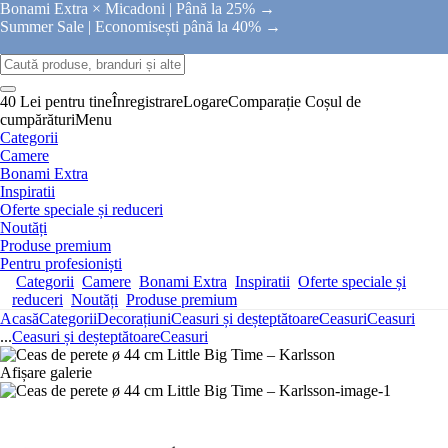
Bonami Extra × Micadoni |
Până la 25% →
Summer Sale |
Economisești până la 40% →
40 Lei pentru tine
Înregistrare
Logare
Comparație
Coșul de
cumpărături
Menu
Categorii
Camere
Bonami Extra
Inspiratii
Oferte speciale și reduceri
Noutăți
Produse premium
Pentru profesioniști
Categorii
Camere
Bonami Extra
Inspiratii
Oferte speciale și
reduceri
Noutăți
Produse premium
Acasă
Categorii
Decorațiuni
Ceasuri și deșteptătoare
Ceasuri
Ceasuri
...
Ceasuri și deșteptătoare
Ceasuri
Afișare galerie