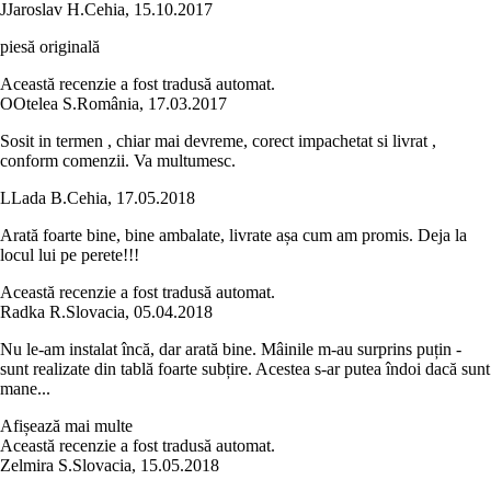
J
Jaroslav H.
Cehia
,
15.10.2017
piesă originală
Această recenzie a fost tradusă automat.
O
Otelea S.
România
,
17.03.2017
Sosit in termen , chiar mai devreme, corect impachetat si livrat ,
conform comenzii. Va multumesc.
L
Lada B.
Cehia
,
17.05.2018
Arată foarte bine, bine ambalate, livrate așa cum am promis. Deja la
locul lui pe perete!!!
Această recenzie a fost tradusă automat.
Radka R.
Slovacia
,
05.04.2018
Nu le-am instalat încă, dar arată bine. Mâinile m-au surprins puțin -
sunt realizate din tablă foarte subțire. Acestea s-ar putea îndoi dacă sunt
mane...
Afișează mai multe
Această recenzie a fost tradusă automat.
Zelmira S.
Slovacia
,
15.05.2018