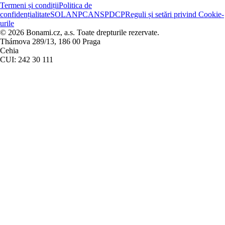
Termeni și condiții
Politica de
confidențialitate
SOL
ANPC
ANSPDCP
Reguli și setări privind Cookie-
urile
© 2026 Bonami.cz, a.s. Toate drepturile rezervate.
Thámova 289/13, 186 00 Praga
Cehia
CUI: 242 30 111