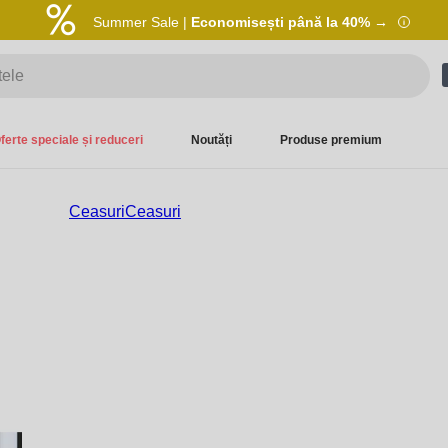
Summer Sale |
Economisești până la 40% →
ferte speciale și reduceri
Noutăți
Produse premium
Ceasuri
Ceasuri