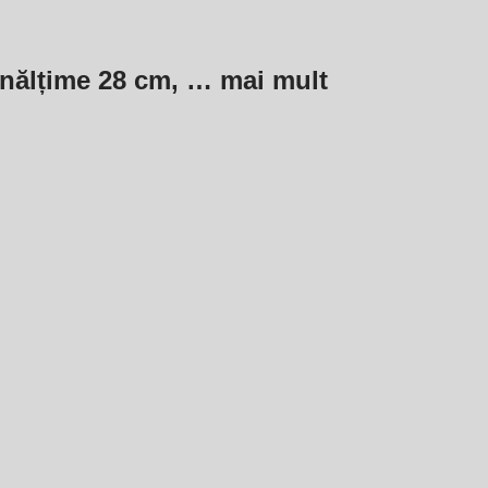
 înălțime 28 cm
, …
mai mult