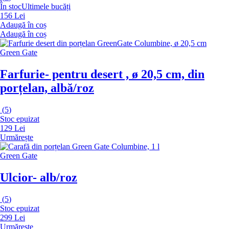
În stoc
Ultimele bucăți
156 Lei
Adaugă în coș
Adaugă în coș
Green Gate
Farfurie
- pentru desert , ø 20,5 cm, din
porțelan, albă/roz
(
5
)
Stoc epuizat
129 Lei
Urmărește
Green Gate
Ulcior
- alb/roz
(
5
)
Stoc epuizat
299 Lei
Urmărește