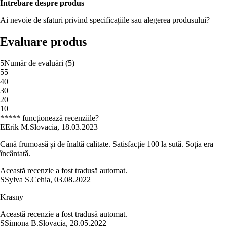
Întrebare despre produs
Ai nevoie de sfaturi privind specificațiile sau alegerea produsului?
Evaluare produs
5
Număr de evaluări
(
5
)
5
5
4
0
3
0
2
0
1
0
***** funcționează recenziile?
E
Erik M.
Slovacia
,
18.03.2023
Cană frumoasă și de înaltă calitate. Satisfacție 100 la sută. Soția era
încântată.
Această recenzie a fost tradusă automat.
S
Sylva S.
Cehia
,
03.08.2022
Krasny
Această recenzie a fost tradusă automat.
S
Simona B.
Slovacia
,
28.05.2022