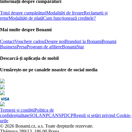
Informații despre cumpărături
Totul despre cumpărături
Modalități de livrare
Reclamații și
retur
Modalități de plată
Cum funcționează creditele?
Mai multe despre Bonami
Contact
Vouchere cadou
Despre noi
Branduri la Bonami
Bonami
Business
Presa
Program de afiliere
BonamiStar
Descarcă-ți aplicația de mobil
Urmărește-ne pe canalele noastre de social media
Termeni și condiții
Politica de
confidențialitate
SOL
ANPC
ANSPDCP
Reguli și setări privind Cookie-
urile
© 2026 Bonami.cz, a.s. Toate drepturile rezervate.
Thámova 289/13, 186 00 Praga