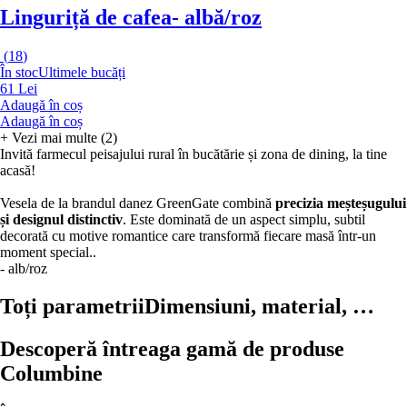
Linguriță de cafea
- albă/roz
(
18
)
În stoc
Ultimele bucăți
61 Lei
Adaugă în coș
Adaugă în coș
+
Vezi mai multe (2)
Invită farmecul peisajului rural în bucătărie și zona de dining, la tine
acasă!
Vesela de la brandul danez GreenGate combină
precizia meșteșugului
și designul distinctiv
. Este dominată de un aspect simplu, subtil
decorată cu motive romantice care transformă fiecare masă într-un
moment special..
- alb/roz
Toți parametrii
Dimensiuni, material, …
Descoperă întreaga gamă de produse
Columbine