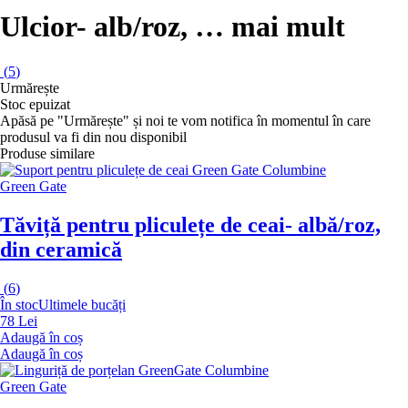
Ulcior
- alb/roz
, …
mai mult
(
5
)
Urmărește
Stoc epuizat
Apăsă pe "Urmărește" și noi te vom notifica în momentul în care
produsul va fi din nou disponibil
Produse similare
Green Gate
Tăviță pentru pliculețe de ceai
- albă/roz,
din ceramică
(
6
)
În stoc
Ultimele bucăți
78 Lei
Adaugă în coș
Adaugă în coș
Green Gate