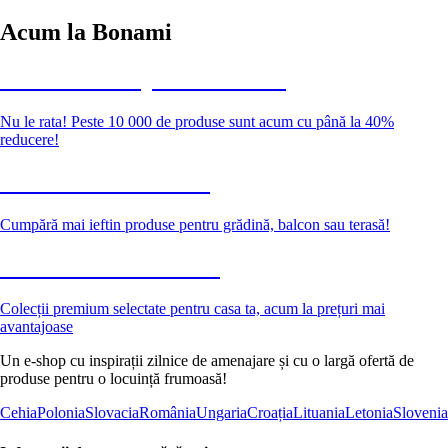
Acum la Bonami
Summer Sale până la -40 %
Nu le rata! Peste 10 000 de produse sunt acum cu până la 40%
reducere!
Grădină la reducere
Cumpără mai ieftin produse pentru grădină, balcon sau terasă!
Premium la reducere
Colecții premium selectate pentru casa ta, acum la prețuri mai
avantajoase
Un e-shop cu inspirații zilnice de amenajare și cu o largă ofertă de
produse pentru o locuință frumoasă!
Cehia
Polonia
Slovacia
România
Ungaria
Croația
Lituania
Letonia
Slovenia