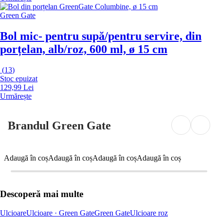
Green Gate
Bol mic
- pentru supă/pentru servire, din
porțelan, alb/roz, 600 ml, ø 15 cm
(
13
)
Stoc epuizat
129,99 Lei
Urmărește
Brandul Green Gate
Adaugă în coș
Adaugă în coș
Adaugă în coș
Adaugă în coș
Descoperă mai multe
Ulcioare
Ulcioare · Green Gate
Green Gate
Ulcioare roz