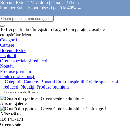
Bonami Extra × Micadoni |
Până la 25% →
Summer Sale |
Economisești până la 40% →
40 Lei pentru tine
Înregistrare
Logare
Comparație
Coșul de
cumpărături
Menu
Categorii
Camere
Bonami Extra
Inspiratii
Oferte speciale și reduceri
Noutăți
Produse premium
Pentru profesioniști
Categorii
Camere
Bonami Extra
Inspiratii
Oferte speciale și
reduceri
Noutăți
Produse premium
...
Ulcioare și carafe
Ulcioare
Afișare galerie
Afișează tot
ID: 1417171
Green Gate