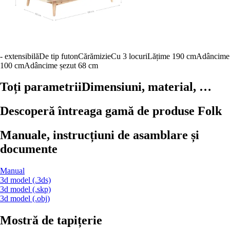
- extensibilă
De tip futon
Cărămizie
Cu 3 locuri
Lățime 190 cm
Adâncime
100 cm
Adâncime șezut 68 cm
Toți parametrii
Dimensiuni, material, …
Descoperă întreaga gamă de produse Folk
Manuale, instrucțiuni de asamblare și
documente
Manual
3d model (.3ds)
3d model (.skp)
3d model (.obj)
Mostră de tapițerie