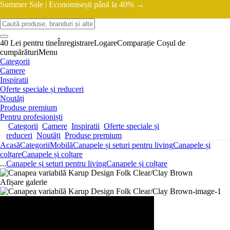
Summer Sale |
Economisești până la 40% →
40 Lei pentru tine
Înregistrare
Logare
Comparație
Coșul de
cumpărături
Menu
Categorii
Camere
Inspiratii
Oferte speciale și reduceri
Noutăți
Produse premium
Pentru profesioniști
Categorii
Camere
Inspiratii
Oferte speciale și
reduceri
Noutăți
Produse premium
Acasă
Categorii
Mobilă
Canapele și seturi pentru living
Canapele și
colțare
Canapele și colțare
...
Canapele și seturi pentru living
Canapele și colțare
Afișare galerie