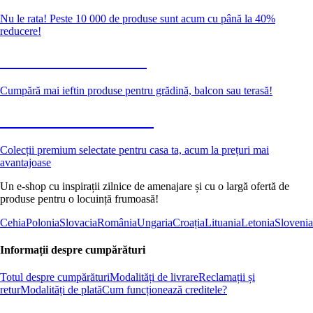
Nu le rata! Peste 10 000 de produse sunt acum cu până la 40%
reducere!
Grădină la reducere
Cumpără mai ieftin produse pentru grădină, balcon sau terasă!
Premium la reducere
Colecții premium selectate pentru casa ta, acum la prețuri mai
avantajoase
Un e-shop cu inspirații zilnice de amenajare și cu o largă ofertă de
produse pentru o locuință frumoasă!
Cehia
Polonia
Slovacia
România
Ungaria
Croația
Lituania
Letonia
Slovenia
Informații despre cumpărături
Totul despre cumpărături
Modalități de livrare
Reclamații și
retur
Modalități de plată
Cum funcționează creditele?