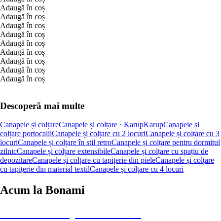
Adaugă în coș
Adaugă în coș
Adaugă în coș
Adaugă în coș
Adaugă în coș
Adaugă în coș
Adaugă în coș
Adaugă în coș
Adaugă în coș
Descoperă mai multe
Canapele și colțare
Canapele și colțare · Karup
Karup
Canapele și
colțare portocalii
Canapele și colțare cu 2 locuri
Canapele și colțare cu 3
locuri
Canapele și colțare în stil retro
Canapele și colțare pentru dormitul
zilnic
Canapele și colțare extensibile
Canapele și colțare cu spațiu de
depozitare
Canapele și colțare cu tapițerie din piele
Canapele și colțare
cu tapițerie din material textil
Canapele și colțare cu 4 locuri
Acum la Bonami
Summer Sale până la -40 %