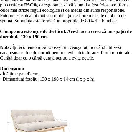
pin certificat
FSC®
, care garantează că lemnul a fost folosit conform
celor mai stricte reguli ecologice și de mediu din surse responsabile.
Futonul este alcătuit dintr-o combinație de fibre reciclate cu 4 cm de
spumă. Suprafața este formată în proporție de 80% din bumbac.
Canapeaua este ușor de desfăcut. Acest lucru creează un spațiu de
dormit de 130 x 190 cm.
Notă:
Îți recomandăm să folosești un cearșaf atunci când utilizezi
canapeaua ca loc de dormit pentru a evita deteriorarea fibrelor naturale.
Curăță doar cu o cârpă curată pentru a evita petele.
Dimensiuni:
- Înălțime pat: 42 cm;
- Dimensiuni fotoliu: 130 x 190 x 14 cm (l x p x h).