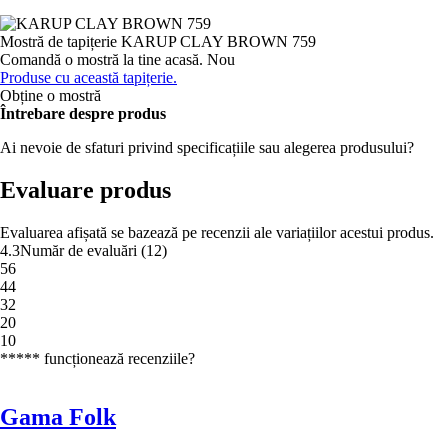
Mostră de tapițerie
KARUP CLAY BROWN 759
Comandă o mostră la tine acasă.
Nou
Produse cu această tapițerie.
Obține o mostră
Întrebare despre produs
Ai nevoie de sfaturi privind specificațiile sau alegerea produsului?
Evaluare produs
Evaluarea afișată se bazează pe recenzii ale variațiilor acestui produs.
4.3
Număr de evaluări
(
12
)
5
6
4
4
3
2
2
0
1
0
***** funcționează recenziile?
Gama Folk