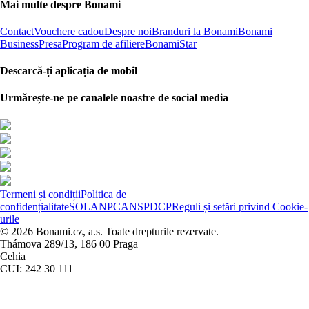
Mai multe despre Bonami
Contact
Vouchere cadou
Despre noi
Branduri la Bonami
Bonami
Business
Presa
Program de afiliere
BonamiStar
Descarcă-ți aplicația de mobil
Urmărește-ne pe canalele noastre de social media
Termeni și condiții
Politica de
confidențialitate
SOL
ANPC
ANSPDCP
Reguli și setări privind Cookie-
urile
© 2026 Bonami.cz, a.s. Toate drepturile rezervate.
Thámova 289/13, 186 00 Praga
Cehia
CUI: 242 30 111