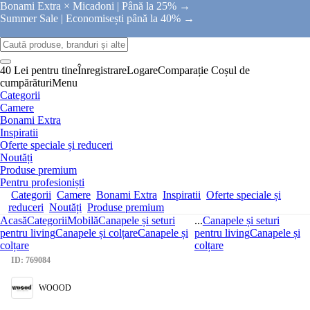
Bonami Extra × Micadoni |
Până la 25% →
Summer Sale |
Economisești până la 40% →
40 Lei pentru tine
Înregistrare
Logare
Comparație
Coșul de
cumpărături
Menu
Categorii
Camere
Bonami Extra
Inspiratii
Oferte speciale și reduceri
Noutăți
Produse premium
Pentru profesioniști
Categorii
Camere
Bonami Extra
Inspiratii
Oferte speciale și
reduceri
Noutăți
Produse premium
Acasă
Categorii
Mobilă
Canapele și seturi
...
Canapele și seturi
pentru living
Canapele și colțare
Canapele și
pentru living
Canapele și
colțare
colțare
ID: 769084
WOOOD