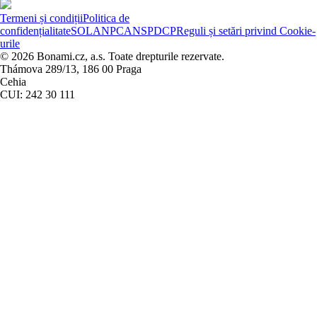
Termeni și condiții
Politica de
confidențialitate
SOL
ANPC
ANSPDCP
Reguli și setări privind Cookie-
urile
© 2026 Bonami.cz, a.s. Toate drepturile rezervate.
Thámova 289/13, 186 00 Praga
Cehia
CUI: 242 30 111