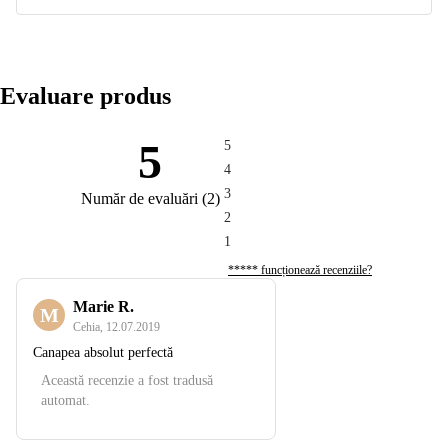
Evaluare produs
5
5
4
3
Număr de evaluări
(
2
)
2
1
***** funcționează recenziile?
Marie R.
M
Cehia
,
12.07.2019
Canapea absolut perfectă
Această recenzie a fost tradusă
automat.