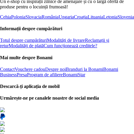
Un e-shop cu inspirații zilnice de amenajare și cu o largă ofertă de
produse pentru o locuință frumoasă!
Cehia
Polonia
Slovacia
România
Ungaria
Croația
Lituania
Letonia
Slovenia
Informații despre cumpărături
Totul despre cumpărături
Modalități de livrare
Reclamații și
retur
Modalități de plată
Cum funcționează creditele?
Mai multe despre Bonami
Contact
Vouchere cadou
Despre noi
Branduri la Bonami
Bonami
Business
Presa
Program de afiliere
BonamiStar
Descarcă-ți aplicația de mobil
Urmărește-ne pe canalele noastre de social media