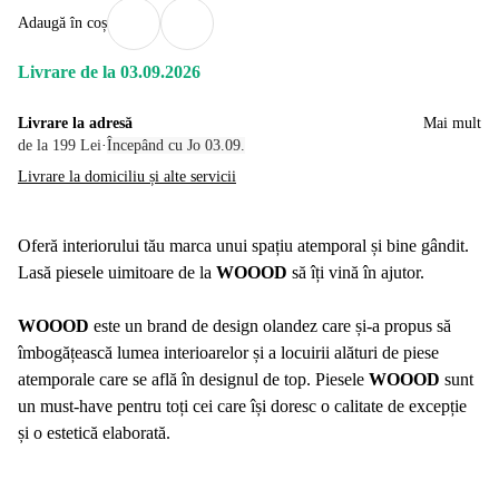
Adaugă în coș
Livrare de la 03.09.2026
Livrare la adresă
Mai mult
de la 199 Lei
·
Începând cu Jo 03.09.
Livrare la domiciliu și alte servicii
Oferă interiorului tău marca unui spațiu atemporal și bine gândit.
Lasă piesele uimitoare de la
WOOOD
să îți vină în ajutor.
WOOOD
este un brand de design olandez care și-a propus să
îmbogățească lumea interioarelor și a locuirii alături de piese
atemporale care se află în designul de top. Piesele
WOOOD
sunt
un must-have pentru toți cei care își doresc o calitate de excepție
și o estetică elaborată.