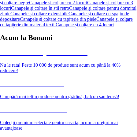
și colțare negre
Canapele și colțare cu 2 locuri
Canapele și colțare cu 3
locuri
Canapele și colțare în stil retro
Canapele și colțare pentru dormitul
zilnic
Canapele și colțare extensibile
Canapele și colțare cu spațiu de
depozitare
Canapele și colțare cu tapițerie din piele
Canapele și colțare
cu tapițerie din material textil
Canapele și colțare cu 4 locuri
Acum la Bonami
Summer Sale până la -40 %
Nu le rata! Peste 10 000 de produse sunt acum cu până la 40%
reducere!
Grădină la reducere
Cumpără mai ieftin produse pentru grădină, balcon sau terasă!
Premium la reducere
Colecții premium selectate pentru casa ta, acum la prețuri mai
avantajoase