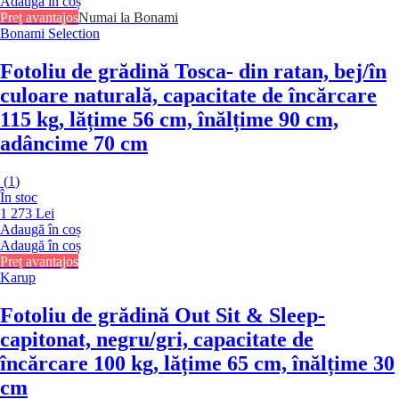
Adaugă în coș
Preț avantajos
Numai la Bonami
Bonami Selection
Fotoliu de grădină Tosca
- din ratan, bej/în
culoare naturală, capacitate de încărcare
115 kg, lățime 56 cm, înălțime 90 cm,
adâncime 70 cm
(
1
)
În stoc
1 273 Lei
Adaugă în coș
Adaugă în coș
Preț avantajos
Karup
Fotoliu de grădină Out Sit & Sleep
-
capitonat, negru/gri, capacitate de
încărcare 100 kg, lățime 65 cm, înălțime 30
cm