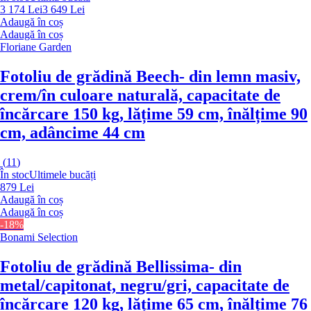
3 174 Lei
3 649 Lei
Adaugă în coș
Adaugă în coș
Floriane Garden
Fotoliu de grădină Beech
- din lemn masiv,
crem/în culoare naturală, capacitate de
încărcare 150 kg, lățime 59 cm, înălțime 90
cm, adâncime 44 cm
(
11
)
În stoc
Ultimele bucăți
879 Lei
Adaugă în coș
Adaugă în coș
-18%
Bonami Selection
Fotoliu de grădină Bellissima
- din
metal/capitonat, negru/gri, capacitate de
încărcare 120 kg, lățime 65 cm, înălțime 76