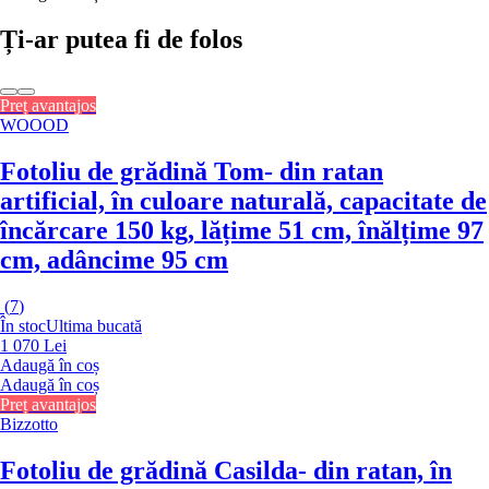
Ți-ar putea fi de folos
Preț avantajos
WOOOD
Fotoliu de grădină Tom
- din ratan
artificial, în culoare naturală, capacitate de
încărcare 150 kg, lățime 51 cm, înălțime 97
cm, adâncime 95 cm
(
7
)
În stoc
Ultima bucată
1 070 Lei
Adaugă în coș
Adaugă în coș
Preț avantajos
Bizzotto
Fotoliu de grădină Casilda
- din ratan, în