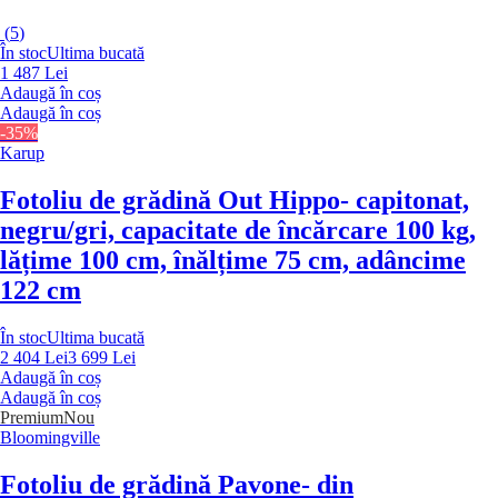
(
5
)
În stoc
Ultima bucată
1 487 Lei
Adaugă în coș
Adaugă în coș
-35%
Karup
Fotoliu de grădină Out Hippo
- capitonat,
negru/gri, capacitate de încărcare 100 kg,
lățime 100 cm, înălțime 75 cm, adâncime
122 cm
În stoc
Ultima bucată
2 404 Lei
3 699 Lei
Adaugă în coș
Adaugă în coș
Premium
Nou
Bloomingville
Fotoliu de grădină Pavone
- din