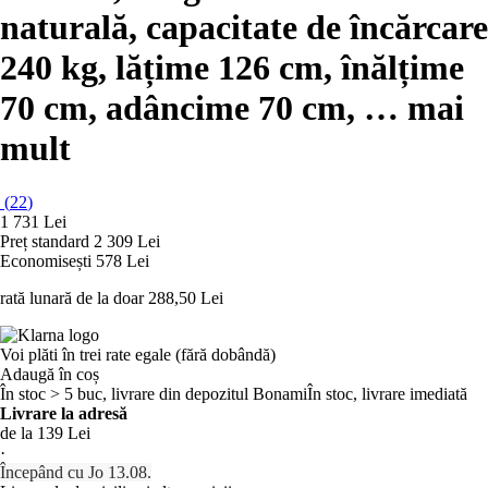
naturală, capacitate de încărcare
240 kg, lățime 126 cm, înălțime
70 cm, adâncime 70 cm
, …
mai
mult
(
22
)
1 731 Lei
Preț standard 2 309 Lei
Economisești 578 Lei
rată lunară de la doar
288,50 Lei
Voi plăti în trei rate egale (fără dobândă)
Adaugă în coș
În stoc > 5 buc, livrare din depozitul Bonami
În stoc, livrare imediată
Livrare la adresă
de la 139 Lei
·
Începând cu Jo 13.08.