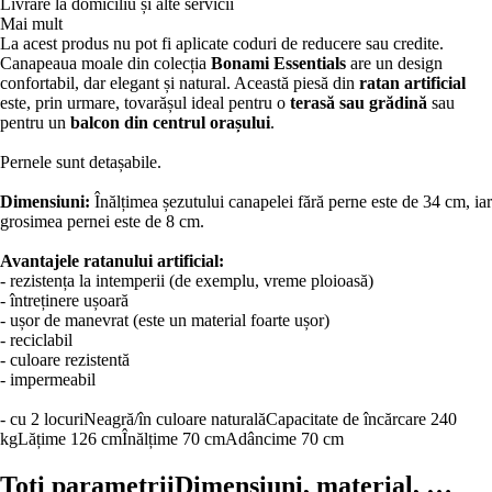
Livrare la domiciliu și alte servicii
Mai mult
La acest produs nu pot fi aplicate coduri de reducere sau credite.
Canapeaua moale din colecția
Bonami Essentials
are un design
confortabil, dar elegant și natural. Această piesă din
ratan artificial
este, prin urmare, tovarășul ideal pentru o
terasă sau grădină
sau
pentru un
balcon din centrul orașului
.
Pernele sunt detașabile.
Dimensiuni:
Înălțimea șezutului canapelei fără perne este de 34 cm, iar
grosimea pernei este de 8 cm.
Avantajele ratanului artificial:
- rezistența la intemperii (de exemplu, vreme ploioasă)
- întreținere ușoară
- ușor de manevrat (este un material foarte ușor)
- reciclabil
- culoare rezistentă
- impermeabil
- cu 2 locuri
Neagră/în culoare naturală
Capacitate de încărcare 240
kg
Lățime 126 cm
Înălțime 70 cm
Adâncime 70 cm
Toți parametrii
Dimensiuni, material, …