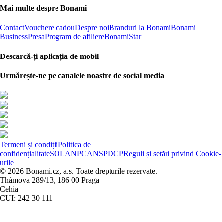
Mai multe despre Bonami
Contact
Vouchere cadou
Despre noi
Branduri la Bonami
Bonami
Business
Presa
Program de afiliere
BonamiStar
Descarcă-ți aplicația de mobil
Urmărește-ne pe canalele noastre de social media
Termeni și condiții
Politica de
confidențialitate
SOL
ANPC
ANSPDCP
Reguli și setări privind Cookie-
urile
© 2026 Bonami.cz, a.s. Toate drepturile rezervate.
Thámova 289/13, 186 00 Praga
Cehia
CUI: 242 30 111