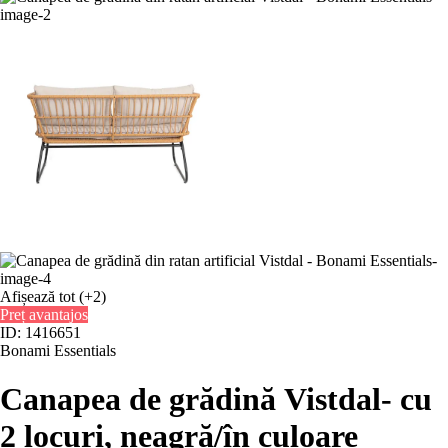
Afișează tot
(+2)
Preț avantajos
ID: 1416651
Bonami Essentials
Canapea de grădină Vistdal
- cu
2 locuri, neagră/în culoare