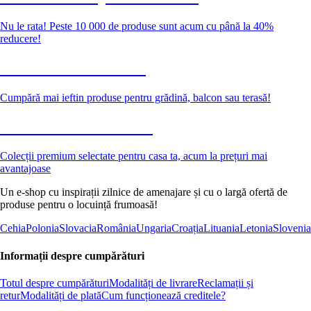
Nu le rata! Peste 10 000 de produse sunt acum cu până la 40%
reducere!
Grădină la reducere
Cumpără mai ieftin produse pentru grădină, balcon sau terasă!
Premium la reducere
Colecții premium selectate pentru casa ta, acum la prețuri mai
avantajoase
Un e-shop cu inspirații zilnice de amenajare și cu o largă ofertă de
produse pentru o locuință frumoasă!
Cehia
Polonia
Slovacia
România
Ungaria
Croația
Lituania
Letonia
Slovenia
Informații despre cumpărături
Totul despre cumpărături
Modalități de livrare
Reclamații și
retur
Modalități de plată
Cum funcționează creditele?