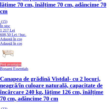
lățime 70 cm, înălțime 70 cm, adâncime 70
cm
(
15
)
În stoc
1 217 Lei
608,50 Lei / buc.
Adaugă în coș
Adaugă în coș
Preț avantajos
Bonami Essentials
Canapea de grădină Vistdal
- cu 2 locuri,
neagră/în culoare naturală, capacitate de
încărcare 240 kg, lățime 126 cm, înălțime
70 cm, adâncime 70 cm
(
22
)