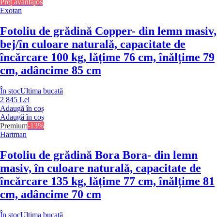
Preț avantajos
Exotan
Fotoliu de grădină Copper
- din lemn masiv,
bej/în culoare naturală, capacitate de
încărcare 100 kg, lățime 76 cm, înălțime 79
cm, adâncime 85 cm
În stoc
Ultima bucată
2 845 Lei
Adaugă în coș
Adaugă în coș
Premium
-13%
Hartman
Fotoliu de grădină Bora Bora
- din lemn
masiv, în culoare naturală, capacitate de
încărcare 135 kg, lățime 77 cm, înălțime 81
cm, adâncime 70 cm
În stoc
Ultima bucată