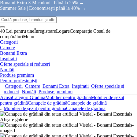
Bonami Extra × Micadoni |
Până la 25% →
Summer Sale |
Economisești până la 40% →
40 Lei pentru tine
Înregistrare
Logare
Comparație
Coșul de
cumpărături
Menu
Categorii
Camere
Bonami Extra
Inspiratii
Oferte speciale și reduceri
Noutăți
Produse premium
Pentru profesioniști
Categorii
Camere
Bonami Extra
Inspiratii
Oferte speciale și
reduceri
Noutăți
Produse premium
Acasă
Categorii
Grădină
Mobilier pentru grădină
Mobilier de șezut
pentru grădină
Canapele de grădină
Canapele de grădină
...
Mobilier de șezut pentru grădină
Canapele de grădină
Afișare galerie