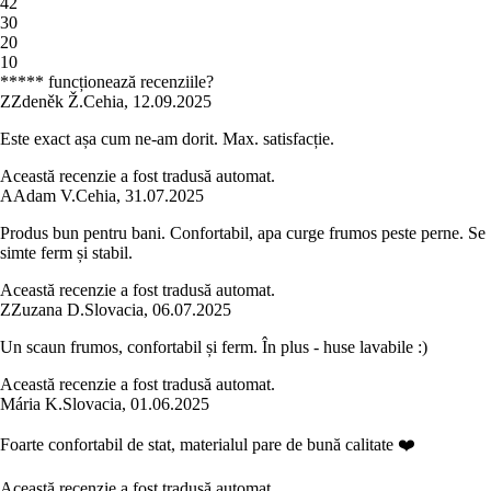
4
2
3
0
2
0
1
0
***** funcționează recenziile?
Z
Zdeněk Ž.
Cehia
,
12.09.2025
Este exact așa cum ne-am dorit. Max. satisfacție.
Această recenzie a fost tradusă automat.
A
Adam V.
Cehia
,
31.07.2025
Produs bun pentru bani. Confortabil, apa curge frumos peste perne. Se
simte ferm și stabil.
Această recenzie a fost tradusă automat.
Z
Zuzana D.
Slovacia
,
06.07.2025
Un scaun frumos, confortabil și ferm. În plus - huse lavabile :)
Această recenzie a fost tradusă automat.
Mária K.
Slovacia
,
01.06.2025
Foarte confortabil de stat, materialul pare de bună calitate ❤️
Această recenzie a fost tradusă automat.