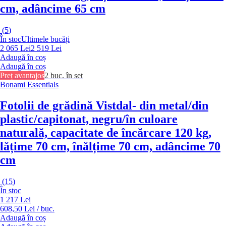
cm, adâncime 65 cm
(
5
)
În stoc
Ultimele bucăți
2 065 Lei
2 519 Lei
Adaugă în coș
Adaugă în coș
Preț avantajos
2 buc. în set
Bonami Essentials
Fotolii de grădină Vistdal
- din metal/din
plastic/capitonat, negru/în culoare
naturală, capacitate de încărcare 120 kg,
lățime 70 cm, înălțime 70 cm, adâncime 70
cm
(
15
)
În stoc
1 217 Lei
608,50 Lei / buc.
Adaugă în coș