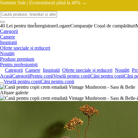
Summer Sale |
Economisești până la 40% →
40 Lei pentru tine
Înregistrare
Logare
Comparație
Coșul de cumpărături
Categorii
Camere
Inspiratii
Oferte speciale și reduceri
Noutăți
Produse premium
Pentru profesioniști
Categorii
Camere
Inspiratii
Oferte speciale și reduceri
Noutăți
Pr
Acasă
Categorii
Pentru copii
Veselă pentru copii
Căni pentru copii
Căni pe
...
Veselă pentru copii
Căni pentru copii
Afișare galerie