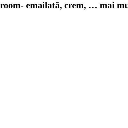
hroom
- emailată, crem
, …
mai mu