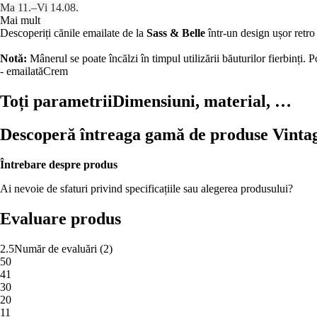
Ma 11.–Vi 14.08.
Mai mult
Descoperiți cănile emailate de la
Sass & Belle
într-un design ușor retro
Notă:
Mânerul se poate încălzi în timpul utilizării băuturilor fierbinți.
- emailată
Crem
Toți parametrii
Dimensiuni, material, …
Descoperă întreaga gamă de produse Vint
Întrebare despre produs
Ai nevoie de sfaturi privind specificațiile sau alegerea produsului?
Evaluare produs
2.5
Număr de evaluări
(
2
)
5
0
4
1
3
0
2
0
1
1