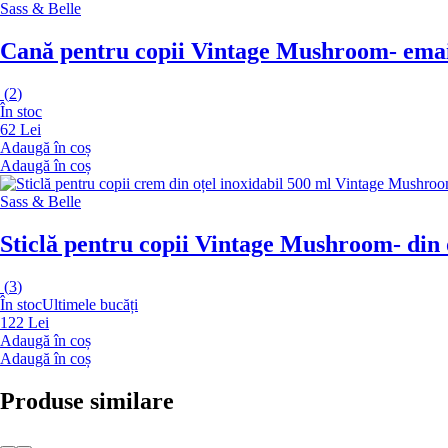
Sass & Belle
Cană pentru copii Vintage Mushroom
- ema
(
2
)
În stoc
62 Lei
Adaugă în coș
Adaugă în coș
Sass & Belle
Sticlă pentru copii Vintage Mushroom
- din
(
3
)
În stoc
Ultimele bucăți
122 Lei
Adaugă în coș
Adaugă în coș
Produse similare