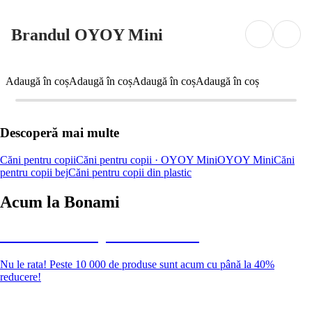
Brandul OYOY Mini
Adaugă în coș
Adaugă în coș
Adaugă în coș
Adaugă în coș
Descoperă mai multe
Căni pentru copii
Căni pentru copii · OYOY Mini
OYOY Mini
Căni
pentru copii bej
Căni pentru copii din plastic
Acum la Bonami
Summer Sale până la -40 %
Nu le rata! Peste 10 000 de produse sunt acum cu până la 40%
reducere!
Grădină la reducere