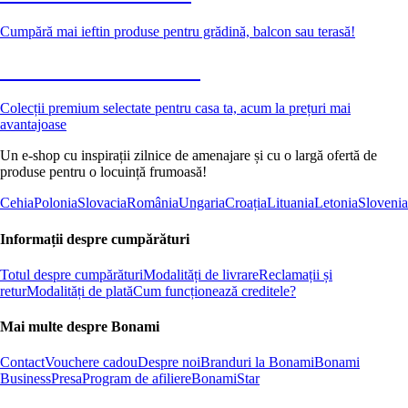
Cumpără mai ieftin produse pentru grădină, balcon sau terasă!
Premium la reducere
Colecții premium selectate pentru casa ta, acum la prețuri mai
avantajoase
Un e-shop cu inspirații zilnice de amenajare și cu o largă ofertă de
produse pentru o locuință frumoasă!
Cehia
Polonia
Slovacia
România
Ungaria
Croația
Lituania
Letonia
Slovenia
Informații despre cumpărături
Totul despre cumpărături
Modalități de livrare
Reclamații și
retur
Modalități de plată
Cum funcționează creditele?
Mai multe despre Bonami
Contact
Vouchere cadou
Despre noi
Branduri la Bonami
Bonami
Business
Presa
Program de afiliere
BonamiStar