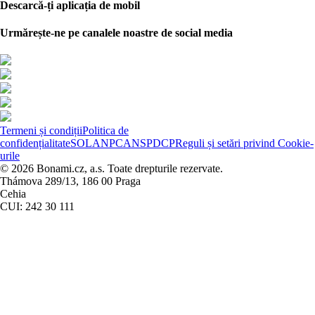
Descarcă-ți aplicația de mobil
Urmărește-ne pe canalele noastre de social media
Termeni și condiții
Politica de
confidențialitate
SOL
ANPC
ANSPDCP
Reguli și setări privind Cookie-
urile
© 2026 Bonami.cz, a.s. Toate drepturile rezervate.
Thámova 289/13, 186 00 Praga
Cehia
CUI: 242 30 111