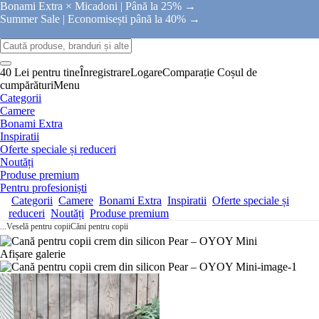
Bonami Extra × Micadoni |
Până la 25% →
Summer Sale |
Economisești până la 40% →
40 Lei pentru tine
Înregistrare
Logare
Comparație
Coșul de
cumpărături
Menu
Categorii
Camere
Bonami Extra
Inspiratii
Oferte speciale și reduceri
Noutăți
Produse premium
Pentru profesioniști
Categorii
Camere
Bonami Extra
Inspiratii
Oferte speciale și
reduceri
Noutăți
Produse premium
...
Veselă pentru copii
Căni pentru copii
Afișare galerie