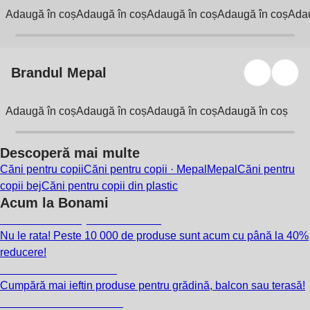
Adaugă în coș
Adaugă în coș
Adaugă în coș
Adaugă în coș
Adau
Brandul Mepal
Adaugă în coș
Adaugă în coș
Adaugă în coș
Adaugă în coș
Descoperă mai multe
Căni pentru copii
Căni pentru copii · Mepal
Mepal
Căni pentru
copii bej
Căni pentru copii din plastic
Acum la Bonami
Summer Sale până la -40 %
Nu le rata! Peste 10 000 de produse sunt acum cu până la 40%
reducere!
Grădină la reducere
Cumpără mai ieftin produse pentru grădină, balcon sau terasă!
Premium la reducere