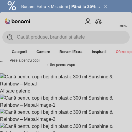
Bonami Extra × Micadoni |
Summer Sale |
Economisești până la 40% →
Până la 25% →
Menu
Categorii
Camere
Bonami Extra
Inspiratii
Oferte sp
...
Veselă pentru copii
Căni pentru copii
Afișare galerie