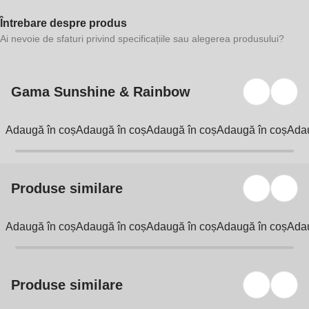
Întrebare despre produs
Ai nevoie de sfaturi privind specificațiile sau alegerea produsului?
Gama Sunshine & Rainbow
Adaugă în coș
Adaugă în coș
Adaugă în coș
Adaugă în coș
Adau
Produse similare
Adaugă în coș
Adaugă în coș
Adaugă în coș
Adaugă în coș
Adau
Produse similare