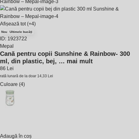
Afișează tot
(+4)
Nou
Ultimele bucăți
ID: 1923722
Mepal
Cană pentru copii Sunshine & Rainbow
- 300
ml, din plastic, bej
, …
mai mult
86 Lei
rată lunară de la doar
14,33 Lei
Culoare (4)
Adaugă în coș